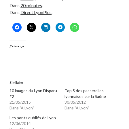
Dans
20 minutes
.
Post inutile
Dans
Direct LyonPlus
.
Proust
Sons
Sorties cuculturelles
Tavukoi
Vidéos
J’aime ça :
Similaire
10 images du Lyon Disparu
Top 5 des passerelles
#2
lyonnaises sur la Saône
21/05/2015
30/05/2012
Dans "A Lyon"
Dans "A Lyon"
Les ponts oubliés de Lyon
12/06/2014