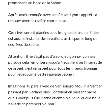
promenade au bord de la Saône.
Derniers Commentaires
A
près avoir renouée avec son fleuve, Lyon s’apprête à
renouer avec sa rivière capricieuse.
Entretien ménager
dans
T’as vu quoi ? #52
JF
dans
C’était pas mieux avant… à Lyon
C
es rives seront placées sous le signe de l’art car l’idée
littlecelt
dans
Comment j’ai opéré ma vélorution toute personnelle
est aussi d’installer des créations artisiques le long de
Anthony
dans
Comment j’ai opéré ma vélorution toute personnelle
ces rives de Saône.
Renaud Ducher
dans
Comment j’ai opéré ma vélorution toute
personnelle
A
ttention, il ne s’agit pas d’un projet lyonno-lyonnais
puisque cela remontera jusqu’à Neuville, d’où l’intérêt de
ce projet, c’est un projet pour tous les grands lyonnais
Commentaires récents
pour rédécouvrir cette sauvage Saône !
Entretien ménager
dans
T’as vu quoi ? #52
JF
dans
C’était pas mieux avant… à Lyon
I
maginons, tu pars à vélo de Vénissieux-Moulin à Vent en
littlecelt
dans
Comment j’ai opéré ma vélorution toute personnelle
passant par Gerland puis Confluent en passant par le
Anthony
dans
Comment j’ai opéré ma vélorution toute personnelle
quai Gillet puis l’Ile Barbe et enfin Neuville, quelle belle
Renaud Ducher
dans
Comment j’ai opéré ma vélorution toute
ballade en perspective, non ?
personnelle