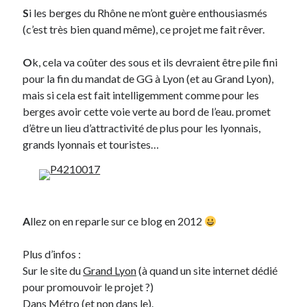
S
i les berges du Rhône ne m’ont guère enthousiasmés
(c’est très bien quand même), ce projet me fait rêver.
On parle de quoi ?
A Lyon
O
k, cela va coûter des sous et ils devraient être pile fini
Bon plan du dimanche
pour la fin du mandat de GG à Lyon (et au Grand Lyon),
Coup de coeur
mais si cela est fait intelligemment comme pour les
Daddy
berges avoir cette voie verte au bord de l’eau. promet
Engagé
d’être un lieu d’attractivité de plus pour les lyonnais,
Geek
grands lyonnais et touristes…
Green
Humeur
Lectures
Lyon
A
llez on en reparle sur ce blog en 2012
Lyon à Livre Ouvert
Mini-monsieur
Plus d’infos :
Non classé
Sur le site du
Grand Lyon
(à quand un site internet dédié
Parole de Follower
pour promouvoir le projet ?)
Patchwork
Dans
Métro
(et non dans le).
Photos