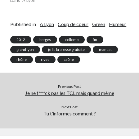
Dans "A Lyon"
Published in
A Lyon
Coup de coeur
Green
Humeur
2012
berges
collomb
fin
grand lyon
je lis la presse gratuite
mandat
rhône
rives
saône
Previous Post
Je ne f***ck pas les TCL mais quand même
Next Post
Tu t’informes comment ?