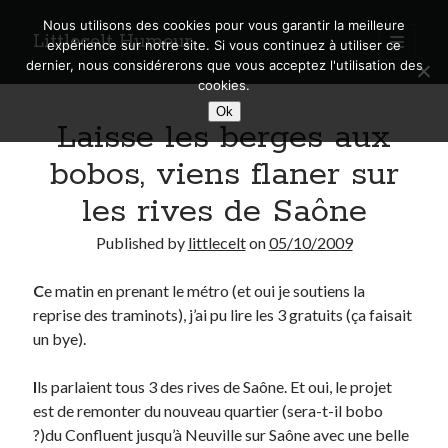
Nous utilisons des cookies pour vous garantir la meilleure
Littlecelt Humeur
open
expérience sur notre site. Si vous continuez à utiliser ce
primary
Sidebar
dernier, nous considérerons que vous acceptez l'utilisation des
menu
cookies.
Recherche sur le blog
Ok
Laisse les berges aux
Search
bobos, viens flaner sur
les rives de Saône
Published by
littlecelt
on
05/10/2009
Derniers articles
C
e matin en prenant le métro (et oui je soutiens la
Municipales 2026 : Lyon, Métropole et Caluire, mon choix pour l’avenir
reprise des traminots), j’ai pu lire les 3 gratuits (ça faisait
Explorez les Chemins Enchantés à Vélo : Aventures Familiales près de
Lyon !
un bye).
Quel Lyonnais es-tu, Renaud Ducher ?
A quand une véritable place pour le vélo à Caluire dans la Métropole de
I
ls parlaient tous 3 des rives de Saône. Et oui, le projet
Lyon ?
est de remonter du nouveau quartier (sera-t-il bobo
Comment je vis ma vie sur un vélo
?)du Confluent jusqu’à Neuville sur Saône avec une belle