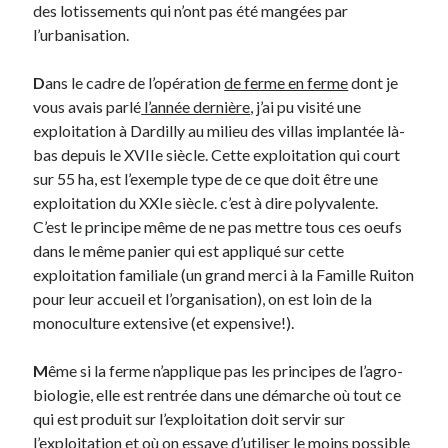
des lotissements qui n’ont pas été mangées par
l’urbanisation.
Derniers Commentaires
D
ans le cadre de l’opération
de ferme en ferme
dont je
Entretien ménager
dans
T’as vu quoi ? #52
vous avais parlé
l’année dernière
, j’ai pu visité une
JF
dans
C’était pas mieux avant… à Lyon
exploitation à Dardilly au milieu des villas implantée là-
littlecelt
dans
Comment j’ai opéré ma vélorution toute personnelle
bas depuis le XVIIe siècle. Cette exploitation qui court
Anthony
dans
Comment j’ai opéré ma vélorution toute personnelle
sur 55 ha, est l’exemple type de ce que doit être une
Renaud Ducher
dans
Comment j’ai opéré ma vélorution toute
exploitation du XXIe siècle. c’est à dire polyvalente.
personnelle
C’est le principe même de ne pas mettre tous ces oeufs
dans le même panier qui est appliqué sur cette
exploitation familiale (un grand merci à la Famille Ruiton
Commentaires récents
pour leur accueil et l’organisation), on est loin de la
Entretien ménager
dans
T’as vu quoi ? #52
monoculture extensive (et expensive!).
JF
dans
C’était pas mieux avant… à Lyon
littlecelt
dans
Comment j’ai opéré ma vélorution toute personnelle
M
ême si la ferme n’applique pas les principes de l’agro-
Anthony
dans
Comment j’ai opéré ma vélorution toute personnelle
biologie, elle est rentrée dans une démarche où tout ce
Renaud Ducher
dans
Comment j’ai opéré ma vélorution toute
qui est produit sur l’exploitation doit servir sur
personnelle
l’exploitation et où on essaye d’utiliser le moins possible