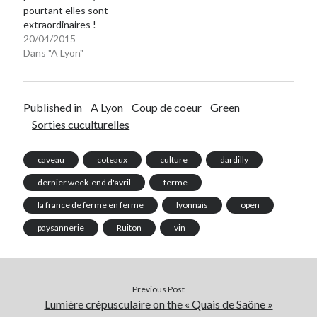
pourtant elles sont
extraordinaires !
20/04/2015
Dans "A Lyon"
Published in
A Lyon
Coup de coeur
Green
Sorties cuculturelles
caveau
coteaux
culture
dardilly
dernier week-end d'avril
ferme
la france de ferme en ferme
lyonnais
open
paysannerie
Ruiton
vin
Previous Post
Lumière crépusculaire on the « Quais de Saône »