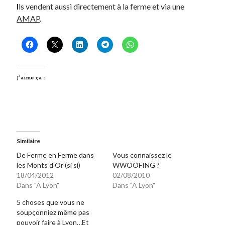
I
ls vendent aussi directement à la ferme et via une
AMAP
.
J’aime ça :
Similaire
De Ferme en Ferme dans
Vous connaissez le
les Monts d’Or (si si)
WWOOFING ?
18/04/2012
02/08/2010
Dans "A Lyon"
Dans "A Lyon"
5 choses que vous ne
soupçonniez même pas
pouvoir faire à Lyon…Et