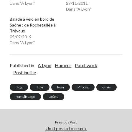
Dans "A Lyon"
29/11/2011
Dans "A Lyon"
On parle de quoi ?
Balade à vélo en bord de
Saône : de Rochetaillée à
A Lyon
Trévoux
Bon plan du dimanche
05/09/2019
Coup de coeur
Dans "A Lyon"
Daddy
Engagé
Geek
Published in
A Lyon
Humeur
Patchwork
Green
Post inutile
Humeur
Lectures
blog
flickr
lyon
Photos
quais
Lyon
Lyon à Livre Ouvert
remplissage
saône
Mini-monsieur
Non classé
Parole de Follower
Previous Post
Patchwork
Un ti post « foireux »
Photos