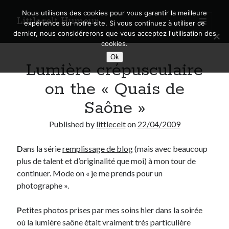
Nous utilisons des cookies pour vous garantir la meilleure
Littlecelt Humeur
open
expérience sur notre site. Si vous continuez à utiliser ce
primary
Sidebar
dernier, nous considérerons que vous acceptez l'utilisation des
menu
cookies.
Recherche sur le blog
Ok
Lumière crépusculaire
Search
on the « Quais de
Saône »
Published by
littlecelt
on
22/04/2009
Derniers articles
D
ans la série
remplissage de blog
(mais avec beaucoup
Municipales 2026 : Lyon, Métropole et Caluire, mon choix pour l’avenir
plus de talent et d’originalité que moi) à mon tour de
Explorez les Chemins Enchantés à Vélo : Aventures Familiales près de
Lyon !
continuer. Mode on « je me prends pour un
Quel Lyonnais es-tu, Renaud Ducher ?
photographe ».
A quand une véritable place pour le vélo à Caluire dans la Métropole de
Lyon ?
P
etites photos prises par mes soins hier dans la soirée
Comment je vis ma vie sur un vélo
où la lumière saône était vraiment très particulière