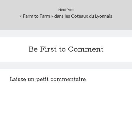
Post inutile
Next Post
Proust
« Farm to Farm » dans les Coteaux du Lyonnais
Sons
Sorties cuculturelles
Tavukoi
Vidéos
Be First to Comment
Laisse un petit commentaire