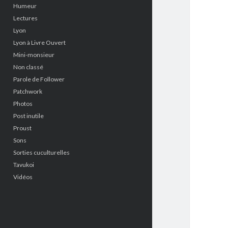
Humeur
Lectures
Lyon
Lyon à Livre Ouvert
Mini-monsieur
Non classé
Parole de Follower
Patchwork
Photos
Post inutile
Proust
Sons
Sorties cuculturelles
Tavukoi
Vidéos