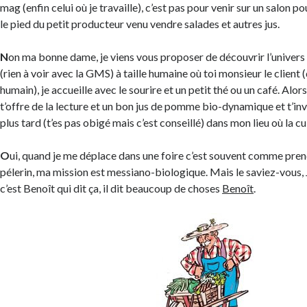
mag (enfin celui où je travaille), c’est pas pour venir sur un salon p
le pied du petit producteur venu vendre salades et autres jus.
N
on ma bonne dame, je viens vous proposer de découvrir l’univers
(rien à voir avec la GMS) à taille humaine où toi monsieur le client
humain), je accueille avec le sourire et un petit thé ou un café. Alor
t’offre de la lecture et un bon jus de pomme bio-dynamique et t’inv
plus tard (t’es pas obigé mais c’est conseillé) dans mon lieu où la cu
O
ui, quand je me déplace dans une foire c’est souvent comme pre
pélerin, ma mission est messiano-biologique. Mais le saviez-vous
c’est Benoît qui dit ça, il dit beaucoup de choses
Benoît
.