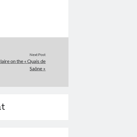
Next Post
aire on the « Quais de
Saône »
t