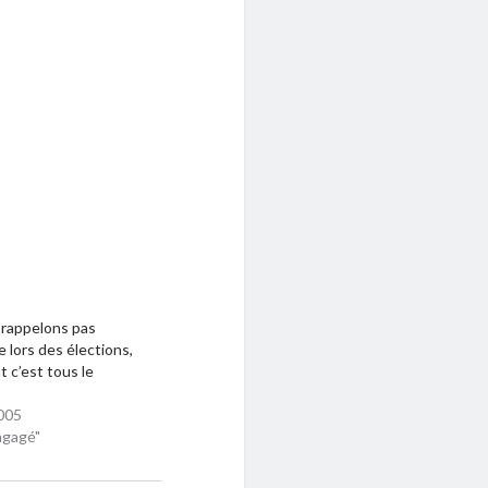
 rappelons pas
e lors des élections,
t c’est tous le
005
ngagé"