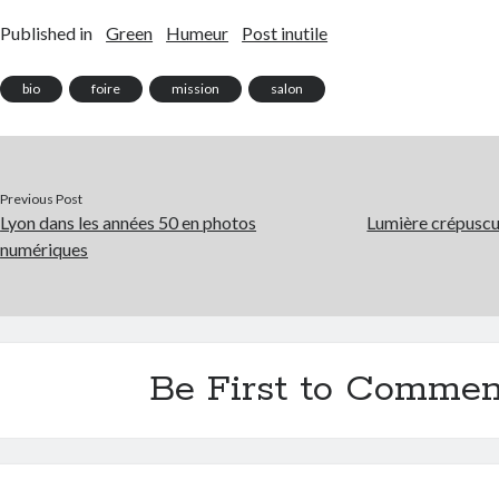
Published in
Green
Humeur
Post inutile
bio
foire
mission
salon
Previous Post
Lyon dans les années 50 en photos
Lumière crépuscul
numériques
Be First to Commen