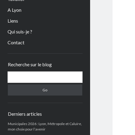
A Lyon
Liens
Qui suis-je ?
Contact
Sidebar
Recherche sur le blog
Search
Derniers articles
Municipales 2026 : Lyon, Métropole et Caluire,
mon choix pour l’avenir