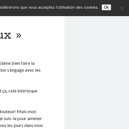
nsidérerons que vous acceptez l'utilisation des cookies.
Ok
ux »
’aime bien faire la
tion s’engage avec les
t ça, cela interloque
t douteux! Mais mon
 je suis-la pour amener
tous les jours dans mon