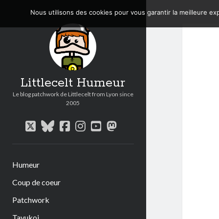
Nous utilisons des cookies pour vous garantir la meilleure exp
Littlecelt Humeur
Le blog patchwork de Littlecelt from Lyon since
2005
twitter
bluesky
facebook
instagram
youtube
mastodon
Humeur
Coup de coeur
Patchwork
Tavukoi