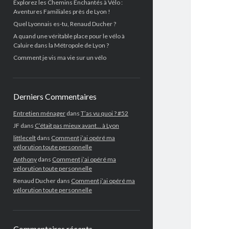
Explorez les Chemins Enchantés à Vélo :
Aventures Familiales près de Lyon !
Quel Lyonnais es-tu, Renaud Ducher ?
A quand une véritable place pour le vélo à
Caluire dans la Métropole de Lyon ?
Comment je vis ma vie sur un vélo
Derniers Commentaires
Entretien ménager
dans
T’as vu quoi ? #52
JF
dans
C’était pas mieux avant… à Lyon
littlecelt
dans
Comment j’ai opéré ma
vélorution toute personnelle
Anthony
dans
Comment j’ai opéré ma
vélorution toute personnelle
Renaud Ducher
dans
Comment j’ai opéré ma
vélorution toute personnelle
Commentaires récents