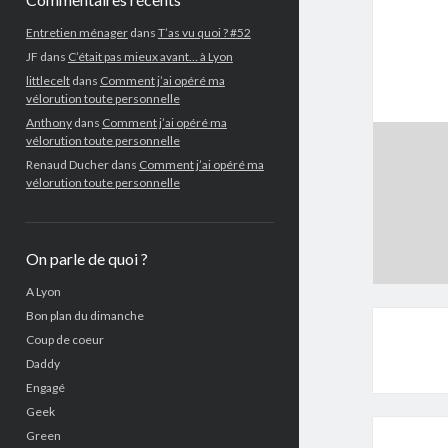
Entretien ménager
dans
T’as vu quoi ? #52
JF
dans
C’était pas mieux avant… à Lyon
littlecelt
dans
Comment j’ai opéré ma
vélorution toute personnelle
Anthony
dans
Comment j’ai opéré ma
vélorution toute personnelle
Renaud Ducher
dans
Comment j’ai opéré ma
vélorution toute personnelle
On parle de quoi ?
A Lyon
Bon plan du dimanche
Coup de coeur
Daddy
Engagé
Geek
Green