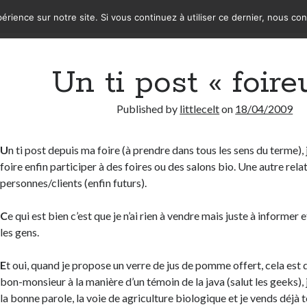
érience sur notre site. Si vous continuez à utiliser ce dernier, nous co
Un ti post « foire
Published by
littlecelt
on
18/04/2009
U
n ti post depuis ma foire (à prendre dans tous les sens du terme), j
foire enfin participer à des foires ou des salons bio. Une autre rela
personnes/clients (enfin futurs).
C
e qui est bien c’est que je n’ai rien à vendre mais juste à informer e
les gens.
E
t oui, quand je propose un verre de jus de pomme offert, cela es
bon-monsieur à la manière d’un témoin de la java (salut les geeks),
la bonne parole, la voie de agriculture biologique et je vends déjà 