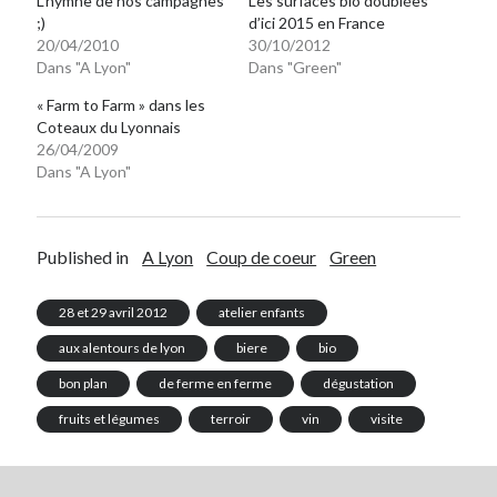
L’hymne de nos campagnes
Les surfaces bio doublées
;)
d’ici 2015 en France
20/04/2010
30/10/2012
Dans "A Lyon"
Dans "Green"
« Farm to Farm » dans les
Coteaux du Lyonnais
26/04/2009
Dans "A Lyon"
Published in
A Lyon
Coup de coeur
Green
28 et 29 avril 2012
atelier enfants
aux alentours de lyon
biere
bio
bon plan
de ferme en ferme
dégustation
fruits et légumes
terroir
vin
visite