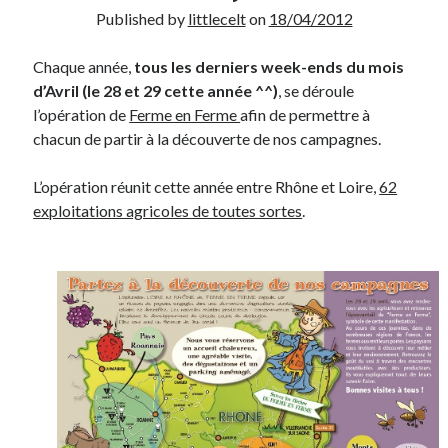
Published by
littlecelt
on
18/04/2012
Derniers Commentaires
Chaque année,
tous les derniers week-ends du mois
Entretien ménager
dans
T’as vu quoi ? #52
d’Avril (le 28 et 29 cette année ^^)
, se déroule
JF
dans
C’était pas mieux avant… à Lyon
l’opération de
Ferme en Ferme
afin de permettre à
littlecelt
dans
Comment j’ai opéré ma vélorution toute personnelle
chacun de partir à la découverte de nos campagnes.
Anthony
dans
Comment j’ai opéré ma vélorution toute personnelle
Renaud Ducher
dans
Comment j’ai opéré ma vélorution toute
L’opération réunit cette année entre Rhône et Loire,
62
personnelle
exploitations agricoles de toutes sortes
.
Commentaires récents
Entretien ménager
dans
T’as vu quoi ? #52
JF
dans
C’était pas mieux avant… à Lyon
littlecelt
dans
Comment j’ai opéré ma vélorution toute personnelle
Anthony
dans
Comment j’ai opéré ma vélorution toute personnelle
Renaud Ducher
dans
Comment j’ai opéré ma vélorution toute
personnelle