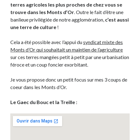
terres agricoles les plus proches de chez vous se
Post inutile
trouve dans les Monts d’Or
. Outre le fait d’être une
Proust
banlieue privilégiée de notre agglomération,
c’est aussi
Sons
une terre de culture
!
Sorties cuculturelles
Tavukoi
Cela a été possible avec l’appui du
syndicat mixte des
Vidéos
Monts d’Or
qui souhaitait un maintien de l’agriculture
sur ces terres mangées petit à petit par une urbanisation
féroce et un coup foncier exorbitant.
Je vous propose donc un petit focus sur mes 3 coups de
coeur dans les Monts d’Or.
Le Gaec du Bouc et la Treille :