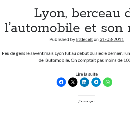
Lyon, berceau 
l’automobile et son
Published by
littlecelt
on
31/03/2011
Peu de gens le savent mais Lyon fut au début du siècle dernier, l’
de l’automobile. On comptait pas moins de 1
Lyon,
Lire la suite
berceau
de
l’automobile
et
J’aime ça :
son
musée