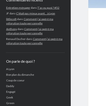
Entretien ménager
dans
T’as vu quoi ? #52
JF
dans
C’était pas mieux avant… à Lyon
littlecelt
dans
Comment j’ai opéré ma
vélorution toute personnelle
Anthony
dans
Comment j’ai opéré ma
vélorution toute personnelle
Renaud Ducher
dans
Comment j’ai opéré ma
vélorution toute personnelle
On parle de quoi ?
A Lyon
Bon plan du dimanche
Coup de coeur
Daddy
Engagé
Geek
Green