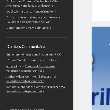
Explorez les Chemins Enchantés à Vélo :
Aventures Familiales près de Lyon !
Quel Lyonnais es-tu, Renaud Ducher ?
A quand une véritable place pour le vélo à
Caluire dans la Métropole de Lyon ?
Comment je vis ma vie sur un vélo
Derniers Commentaires
Entretien ménager
dans
T’as vu quoi ? #52
JF
dans
C’était pas mieux avant… à Lyon
littlecelt
dans
Comment j’ai opéré ma
vélorution toute personnelle
Anthony
dans
Comment j’ai opéré ma
vélorution toute personnelle
Renaud Ducher
dans
Comment j’ai opéré ma
vélorution toute personnelle
Commentaires récents