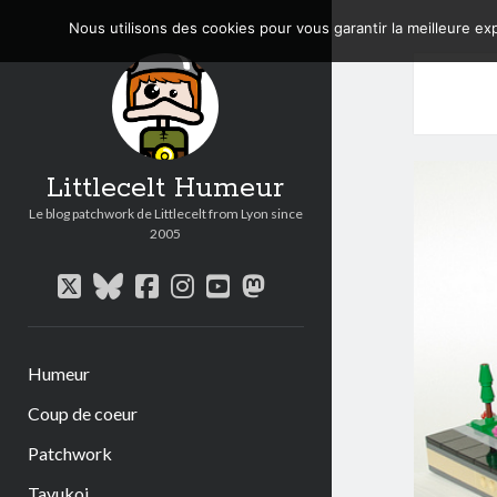
Nous utilisons des cookies pour vous garantir la meilleure exp
Littlecelt Humeur
Le blog patchwork de Littlecelt from Lyon since
2005
twitter
bluesky
facebook
instagram
youtube
mastodon
Humeur
Coup de coeur
Patchwork
Tavukoi