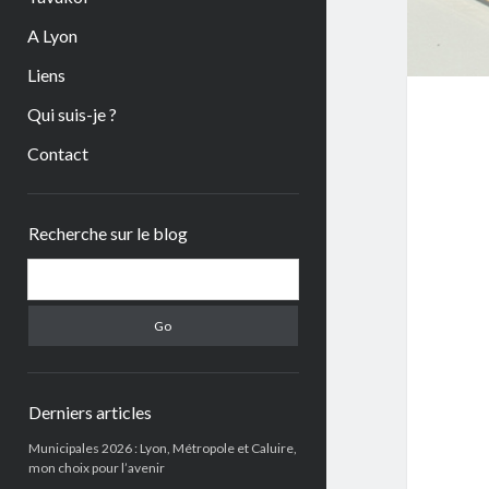
A Lyon
Liens
Qui suis-je ?
Contact
Sidebar
Recherche sur le blog
Search
Derniers articles
Municipales 2026 : Lyon, Métropole et Caluire,
mon choix pour l’avenir