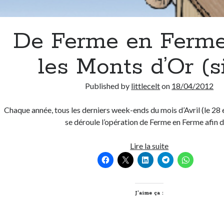
De Ferme en Ferme
les Monts d’Or (si
Published by
littlecelt
on
18/04/2012
Chaque année, tous les derniers week-ends du mois d’Avril (le 28 
se déroule l’opération de Ferme en Ferme afin 
De
Lire la suite
Ferme
en
Ferme
dans
J’aime ça :
les
Monts