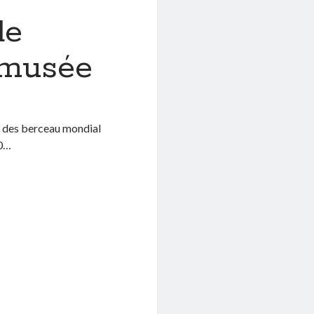
de
 musée
un des berceau mondial
00…