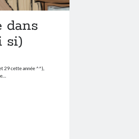
 dans
 si)
et 29 cette année ^^),
de…