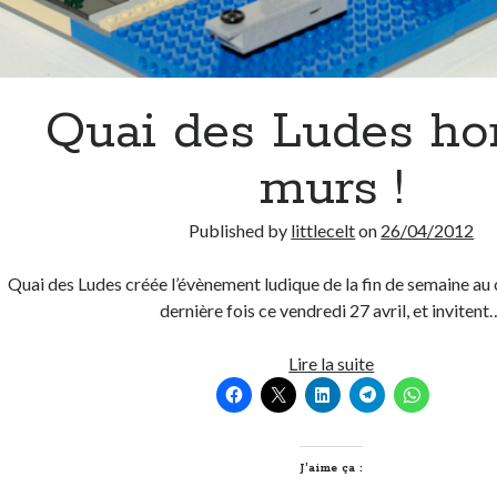
Quai des Ludes hor
murs !
Published by
littlecelt
on
26/04/2012
Quai des Ludes créée l’évènement ludique de la fin de semaine au
dernière fois ce vendredi 27 avril, et invitent
Quai
Lire la suite
des
Ludes
hors
les
J’aime ça :
murs