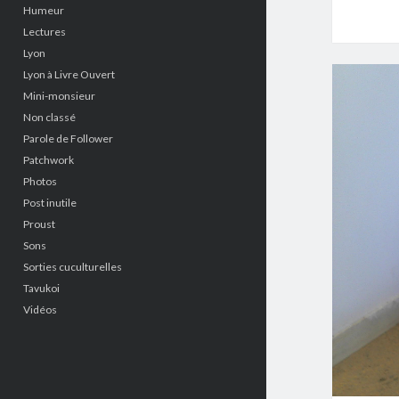
Humeur
Lectures
Lyon
Lyon à Livre Ouvert
Mini-monsieur
Non classé
Parole de Follower
Patchwork
Photos
Post inutile
Proust
Sons
Sorties cuculturelles
Tavukoi
Vidéos