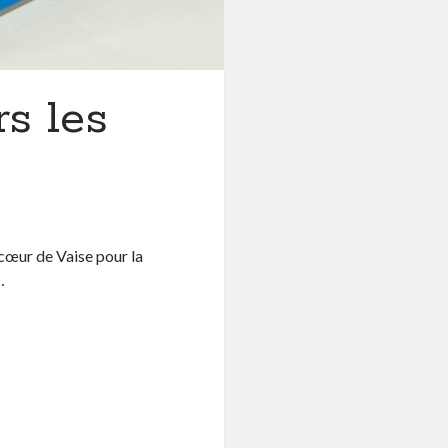
s les
 cœur de Vaise pour la
…