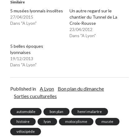
Similaire
5 musées lyonnais insolites
Un autre regard sur le
27/04/2015
chantier du Tunnel de La
Dans "A Lyon"
Croix-Rousse
23/04/2012
Dans "A Lyon"
5 belles époques
lyonnaises
19/12/2013
Dans "A Lyon"
Published in
A Lyon
Bon plan du dimanche
Sorties cuculturelles
automobile
bon plan
henri malartre
histoire
lyon
motocylisme
musée
vélocipède