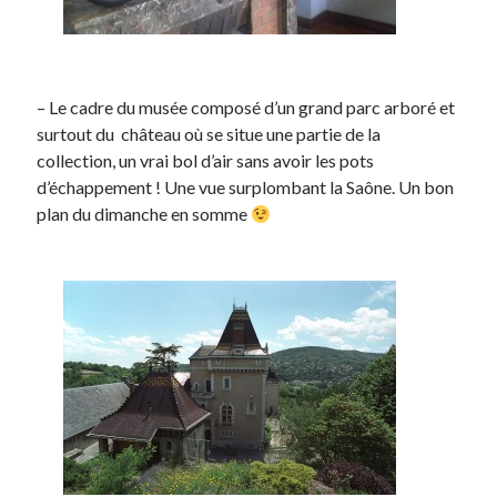
Post inutile
Proust
Sons
Sorties cuculturelles
– Le cadre du musée composé d’un grand parc arboré et
Tavukoi
surtout du château où se situe une partie de la
Vidéos
collection, un vrai bol d’air sans avoir les pots
d’échappement ! Une vue surplombant la Saône. Un bon
plan du dimanche en somme