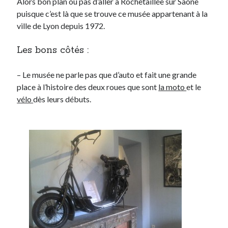
Alors bon plan ou pas d’aller à Rochetaillée sur Saône
puisque c’est là que se trouve ce musée appartenant à la
ville de Lyon depuis 1972.
On parle de quoi ?
A Lyon
Les bons côtés :
Bon plan du dimanche
Coup de coeur
– Le musée ne parle pas que d’auto et fait une grande
Daddy
place à l’histoire des deux roues que sont
la moto
et le
Engagé
vélo
dès leurs débuts.
Geek
Green
Humeur
Lectures
Lyon
Lyon à Livre Ouvert
Mini-monsieur
Non classé
Parole de Follower
Patchwork
Photos