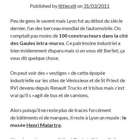
Published by
littlecelt
on
31/03/2011
Derniers Commentaires
Peu de gens le savent mais Lyon fut au début du siècle
Entretien ménager
dans
T’as vu quoi ? #52
dernier, l’un des berceau mondial de l’automobile. On
JF
dans
C’était pas mieux avant… à Lyon
comptait pas moins de
100 constructeurs dans la cité
littlecelt
dans
Comment j’ai opéré ma vélorution toute personnelle
des Gaules intra-muros
. Ce patrimoine industriel a
Anthony
dans
Comment j’ai opéré ma vélorution toute personnelle
bien évidemment disparu mais si on vous dit Berliet, ça
Renaud Ducher
dans
Comment j’ai opéré ma vélorution toute
vous dit quelque chose.
personnelle
On peut voir des « vestiges » de cette épopée
industrielle sur les sites de Vénissieux et de St Priest de
Commentaires récents
RVI devenu depuis Renault Trucks et Irisbus mais c’est
vrai qu’il s »agit de bus et de camions.
Entretien ménager
dans
T’as vu quoi ? #52
JF
dans
C’était pas mieux avant… à Lyon
Alors puisqu’il ne reste plus de traces forcément
littlecelt
dans
Comment j’ai opéré ma vélorution toute personnelle
de bâtiments ni de marques, il reste à Lyon un musée :
le
Anthony
dans
Comment j’ai opéré ma vélorution toute personnelle
musée
Henri Malartre
.
Renaud Ducher
dans
Comment j’ai opéré ma vélorution toute
personnelle