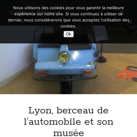
Nous utilisons des cookies pour vous garantir la meilleure
Littlecelt Humeur
open
expérience sur notre site. Si vous continuez à utiliser ce
primary
Sidebar
dernier, nous considérerons que vous acceptez l'utilisation des
menu
cookies.
Recherche sur le blog
Ok
Search
Derniers articles
Municipales 2026 : Lyon, Métropole et Caluire, mon choix pour l’avenir
Explorez les Chemins Enchantés à Vélo : Aventures Familiales près de
Lyon !
Lyon, berceau de
Quel Lyonnais es-tu, Renaud Ducher ?
A quand une véritable place pour le vélo à Caluire dans la Métropole de
l’automobile et son
Lyon ?
musée
Comment je vis ma vie sur un vélo