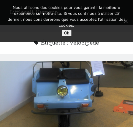
Nous utilisons des cookies pour vous garantir la meilleure
Littlecelt Humeur
open
expérience sur notre site. Si vous continuez à utiliser ce
primary
Sidebar
dernier, nous considérerons que vous acceptez l'utilisation des
menu
cookies.
Recherche sur le blog
Ok
Search
Étiquette :
vélocipède
Derniers articles
Municipales 2026 : Lyon, Métropole et Caluire, mon choix pour l’avenir
Explorez les Chemins Enchantés à Vélo : Aventures Familiales près de
Lyon !
Quel Lyonnais es-tu, Renaud Ducher ?
A quand une véritable place pour le vélo à Caluire dans la Métropole de
Lyon ?
Comment je vis ma vie sur un vélo