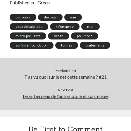
Published in
Green
concours
déchets
eau
eaux de baignade
infographie
mer
micro-polluants
ocean
pollutions
surfrider foundation
tonnes
traitements
Previous Post
T’as vu quoi sur le net cette semaine ? #21
Next Post
Lyon, berceau de l’automobile et son musée
Be First to Comment