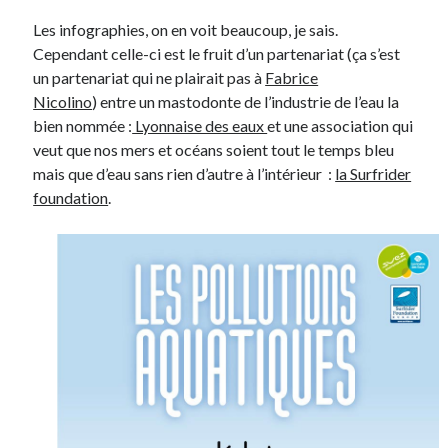
Les infographies, on en voit beaucoup, je sais.
Cependant celle-ci est le fruit d’un partenariat (ça s’est
Derniers Commentaires
un partenariat qui ne plairait pas à
Fabrice
Entretien ménager
dans
T’as vu quoi ? #52
Nicolino
) entre un mastodonte de l’industrie de l’eau la
JF
dans
C’était pas mieux avant… à Lyon
bien nommée :
Lyonnaise des eaux
et une association qui
littlecelt
dans
Comment j’ai opéré ma vélorution toute personnelle
veut que nos mers et océans soient tout le temps bleu
Anthony
dans
Comment j’ai opéré ma vélorution toute personnelle
mais que d’eau sans rien d’autre à l’intérieur :
la Surfrider
Renaud Ducher
dans
Comment j’ai opéré ma vélorution toute
foundation
.
personnelle
Commentaires récents
Entretien ménager
dans
T’as vu quoi ? #52
JF
dans
C’était pas mieux avant… à Lyon
littlecelt
dans
Comment j’ai opéré ma vélorution toute personnelle
Anthony
dans
Comment j’ai opéré ma vélorution toute personnelle
Renaud Ducher
dans
Comment j’ai opéré ma vélorution toute
personnelle