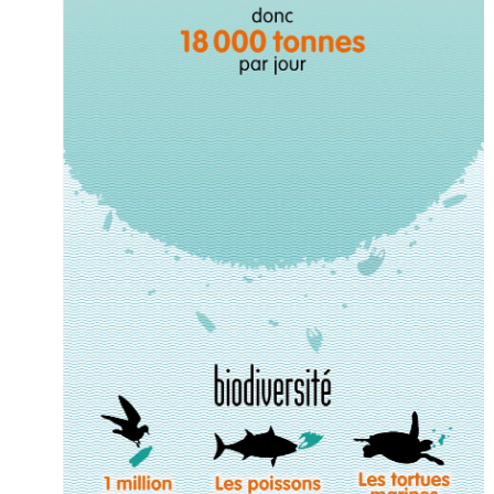
Post inutile
Proust
Sons
Sorties cuculturelles
Tavukoi
Vidéos