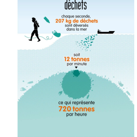
On parle de quoi ?
A Lyon
Bon plan du dimanche
Coup de coeur
Daddy
Engagé
Geek
Green
Humeur
Lectures
Lyon
Lyon à Livre Ouvert
Mini-monsieur
Non classé
Parole de Follower
Patchwork
Photos