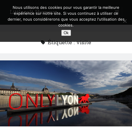
Nous utilisons des cookies pour vous garantir la meilleure
Littlecelt Humeur
open
expérience sur notre site. Si vous continuez à utiliser ce
primary
Sidebar
dernier, nous considérerons que vous acceptez l'utilisation des
menu
cookies.
Recherche sur le blog
Ok
Search
Étiquette :
visite
Derniers articles
Municipales 2026 : Lyon, Métropole et Caluire, mon choix pour l’avenir
Explorez les Chemins Enchantés à Vélo : Aventures Familiales près de
Lyon !
Quel Lyonnais es-tu, Renaud Ducher ?
A quand une véritable place pour le vélo à Caluire dans la Métropole de
Lyon ?
Comment je vis ma vie sur un vélo