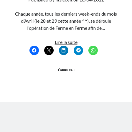
Post inutile
Chaque année, tous les derniers week-ends du mois
Proust
d’Avril (le 28 et 29 cette année ^^), se déroule
Sons
l’opération de Ferme en Ferme afin de…
Sorties cuculturelles
Tavukoi
De
Lire la suite
Vidéos
Ferme
en
Ferme
dans
J’aime ça :
les
Monts
d’Or
(si
si)