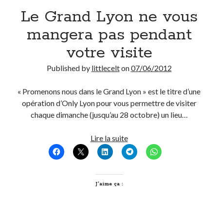
Le Grand Lyon ne vous
Derniers Commentaires
mangera pas pendant
Entretien ménager
dans
T’as vu quoi ? #52
votre visite
JF
dans
C’était pas mieux avant… à Lyon
littlecelt
dans
Comment j’ai opéré ma vélorution toute personnelle
Published by
littlecelt
on
07/06/2012
Anthony
dans
Comment j’ai opéré ma vélorution toute personnelle
Renaud Ducher
dans
Comment j’ai opéré ma vélorution toute
« Promenons nous dans le Grand Lyon » est le titre d’une
personnelle
opération d’Only Lyon pour vous permettre de visiter
chaque dimanche (jusqu’au 28 octobre) un lieu…
Commentaires récents
Le
Lire la suite
Grand
Entretien ménager
dans
T’as vu quoi ? #52
Lyon
JF
dans
C’était pas mieux avant… à Lyon
ne
littlecelt
dans
Comment j’ai opéré ma vélorution toute personnelle
vous
J’aime ça :
Anthony
dans
Comment j’ai opéré ma vélorution toute personnelle
mangera
Renaud Ducher
dans
Comment j’ai opéré ma vélorution toute
personnelle
pas