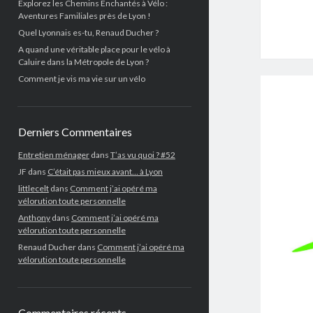
Explorez les Chemins Enchantés à Vélo :
Aventures Familiales près de Lyon !
Quel Lyonnais es-tu, Renaud Ducher ?
A quand une véritable place pour le vélo à
Caluire dans la Métropole de Lyon ?
Comment je vis ma vie sur un vélo
Derniers Commentaires
Entretien ménager
dans
T’as vu quoi ? #52
JF
dans
C’était pas mieux avant… à Lyon
littlecelt
dans
Comment j’ai opéré ma
vélorution toute personnelle
Anthony
dans
Comment j’ai opéré ma
vélorution toute personnelle
Renaud Ducher
dans
Comment j’ai opéré ma
vélorution toute personnelle
Commentaires récents