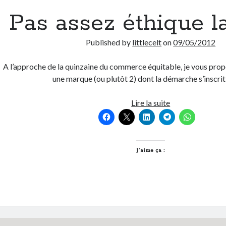
Pas assez éthique l
Published by
littlecelt
on
09/05/2012
A l’approche de la quinzaine du commerce équitable, je vous prop
une marque (ou plutôt 2) dont la démarche s’inscri
Pas
Lire la suite
assez
éthique
la
Bio
J’aime ça :
?