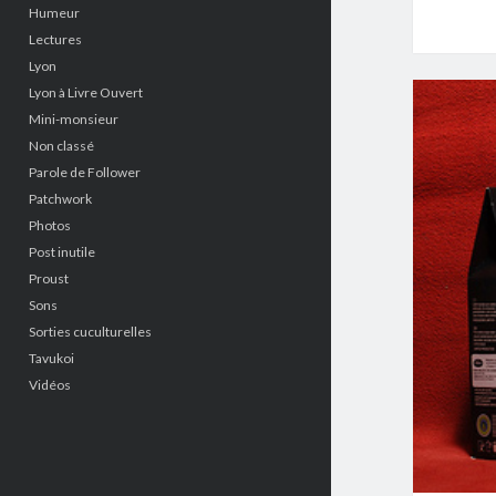
Humeur
Lectures
Lyon
Lyon à Livre Ouvert
Mini-monsieur
Non classé
Parole de Follower
Patchwork
Photos
Post inutile
Proust
Sons
Sorties cuculturelles
Tavukoi
Vidéos