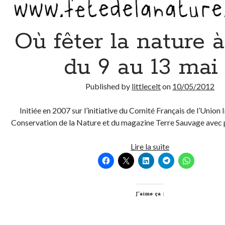
Où fêter la nature 
du 9 au 13 mai
Published by
littlecelt
on
10/05/2012
Initiée en 2007 sur l’initiative du Comité Français de l’Union 
Conservation de la Nature et du magazine Terre Sauvage avec p
Où
Lire la suite
fêter
la
nature
à
J’aime ça :
Lyon
du