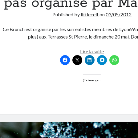
pas organisé par Mag
Published by
littlecelt
on
03/05/2012
Ce Brunch est organisé par les surréalistes membres de Lyon69.n
plus) aux Terrasses St Pierre, le dimanche 20 mai. Do
Ce
Lire la suite
brunch
Lyonnais
n’est
pas
J’aime ça :
organisé
par
Magritte
!