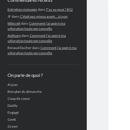
Entretien ménager
dans
T’as vu quoi ? #52
JF
dans
C’était pas mieux avant… à Lyon
littlecelt
dans
Comment j’ai opéré ma
vélorution toute personnelle
Anthony
dans
Comment j’ai opéré ma
vélorution toute personnelle
Renaud Ducher
dans
Comment j’ai opéré ma
vélorution toute personnelle
On parle de quoi ?
A Lyon
Bon plan du dimanche
Coup de coeur
Daddy
Engagé
Geek
Green