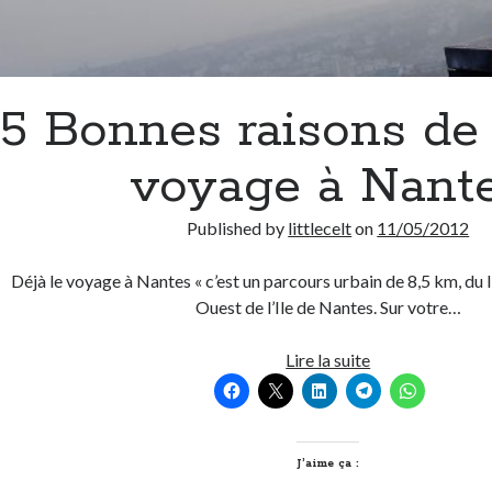
5 Bonnes raisons de f
voyage à Nant
Published by
littlecelt
on
11/05/2012
Déjà le voyage à Nantes « c’est un parcours urbain de 8,5 km, du l
Ouest de l’Ile de Nantes. Sur votre…
5
Lire la suite
Bonnes
raisons
de
faire
J’aime ça :
le