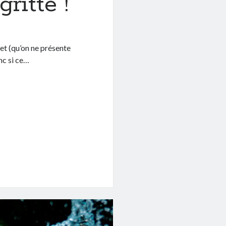
ritte !
et (qu’on ne présente
nc si ce…