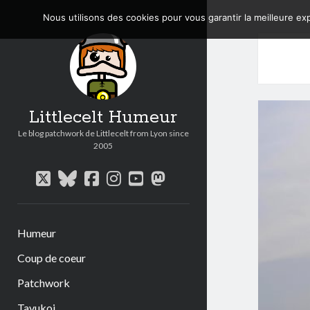
Nous utilisons des cookies pour vous garantir la meilleure exp
Littlecelt Humeur
Le blog patchwork de Littlecelt from Lyon since
2005
twitter
bluesky
facebook
instagram
youtube
mastodon
Humeur
Coup de coeur
Patchwork
Tavukoi