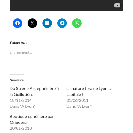
On parle de quoi ?
A Lyon
Bon plan du dimanche
Coup de coeur
J’aime ça :
Daddy
chargement…
Engagé
Geek
Green
Humeur
Similaire
Lectures
Du Street-Art éphémère à
La nature fera de Lyon sa
Lyon
la Guillotière
capitale !
Lyon à Livre Ouvert
18/11/2014
01/06/2011
Mini-monsieur
Dans "A Lyon"
Dans "A Lyon"
Non classé
Boutique éphémère par
Parole de Follower
Origeen.fr
Patchwork
20/01/2010
Photos