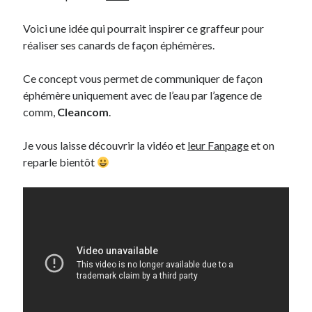
Voici une idée qui pourrait inspirer ce graffeur pour
Derniers Commentaires
réaliser ses canards de façon éphémères.
Entretien ménager
dans
T’as vu quoi ? #52
Ce concept vous permet de communiquer de façon
JF
dans
C’était pas mieux avant… à Lyon
éphémère uniquement avec de l’eau par l’agence de
littlecelt
dans
Comment j’ai opéré ma vélorution toute personnelle
comm,
Cleancom
.
Anthony
dans
Comment j’ai opéré ma vélorution toute personnelle
Renaud Ducher
dans
Comment j’ai opéré ma vélorution toute
personnelle
Je vous laisse découvrir la vidéo et
leur Fanpage
et on
reparle bientôt
Commentaires récents
Entretien ménager
dans
T’as vu quoi ? #52
JF
dans
C’était pas mieux avant… à Lyon
littlecelt
dans
Comment j’ai opéré ma vélorution toute personnelle
Anthony
dans
Comment j’ai opéré ma vélorution toute personnelle
Renaud Ducher
dans
Comment j’ai opéré ma vélorution toute
personnelle