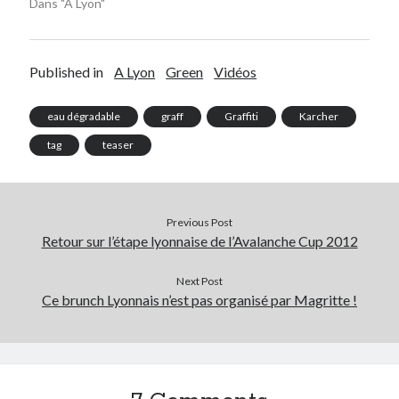
Dans "A Lyon"
Post inutile
Proust
Sons
Published in
A Lyon
Green
Vidéos
Sorties cuculturelles
Tavukoi
eau dégradable
graff
Graffiti
Karcher
Vidéos
tag
teaser
Previous Post
Retour sur l’étape lyonnaise de l’Avalanche Cup 2012
Next Post
Ce brunch Lyonnais n’est pas organisé par Magritte !