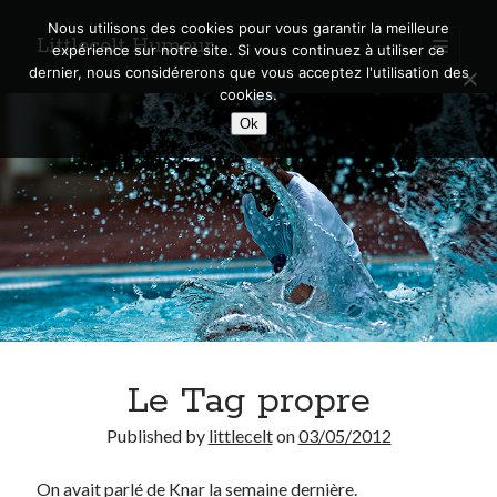
Nous utilisons des cookies pour vous garantir la meilleure
Littlecelt Humeur
open
expérience sur notre site. Si vous continuez à utiliser ce
primary
Sidebar
dernier, nous considérerons que vous acceptez l'utilisation des
menu
cookies.
Recherche sur le blog
Ok
Search
Derniers articles
Municipales 2026 : Lyon, Métropole et Caluire, mon choix pour l’avenir
Explorez les Chemins Enchantés à Vélo : Aventures Familiales près de
Lyon !
Le Tag propre
Quel Lyonnais es-tu, Renaud Ducher ?
A quand une véritable place pour le vélo à Caluire dans la Métropole de
Published by
littlecelt
on
03/05/2012
Lyon ?
Comment je vis ma vie sur un vélo
On avait parlé de
Knar
la semaine dernière.