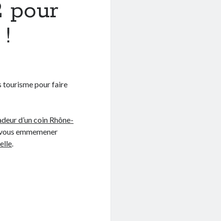
2 pour
!
s tourisme pour faire
deur d’un coin Rhône-
de vous emmemener
elle
.