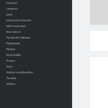
Humeur
Lectures
Lyon
Lyon à Livre Ouvert
Mini-monsieur
Non classé
Parole de Follower
Patchwork
Photos
Post inutile
Proust
Sons
Sorties cuculturelles
Tavukoi
Vidéos