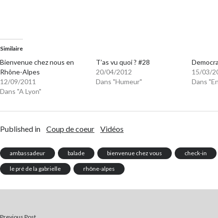
Similaire
Bienvenue chez nous en
T’as vu quoi ? #28
Democrat
Rhône-Alpes
20/04/2012
15/03/2
12/09/2011
Dans "Humeur"
Dans "E
Dans "A Lyon"
Published in
Coup de coeur
Vidéos
ambassadeur
balade
bienvenue chez vous
check-in
le pré de la gabrielle
rhône-alpes
Previous Post