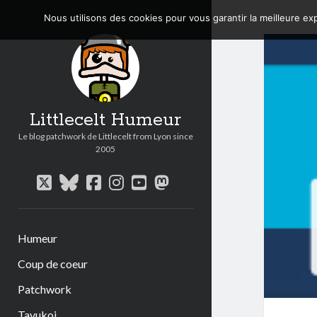
Nous utilisons des cookies pour vous garantir la meilleure exp
Littlecelt Humeur
Le blog patchwork de Littlecelt from Lyon since
2005
twitter
bluesky
facebook
instagram
youtube
mastodon
Humeur
Coup de coeur
Patchwork
Tavukoi