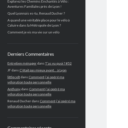
Explorez les Chemins Enchantés à Vélo :
Aventures Familiales près de Lyon !
Quel Lyonnais es-tu, Renaud Ducher ?
A quand une véritable place pour le vélo à
Caluire dans la Métropole de Lyon ?
Comment je vis ma vie sur un vélo
Derniers Commentaires
Entretien ménager
dans
T’as vu quoi ? #52
JF
dans
C’était pas mieux avant… à Lyon
littlecelt
dans
Comment j’ai opéré ma
vélorution toute personnelle
Anthony
dans
Comment j’ai opéré ma
vélorution toute personnelle
Renaud Ducher
dans
Comment j’ai opéré ma
vélorution toute personnelle
Commentaires récents