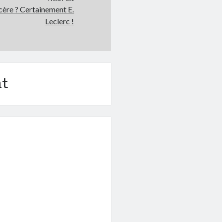
ncère ? Certainement E.
Leclerc !
t