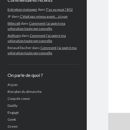
Entretien ménager
dans
T’as vu quoi ? #52
JF
dans
C’était pas mieux avant… à Lyon
littlecelt
dans
Comment j’ai opéré ma
vélorution toute personnelle
Anthony
dans
Comment j’ai opéré ma
vélorution toute personnelle
Renaud Ducher
dans
Comment j’ai opéré ma
vélorution toute personnelle
On parle de quoi ?
A Lyon
Bon plan du dimanche
Coup de coeur
Daddy
Engagé
Geek
Green