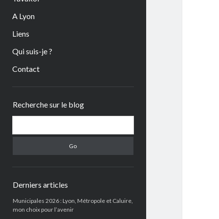
A Lyon
Liens
Qui suis-je ?
Contact
Sidebar
Recherche sur le blog
Search
Derniers articles
Municipales 2026 : Lyon, Métropole et Caluire,
mon choix pour l’avenir