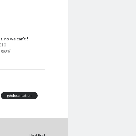
, no we can’t !
010
ngagé"
géolocalisation
Next Post