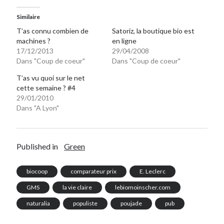
Similaire
T’as connu combien de
Satoriz, la boutique bio est
machines ?
en ligne
17/12/2013
29/04/2008
Dans "Coup de coeur"
Dans "Coup de coeur"
T’as vu quoi sur le net
cette semaine ? #4
29/01/2010
Dans "A Lyon"
Published in
Green
biocoop
comparateur prix
E. Leclerc
GMS
la vie claire
lebiomoinscher.com
naturalia
populiste
poujade
pub