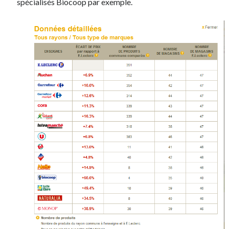
spécialisés Biocoop par exemple.
On parle de quoi ?
A Lyon
Bon plan du dimanche
Coup de coeur
Daddy
Engagé
Geek
Green
Humeur
Lectures
Lyon
Lyon à Livre Ouvert
Mini-monsieur
Non classé
Parole de Follower
Patchwork
Photos