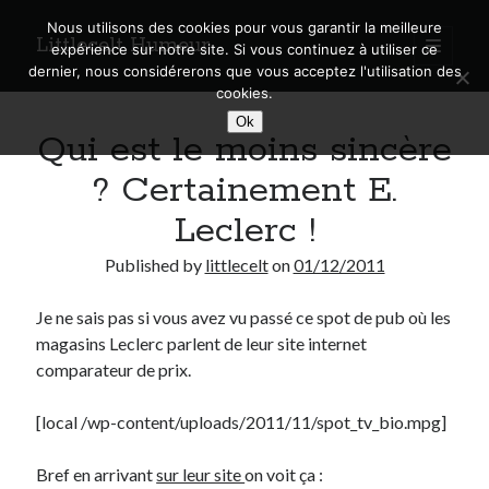
Nous utilisons des cookies pour vous garantir la meilleure
Littlecelt Humeur
open
expérience sur notre site. Si vous continuez à utiliser ce
primary
Sidebar
dernier, nous considérerons que vous acceptez l'utilisation des
menu
cookies.
Recherche sur le blog
Ok
Qui est le moins sincère
Search
? Certainement E.
Leclerc !
Published by
littlecelt
on
01/12/2011
Derniers articles
Je ne sais pas si vous avez vu passé ce spot de pub où les
Municipales 2026 : Lyon, Métropole et Caluire, mon choix pour l’avenir
magasins Leclerc parlent de leur site internet
Explorez les Chemins Enchantés à Vélo : Aventures Familiales près de
Lyon !
comparateur de prix.
Quel Lyonnais es-tu, Renaud Ducher ?
A quand une véritable place pour le vélo à Caluire dans la Métropole de
[local /wp-content/uploads/2011/11/spot_tv_bio.mpg]
Lyon ?
Comment je vis ma vie sur un vélo
Bref en arrivant
sur leur site
on voit ça :