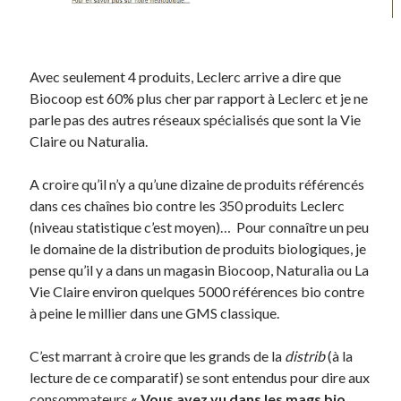
Post inutile
Proust
Sons
Avec seulement 4 produits, Leclerc arrive a dire que
Sorties cuculturelles
Biocoop est 60% plus cher par rapport à Leclerc et je ne
Tavukoi
parle pas des autres réseaux spécialisés que sont la Vie
Vidéos
Claire ou Naturalia.
A croire qu’il n’y a qu’une dizaine de produits référencés
dans ces chaînes bio contre les 350 produits Leclerc
(niveau statistique c’est moyen)… Pour connaître un peu
le domaine de la distribution de produits biologiques, je
pense qu’il y a dans un magasin Biocoop, Naturalia ou La
Vie Claire environ quelques 5000 références bio contre
à peine le millier dans une GMS classique.
C’est marrant à croire que les grands de la
distrib
(à la
lecture de ce comparatif) se sont entendus pour dire aux
consommateurs
« Vous avez vu dans les mags bio,