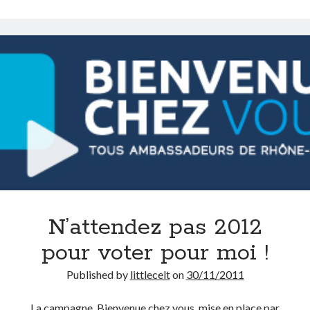
On parle de quoi ?
A Lyon
Bon plan du dimanche
Coup de coeur
Daddy
Engagé
Geek
Green
Humeur
Lectures
Lyon
N’attendez pas 2012
Lyon à Livre Ouvert
Mini-monsieur
pour voter pour moi !
Non classé
Published by
littlecelt
on
30/11/2011
Parole de Follower
Patchwork
La campagne, Bienvenue chez vous, mise en place par
Photos