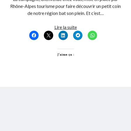
Rhône-Alpes tourisme pour faire découvrir un petit coin
Post inutile
de notre région bat son plein. Et c’est…
Proust
Sons
N’attendez
Lire la suite
Sorties cuculturelles
pas
Tavukoi
2012
Vidéos
pour
voter
J’aime ça :
pour
moi
!