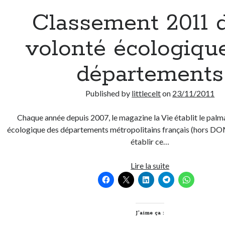
Classement 2011 d
volonté écologiqu
départements
Published by
littlecelt
on
23/11/2011
Chaque année depuis 2007, le magazine la Vie établit le palm
écologique des départements métropolitains français (hors 
établir ce…
Classement
Lire la suite
2011
de
la
volonté
J’aime ça :