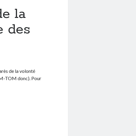
e la
e des
arès de la volonté
DOM-TOM donc). Pour