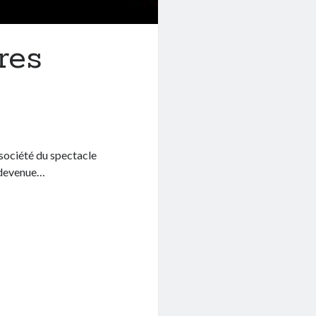
res
 société du spectacle
t devenue…