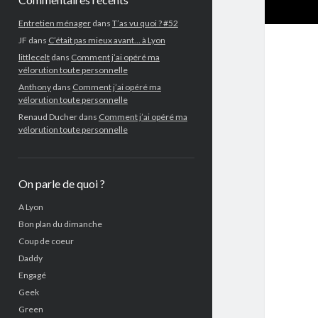
Entretien ménager
dans
T’as vu quoi ? #52
JF
dans
C’était pas mieux avant… à Lyon
littlecelt
dans
Comment j’ai opéré ma
vélorution toute personnelle
Anthony
dans
Comment j’ai opéré ma
vélorution toute personnelle
Renaud Ducher
dans
Comment j’ai opéré ma
vélorution toute personnelle
On parle de quoi ?
A Lyon
Bon plan du dimanche
Coup de coeur
Daddy
Engagé
Geek
Green