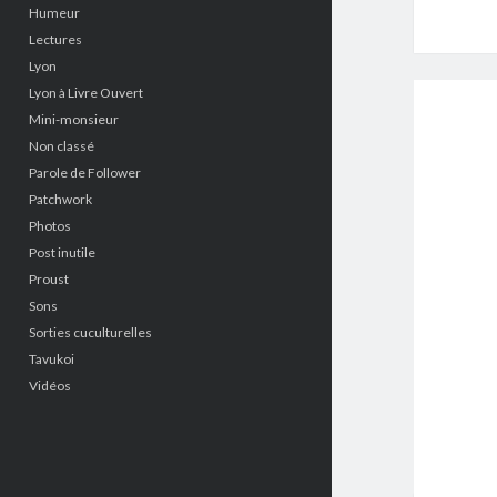
Humeur
Lectures
Lyon
Lyon à Livre Ouvert
Mini-monsieur
Non classé
Parole de Follower
Patchwork
Photos
Post inutile
Proust
Sons
Sorties cuculturelles
Tavukoi
Vidéos