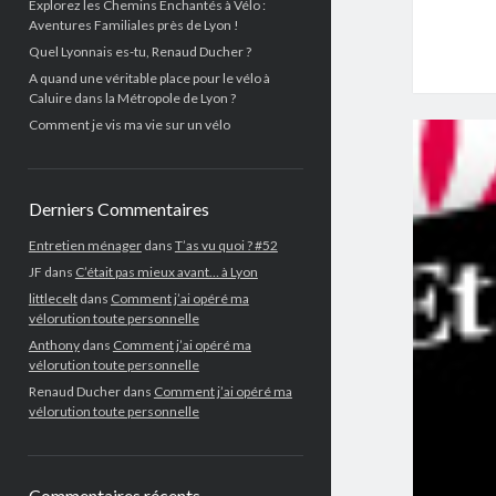
Explorez les Chemins Enchantés à Vélo :
Aventures Familiales près de Lyon !
Quel Lyonnais es-tu, Renaud Ducher ?
A quand une véritable place pour le vélo à
Caluire dans la Métropole de Lyon ?
Comment je vis ma vie sur un vélo
Derniers Commentaires
Entretien ménager
dans
T’as vu quoi ? #52
JF
dans
C’était pas mieux avant… à Lyon
littlecelt
dans
Comment j’ai opéré ma
vélorution toute personnelle
Anthony
dans
Comment j’ai opéré ma
vélorution toute personnelle
Renaud Ducher
dans
Comment j’ai opéré ma
vélorution toute personnelle
Commentaires récents