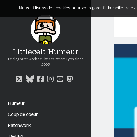
Nous utilisons des cookies pour vous garantir la meilleure exp
Littlecelt Humeur
Le blog patchwork de Littlecelt from Lyon since
2005
twitter
bluesky
facebook
instagram
youtube
mastodon
Humeur
Coup de coeur
Patchwork
Tavukoi