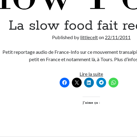
La slow food fait re
Published by
littlecelt
on
22/11/2011
Petit reportage audio de France-Info sur ce mouvement transalpin 
petit en France et notamment là, à Tours. Plus d’info
La
Lire la suite
slow
food
fait
recette
J’aime ça :
!