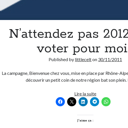
N’attendez pas 201
voter pour moi 
Published by
littlecelt
on
30/11/2011
La campagne, Bienvenue chez vous, mise en place par Rhône-Alpe
découvrir un petit coin de notre région bat son plein.
N’attendez
Lire la suite
pas
2012
pour
voter
J’aime ça :
pour