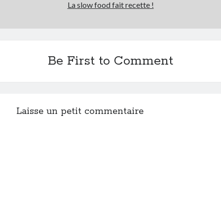
La slow food fait recette !
Post inutile
Proust
Sons
Sorties cuculturelles
Be First to Comment
Tavukoi
Vidéos
Laisse un petit commentaire