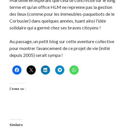
Marseille en espérant que cela se concrétise sur le long
Post inutile
terme et qu’un office HLM ne reprenne pas la gestion
Proust
des lieux (comme pour les immeubles-paquebots de le
Sons
Corbusier) dans quelques années, tuant ainsi l’idée
Sorties cuculturelles
solidaire qui a germé chez ses braves citoyens !
Tavukoi
Vidéos
Au passage, un petit blog sur cette aventure collective
pour montrer l’avancement de ce projet de vie (initié
depuis 2005) serait sympa !
J’aime ça :
Similaire