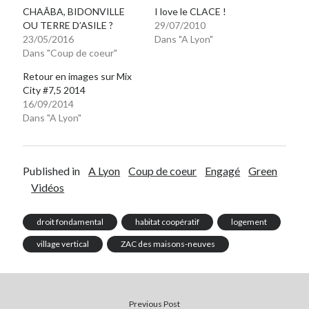
CHAÂBA, BIDONVILLE
I love le CLACE !
OU TERRE D’ASILE ?
29/07/2010
23/05/2016
Dans "A Lyon"
Dans "Coup de coeur"
Retour en images sur Mix
City #7,5 2014
16/09/2014
Dans "A Lyon"
Published in
A Lyon
Coup de coeur
Engagé
Green
Vidéos
droit fondamental
habitat coopératif
logement
village vertical
ZAC des maisons-neuves
Previous Post