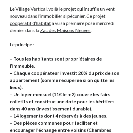
Le Village Vertical
, voilà le projet qui insuffle un vent
nouveau dans l’immobilier si pécunier. Ce projet
Derniers Commentaires
coopératif d’habitat
a vu sa première posé mercredi
Entretien ménager
dans
T’as vu quoi ? #52
dernier dans la
Zac des Maisons Neuves
.
JF
dans
C’était pas mieux avant… à Lyon
littlecelt
dans
Comment j’ai opéré ma vélorution toute personnelle
Le principe :
Anthony
dans
Comment j’ai opéré ma vélorution toute personnelle
Renaud Ducher
dans
Comment j’ai opéré ma vélorution toute
– Tous les habitants sont propriétaires de
personnelle
l’immeuble.
– Chaque coopérateur investit 20% du prix de son
appartement (somme récupérée si on quitte les
Commentaires récents
lieux).
Entretien ménager
dans
T’as vu quoi ? #52
– Un loyer mensuel (11€ le m2) couvre les fairs
JF
dans
C’était pas mieux avant… à Lyon
colletifs et constitue une dote pour les héritiers
littlecelt
dans
Comment j’ai opéré ma vélorution toute personnelle
dans 40 ans (investissement durable).
Anthony
dans
Comment j’ai opéré ma vélorution toute personnelle
– 14 logements dont 4 réservés à des jeunes.
Renaud Ducher
dans
Comment j’ai opéré ma vélorution toute
– Des pièces communes pour faciliter et
personnelle
encourager l’échange entre voisins (Chambres