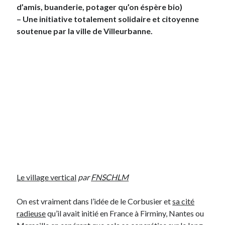
d’amis, buanderie, potager qu’on éspère bio)
– Une initiative totalement solidaire et citoyenne
On parle de quoi ?
soutenue par la ville de Villeurbanne.
A Lyon
Bon plan du dimanche
Coup de coeur
Daddy
Engagé
Geek
Green
Humeur
Lectures
Lyon
Lyon à Livre Ouvert
Mini-monsieur
Le village vertical
par
FNSCHLM
Non classé
Parole de Follower
On est vraiment dans l’idée de le Corbusier et
sa cité
Patchwork
radieuse
qu’il avait initié en France à Firminy, Nantes ou
Photos