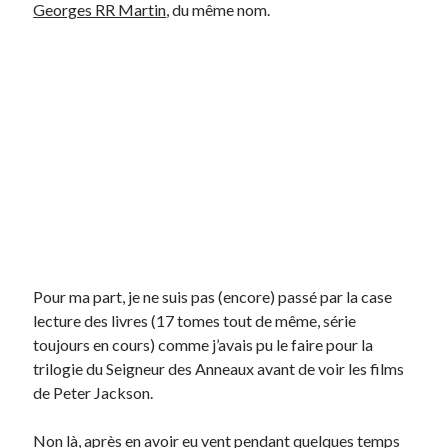
Georges RR Martin
, du même nom.
On parle de quoi ?
A Lyon
Bon plan du dimanche
Coup de coeur
Daddy
Engagé
Geek
Green
Humeur
Lectures
Pour ma part, je ne suis pas (encore) passé par la case
Lyon
lecture des livres (17 tomes tout de même, série
Lyon à Livre Ouvert
toujours en cours) comme j’avais pu le faire pour la
Mini-monsieur
trilogie du Seigneur des Anneaux avant de voir les films
Non classé
de Peter Jackson.
Parole de Follower
Patchwork
Non là, après en avoir eu vent pendant quelques temps
Photos