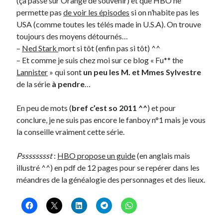
(ça passe sur Orange de souvenir) et que HBO ne
permette pas
de voir les épisodes
si on n’habite pas les
USA (comme toutes les télés made in U.S.A). On trouve
toujours des moyens détournés…
–
Ned Stark
mort si tôt (enfin pas si tôt) ^^
– Et comme je suis chez moi sur ce blog « Fu** the
Lannister
» qui sont
un peu les M. et Mmes Sylvestre
de la série
à pendre
…
En peu de mots (
bref c’est so 2011 ^^
) et pour
conclure, je ne suis pas encore le fanboy n°1 mais je vous
la conseille vraiment cette série.
Psssssssst
:
HBO propose un guide
(en anglais mais
illustré ^^) en pdf de 12 pages pour se repérer dans les
méandres de la généalogie des personnages et des lieux.