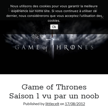
Nous utilisons des cookies pour vous garantir la meilleure
Littlecelt Humeur
open
expérience sur notre site. Si vous continuez à utiliser ce
primary
Sidebar
dernier, nous considérerons que vous acceptez l'utilisation des
menu
cookies.
Recherche sur le blog
Ok
Search
Derniers articles
Municipales 2026 : Lyon, Métropole et Caluire, mon choix pour l’avenir
Explorez les Chemins Enchantés à Vélo : Aventures Familiales près de
Lyon !
Game of Thrones
Quel Lyonnais es-tu, Renaud Ducher ?
A quand une véritable place pour le vélo à Caluire dans la Métropole de
Saison 1 vu par un noob
Lyon ?
Comment je vis ma vie sur un vélo
Published by
littlecelt
on
17/08/2012