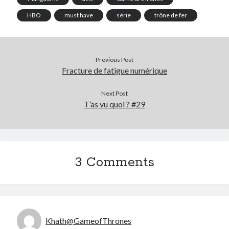
HBO
must have
série
trône de fer
Previous Post
Fracture de fatigue numérique
Next Post
T’as vu quoi ? #29
3 Comments
Khath@GameofThrones