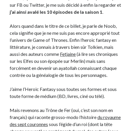
sur FB ou Twitter, je me suis décidé à enfin la regarder et
Post inutile
j’ai ainsi avalé les 10 épisodes de la saison 1
.
Proust
Sons
Alors quand dans le titre de ce billet, je parle de Noob,
Sorties cuculturelles
cela signifie que je ne me suis pas encore approprié tout
Tavukoi
l’univers de Game of Thrones. Enfin l’heroic fantasy en
Vidéos
littérature, je connais à travers bien sûr Tolkien, mais
aussi des auteurs comme
Fetjaine
(à lire ses chroniques
sur les Elfes ou son épopée sur Merlin) mais sans
forcément en devenir un ayatollah connaissant chaque
contrée ou la généalogie de tous les personnages.
J’aime l’Heroic Fantasy sous toutes ses formes et sous
toute forme de médium (BD, livres, ciné ou télé).
Mais revenons au Trône de Fer (oui, c’est son nom en
français) qui raconte grosso-modo l’histoire
du royaume
des sept couronnes
sous l’égide d’un roi (dont la tête