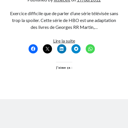
Post inutile
Exercice difficile que de parler d’une série télévisée sans
Proust
trop la spoiler. Cette série de HBO est une adaptation
Sons
des livres de Georges RR Martin,…
Sorties cuculturelles
Tavukoi
Game
Lire la suite
Vidéos
of
Thrones
Saison
1
J’aime ça :
vu
par
un
noob