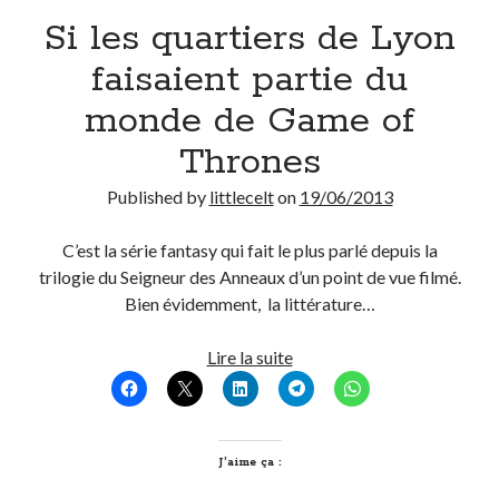
Si les quartiers de Lyon
Derniers Commentaires
faisaient partie du
Entretien ménager
dans
T’as vu quoi ? #52
monde de Game of
JF
dans
C’était pas mieux avant… à Lyon
Thrones
littlecelt
dans
Comment j’ai opéré ma vélorution toute personnelle
Anthony
dans
Comment j’ai opéré ma vélorution toute personnelle
Published by
littlecelt
on
19/06/2013
Renaud Ducher
dans
Comment j’ai opéré ma vélorution toute
personnelle
C’est la série fantasy qui fait le plus parlé depuis la
trilogie du Seigneur des Anneaux d’un point de vue filmé.
Bien évidemment, la littérature…
Commentaires récents
Entretien ménager
dans
T’as vu quoi ? #52
Si
Lire la suite
JF
dans
C’était pas mieux avant… à Lyon
les
littlecelt
dans
Comment j’ai opéré ma vélorution toute personnelle
quartiers
Anthony
dans
Comment j’ai opéré ma vélorution toute personnelle
de
Renaud Ducher
dans
Comment j’ai opéré ma vélorution toute
Lyon
J’aime ça :
personnelle
faisaient