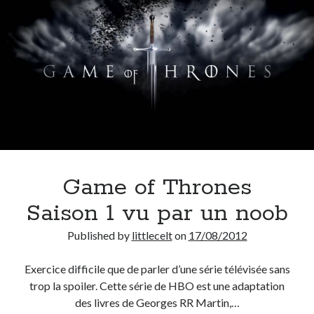
On parle de quoi ?
A Lyon
Bon plan du dimanche
Coup de coeur
Daddy
Engagé
Geek
Green
Humeur
Game of Thrones
Lectures
Saison 1 vu par un noob
Lyon
Lyon à Livre Ouvert
Published by
littlecelt
on
17/08/2012
Mini-monsieur
Non classé
Exercice difficile que de parler d’une série télévisée sans
Parole de Follower
trop la spoiler. Cette série de HBO est une adaptation
Patchwork
des livres de Georges RR Martin,…
Photos