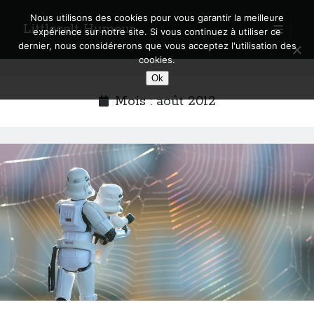
Nous utilisons des cookies pour vous garantir la meilleure
Littlecelt Humeur
open
expérience sur notre site. Si vous continuez à utiliser ce
primary
Sidebar
dernier, nous considérerons que vous acceptez l'utilisation des
menu
cookies.
Recherche sur le blog
Ok
Search
Mois :
août 2012
Derniers articles
Municipales 2026 : Lyon, Métropole et Caluire, mon choix pour l’avenir
Explorez les Chemins Enchantés à Vélo : Aventures Familiales près de
Lyon !
Quel Lyonnais es-tu, Renaud Ducher ?
A quand une véritable place pour le vélo à Caluire dans la Métropole de
Lyon ?
Comment je vis ma vie sur un vélo