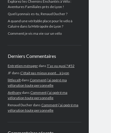
Explorez les Chemins Enchantés à Vélo :
Aventures Familiales près de Lyon !
Quel Lyonnais es-tu, Renaud Ducher ?
A quand une véritable place pour le vélo à
Caluire dans la Métropole de Lyon ?
Comment je vis ma vie sur un vélo
Derniers Commentaires
Entretien ménager
dans
T’as vu quoi ? #52
JF
dans
C’était pas mieux avant… à Lyon
littlecelt
dans
Comment j’ai opéré ma
vélorution toute personnelle
Anthony
dans
Comment j’ai opéré ma
vélorution toute personnelle
Renaud Ducher
dans
Comment j’ai opéré ma
vélorution toute personnelle
Commentaires récents