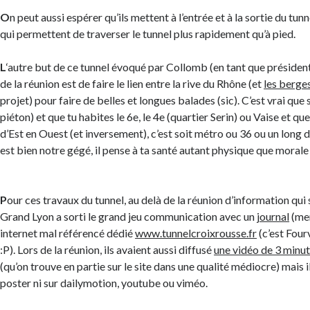
O
n peut aussi espérer qu’ils mettent à l’entrée et à la sortie du tun
qui permettent de traverser le tunnel plus rapidement qu’à pied.
L
‘autre but de ce tunnel évoqué par Collomb (en tant que président
de la réunion est de faire le lien entre la rive du Rhône (et
les berge
projet) pour faire de belles et longues balades (sic). C’est vrai que s
piéton) et que tu habites le 6e, le 4e (quartier Serin) ou Vaise et qu
d’Est en Ouest (et inversement), c’est soit métro ou 36 ou un long d
est bien notre gégé, il pense à ta santé autant physique que moral
P
our ces travaux du tunnel, au delà de la réunion d’information qui s’
Grand Lyon a sorti le grand jeu communication avec un
journal
(men
internet mal référencé dédié
www.tunnelcroixrousse.fr
(c’est Four
:P). Lors de la réunion, ils avaient aussi diffusé
une vidéo de 3 minu
(qu’on trouve en partie sur le site dans une qualité médiocre) mais i
poster ni sur dailymotion, youtube ou viméo.