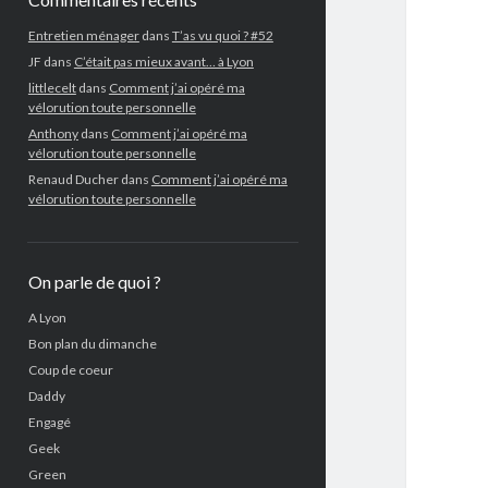
Entretien ménager
dans
T’as vu quoi ? #52
JF
dans
C’était pas mieux avant… à Lyon
littlecelt
dans
Comment j’ai opéré ma
vélorution toute personnelle
Anthony
dans
Comment j’ai opéré ma
vélorution toute personnelle
Renaud Ducher
dans
Comment j’ai opéré ma
vélorution toute personnelle
On parle de quoi ?
A Lyon
Bon plan du dimanche
Coup de coeur
Daddy
Engagé
Geek
Green