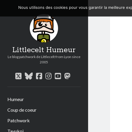
Nous utilisons des cookies pour vous garantir la meilleure exp
Littlecelt Humeur
Le blog patchwork de Littlecelt from Lyon since
2005
twitter
bluesky
facebook
instagram
youtube
mastodon
Humeur
Coup de coeur
Patchwork
Tavukoi