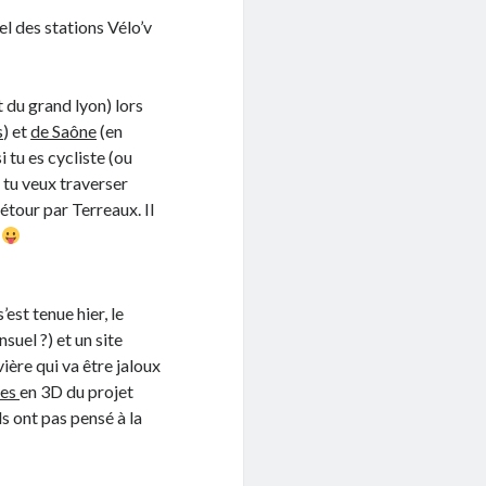
nel des stations Vélo’v
 du grand lyon) lors
s
) et
de Saône
(en
i tu es cycliste (ou
e tu veux traverser
étour par Terreaux. Il
e
est tenue hier, le
suel ?) et un site
vière qui va être jaloux
tes
en 3D du projet
ls ont pas pensé à la