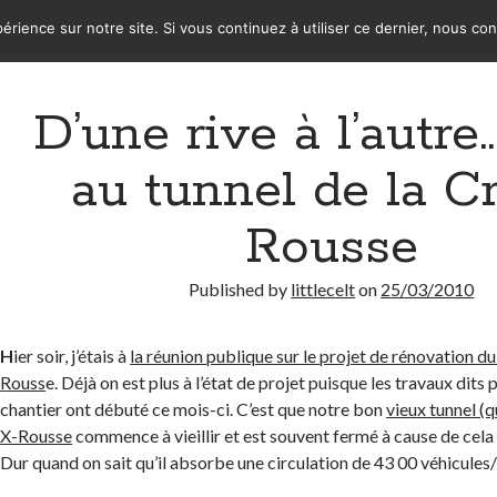
érience sur notre site. Si vous continuez à utiliser ce dernier, nous co
D’une rive à l’autre
au tunnel de la C
Rousse
Published by
littlecelt
on
25/03/2010
H
ier soir, j’étais à
la réunion publique sur le projet de rénovation du
Rouss
e. Déjà on est plus à l’état de projet puisque les travaux dits
chantier ont débuté ce mois-ci. C’est que notre bon
vieux tunnel (q
X-Rousse
commence à vieillir et est souvent fermé à cause de cela
Dur quand on sait qu’il absorbe une circulation de 43 00 véhicules/