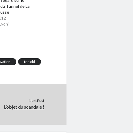
 regard sur le
 du Tunnel de La
ousse
012
Lyon"
vation
too old
Next Post
L’objet du scandale !