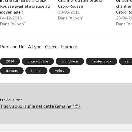
Et si le tunnel de la Croix-
Chantier du tunnel de la
Un autre
Rousse avait été creusé au
Croix-Rousse
chantier
moyen-âge ?
30/05/2011
Croix-R
04/12/2013
Dans "A Lyon"
23/04/2
Dans "A Lyon"
Dans "A 
Published in
A Lyon
Green
Humeur
2014
croix-rousse
grand lyon
modes doux
réno
travaux
tunnel
vélo'v
Previous Post
T’as vu quoi sur le net cette semaine ? #7