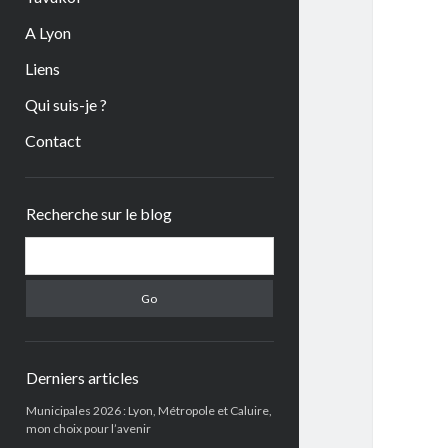
A Lyon
Liens
Qui suis-je ?
Contact
Sidebar
Recherche sur le blog
Search
Derniers articles
Municipales 2026 : Lyon, Métropole et Caluire,
mon choix pour l’avenir