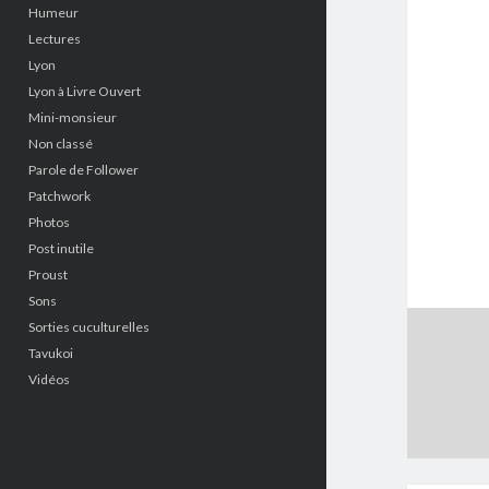
Humeur
Lectures
Lyon
Lyon à Livre Ouvert
Mini-monsieur
Non classé
Parole de Follower
Patchwork
Photos
Post inutile
Proust
Sons
Sorties cuculturelles
Tavukoi
Vidéos