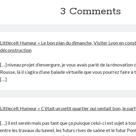
3 Comments
Littlecelt Humeur » Le bon plan du dimanche, Visiter Lyon en const
déconstruction
[…] niveau projet d’envergure, je vous avais parlé de la rénovation 
Rousse, là il s’agira d’une balade virtuelle que vous pourrez faire à t
[…]
Littlecelt Humeur » C’était un petit quartier qui sentait bon, le par
[…] il est serein mais pas tant que ça puisque celui-ci est sujet à 
entre les travaux du tunnel, les futurs rives de saône et le futur Po