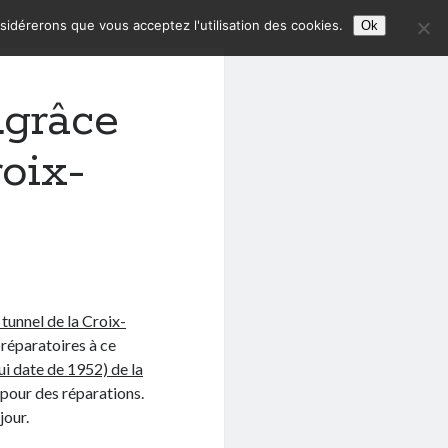
nsidérerons que vous acceptez l'utilisation des cookies.
Ok
…grâce
roix-
 tunnel de la Croix-
 préparatoires à ce
ui date de 1952) de la
 pour des réparations.
jour.