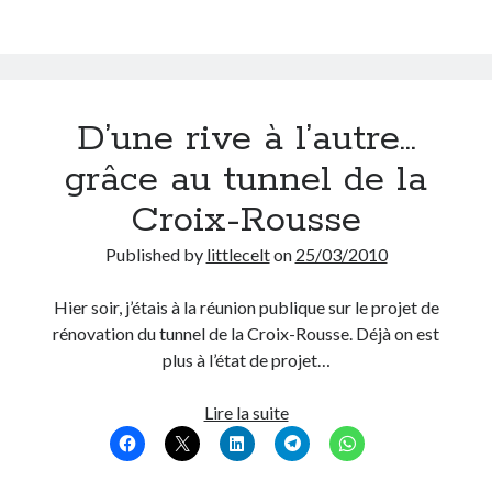
électricité
Post inutile
!
Proust
Sons
Sorties cuculturelles
D’une rive à l’autre…
Tavukoi
Vidéos
grâce au tunnel de la
Croix-Rousse
Published by
littlecelt
on
25/03/2010
Hier soir, j’étais à la réunion publique sur le projet de
rénovation du tunnel de la Croix-Rousse. Déjà on est
plus à l’état de projet…
D’une
Lire la suite
rive
à
l’autre…