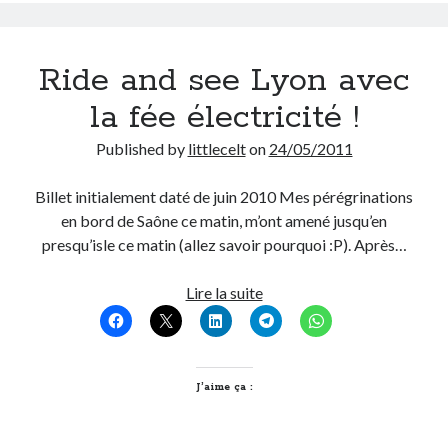
On parle de quoi ?
Ride and see Lyon avec
A Lyon
la fée électricité !
Bon plan du dimanche
Coup de coeur
Published by
littlecelt
on
24/05/2011
Daddy
Engagé
Billet initialement daté de juin 2010 Mes pérégrinations
Geek
en bord de Saône ce matin, m’ont amené jusqu’en
Green
presqu’isle ce matin (allez savoir pourquoi :P). Après…
Humeur
Lectures
Ride
Lire la suite
Lyon
and
Lyon à Livre Ouvert
see
Mini-monsieur
Lyon
Non classé
avec
J’aime ça :
Parole de Follower
la
Patchwork
fée
Photos