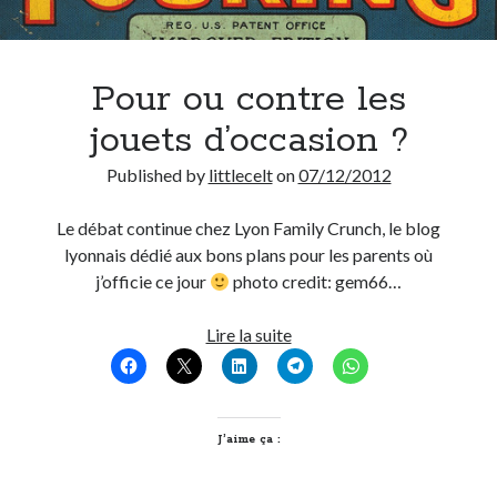
Pour ou contre les
jouets d’occasion ?
Published by
littlecelt
on
07/12/2012
Le débat continue chez Lyon Family Crunch, le blog
lyonnais dédié aux bons plans pour les parents où
j’officie ce jour
photo credit: gem66…
Pour
Lire la suite
ou
contre
les
jouets
J’aime ça :
d’occasion
?