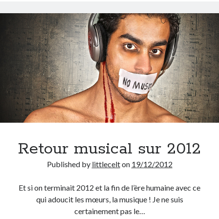
On parle de quoi ?
A Lyon
Bon plan du dimanche
Coup de coeur
Daddy
Engagé
Geek
Green
Humeur
Lectures
Retour musical sur 2012
Lyon
Lyon à Livre Ouvert
Published by
littlecelt
on
19/12/2012
Mini-monsieur
Non classé
Et si on terminait 2012 et la fin de l’ère humaine avec ce
Parole de Follower
qui adoucit les mœurs, la musique ! Je ne suis
Patchwork
certainement pas le…
Photos