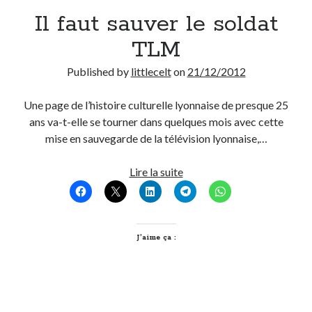
Il faut sauver le soldat
Derniers Commentaires
TLM
Entretien ménager
dans
T’as vu quoi ? #52
Published by
littlecelt
on
21/12/2012
JF
dans
C’était pas mieux avant… à Lyon
littlecelt
dans
Comment j’ai opéré ma vélorution toute personnelle
Une page de l’histoire culturelle lyonnaise de presque 25
Anthony
dans
Comment j’ai opéré ma vélorution toute personnelle
ans va-t-elle se tourner dans quelques mois avec cette
Renaud Ducher
dans
Comment j’ai opéré ma vélorution toute
mise en sauvegarde de la télévision lyonnaise,…
personnelle
Il
Lire la suite
faut
Commentaires récents
sauver
Entretien ménager
dans
T’as vu quoi ? #52
le
JF
dans
C’était pas mieux avant… à Lyon
soldat
J’aime ça :
littlecelt
dans
Comment j’ai opéré ma vélorution toute personnelle
TLM
Anthony
dans
Comment j’ai opéré ma vélorution toute personnelle
Renaud Ducher
dans
Comment j’ai opéré ma vélorution toute
personnelle