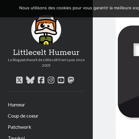
Nous utilisons des cookies pour vous garantir la meilleure exp
Littlecelt Humeur
Le blog patchwork de Littlecelt from Lyon since
2005
twitter
bluesky
facebook
instagram
youtube
mastodon
Humeur
Coup de coeur
Patchwork
Tavukoi