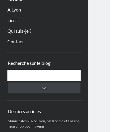
A Lyon
Liens
Qui suis-je ?
Contact
Sidebar
Recherche sur le blog
Search
Derniers articles
Municipales 2026 : Lyon, Métropole et Caluire,
mon choix pour l’avenir