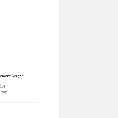
ement Berges
014
Lyon"