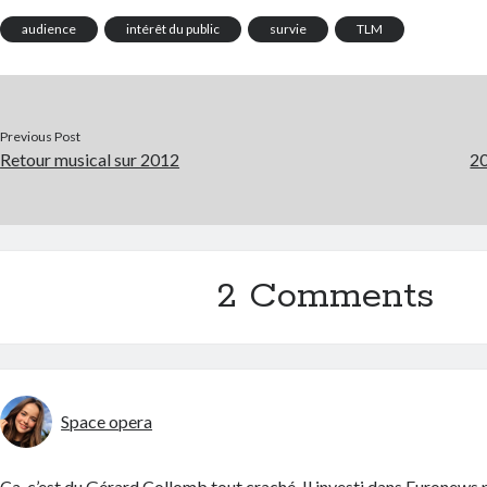
audience
intérêt du public
survie
TLM
Previous Post
Retour musical sur 2012
20
2 Comments
Space opera
Ça, c’est du Gérard Collomb tout craché. Il investi dans Euronews 