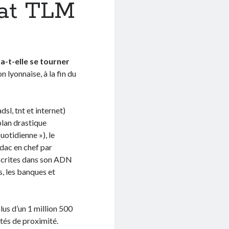
dat TLM
a-t-elle se tourner
 lyonnaise, à la fin du
sl, tnt et internet)
 plan drastique
uotidienne »), le
dac en chef par
nscrites dans son ADN
s, les banques et
lus d’un 1 million 500
tés de proximité.