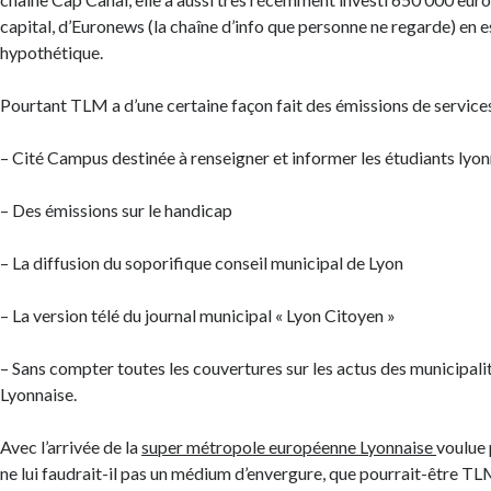
capital, d’Euronews (la chaîne d’info que personne ne regarde) en e
hypothétique.
Pourtant TLM a d’une certaine façon fait des émissions de servic
– Cité Campus destinée à renseigner et informer les étudiants lyon
– Des émissions sur le handicap
– La diffusion du soporifique conseil municipal de Lyon
– La version télé du journal municipal « Lyon Citoyen »
– Sans compter toutes les couvertures sur les actus des municipali
Lyonnaise.
Avec l’arrivée de la
super métropole européenne Lyonnaise
voulue 
ne lui faudrait-il pas un médium d’envergure, que pourrait-être TL