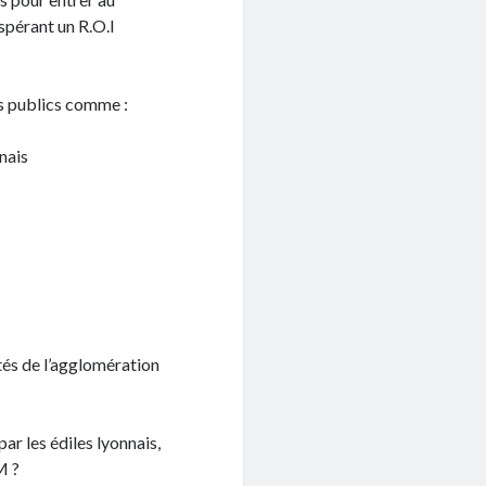
spérant un R.O.I
es publics comme :
nais
tés de l’agglomération
par les édiles lyonnais,
M ?