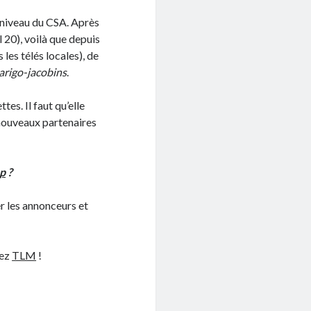
u niveau du CSA. Après
 20), voilà que depuis
les télés locales), de
arigo-jacobins
.
tes. Il faut qu’elle
e nouveaux partenaires
p
?
er les annonceurs et
dez
TLM
!