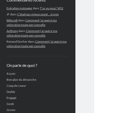
Entretien ménager
dans
T’as vu quoi ? #52
JF
dans
C’était pas mieux avant… à Lyon
littlecelt
dans
Comment j’ai opéré ma
vélorution toute personnelle
Anthony
dans
Comment j’ai opéré ma
vélorution toute personnelle
Renaud Ducher
dans
Comment j’ai opéré ma
vélorution toute personnelle
On parle de quoi ?
A Lyon
Bon plan du dimanche
Coup de coeur
Daddy
Engagé
Geek
Green