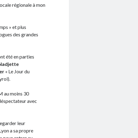
 bocale régionale à mon
mps » et plus
ologues des grandes
t été en parties
Nadjette
er
« Le Jour du
rol).
LM au moins 30
léspectateur avec
regarder leur
 Lyon a sa propre
s pour entrer au