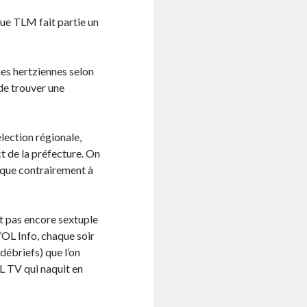
que TLM fait partie un
înes hertziennes selon
 de trouver une
élection régionale,
ct de la préfecture. On
tique contrairement à
it pas encore sextuple
’OL Info, chaque soir
 débriefs) que l’on
L TV qui naquit en