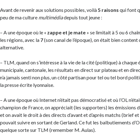
Avant de revenir aux solutions possibles, voilà
5 raisons
qui font 
peu de ma culture
multimédia
depuis tout jeune :
– A une époque où le «
zappe et je mate
» se limitait à 5 ou 6 cha
les régions, avec la
7
(son canal de l’époque), on était bien content
alternative.
– TLM, quand on s’intéresse à la vie de la cité (politique) à chaque 
municipale, cantonale, les résultats en direct sur plateau et en dire
n’a jamais senti non plus, un côté partisan pour tel ou tel bord poli
la presse écrite lyonnaise.
– A une époque où Internet n’était pas démocratisé et où l’OL n’éta
champion de France, on appréciait (les supporters) les émissions d
et on avait le droit à des directs d’avant et d’après matchs (brief et
pouvait suivre en sortant de Gerland. Ce fut les balbutiements d’O
quelque sorte sur TLM (remember M. Aulas).