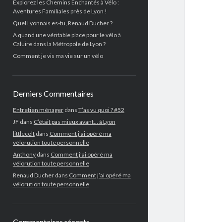
Explorez les Chemins Enchantés à Vélo :
Aventures Familiales près de Lyon !
Quel Lyonnais es-tu, Renaud Ducher ?
A quand une véritable place pour le vélo à
Caluire dans la Métropole de Lyon ?
Comment je vis ma vie sur un vélo
Derniers Commentaires
Entretien ménager
dans
T’as vu quoi ? #52
JF
dans
C’était pas mieux avant… à Lyon
littlecelt
dans
Comment j’ai opéré ma
vélorution toute personnelle
Anthony
dans
Comment j’ai opéré ma
vélorution toute personnelle
Renaud Ducher
dans
Comment j’ai opéré ma
vélorution toute personnelle
Commentaires récents