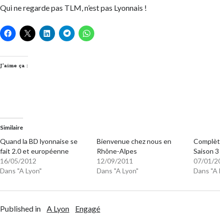
Qui ne regarde pas TLM, n’est pas Lyonnais !
J’aime ça :
Similaire
Quand la BD lyonnaise se
Bienvenue chez nous en
Complèt
fait 2.0 et européenne
Rhône-Alpes
Saison 3
16/05/2012
12/09/2011
07/01/2
Dans "A Lyon"
Dans "A Lyon"
Dans "A 
Published in
A Lyon
Engagé