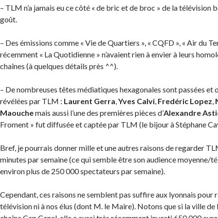
– TLM n’a jamais eu ce côté « de bric et de broc » de la télévision
goût.
– Des émissions comme « Vie de Quartiers », « CQFD », « Air du Te
récemment « La Quotidienne » n’avaient rien à envier à leurs hom
chaînes (à quelques détails près ^^).
– De nombreuses têtes médiatiques hexagonales sont passées et on
révélées par TLM :
Laurent Gerra
,
Yves Calvi
,
Fredéric Lopez
,
Maouche
mais aussi l’une des premières pièces d’
Alexandre Asti
Froment » fut diffusée et captée par TLM (le bijour à Stéphane Cay
Bref, je pourrais donner mille et une autres raisons de regarder T
minutes par semaine (ce qui semble être son audience moyenne/té
environ plus de 250 000 spectateurs par semaine).
Cependant, ces raisons ne semblent pas suffire aux lyonnais pour 
télévision ni à nos élus (dont M. le Maire). Notons que si la ville de
chaîne Cap Canal, elle a aussi très récemment investi 650 000 euro