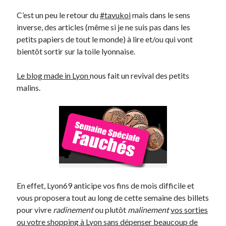
C’est un peu le retour du
#tavukoi
mais dans le sens
inverse, des articles (même si je ne suis pas dans les
Derniers Commentaires
petits papiers de tout le monde) à lire et/ou qui vont
Entretien ménager
dans
T’as vu quoi ? #52
bientôt sortir sur la toile lyonnaise.
JF
dans
C’était pas mieux avant… à Lyon
littlecelt
dans
Comment j’ai opéré ma vélorution toute personnelle
Le blog made in Lyon
nous fait un revival des petits
Anthony
dans
Comment j’ai opéré ma vélorution toute personnelle
malins.
Renaud Ducher
dans
Comment j’ai opéré ma vélorution toute
personnelle
Commentaires récents
Entretien ménager
dans
T’as vu quoi ? #52
JF
dans
C’était pas mieux avant… à Lyon
littlecelt
dans
Comment j’ai opéré ma vélorution toute personnelle
En effet, Lyon69 anticipe vos fins de mois difficile et
Anthony
dans
Comment j’ai opéré ma vélorution toute personnelle
vous proposera tout au long de cette semaine des billets
Renaud Ducher
dans
Comment j’ai opéré ma vélorution toute
pour vivre
radinement
ou plutôt
malinement
vos sorties
personnelle
ou votre shopping à Lyon sans dépenser beaucoup de