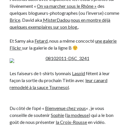
l’évènement «
On va marcher sous le Rhône »
des
Post inutile
quelques blogueurs-photographes (ou l’inverse) comme
Proust
Brice
. David aka
MisterDadou
nous en montre déjà
Sons
quelques exemplaires sur son blog.
.
Sorties cuculturelles
Tavukoi
Et Samy aka
Fetard
, nous a même concocté
une galerie
Vidéos
Flickr
sur la galerie de la ligne B
Les faiseurs de t-shirts lyonnais
Laspid
fêtent à leur
façon la sortie du prochain Tintin avec
leur canard
remodelé à la sauce Tournesol
.
Du côté de l’opé «
Bienvenue chez vous
« , je vous
conseille de soutenir
Sophie
(
la modeuse
) qui a le bon
goût de nous présenter
la Croix-Rousse
en vidéo.