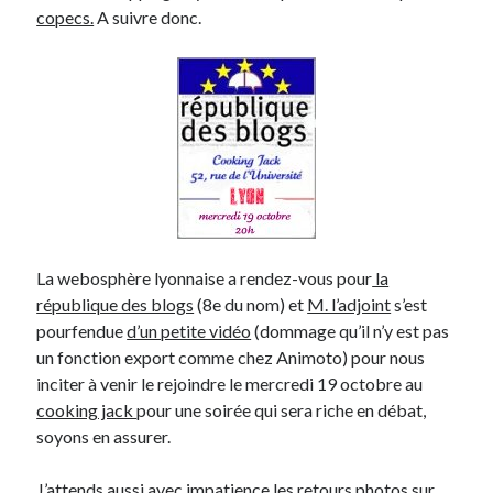
copecs.
A suivre donc.
On parle de quoi ?
A Lyon
Bon plan du dimanche
Coup de coeur
Daddy
Engagé
Geek
Green
La webosphère lyonnaise a rendez-vous pour
la
Humeur
république des blogs
(8e du nom) et
M. l’adjoint
s’est
Lectures
pourfendue
d’un petite vidéo
(dommage qu’il n’y est pas
Lyon
un fonction export comme chez Animoto) pour nous
Lyon à Livre Ouvert
inciter à venir le rejoindre le mercredi 19 octobre au
Mini-monsieur
cooking jack
pour une soirée qui sera riche en débat,
Non classé
soyons en assurer.
Parole de Follower
Patchwork
J’attends aussi avec impatience les retours photos sur
Photos