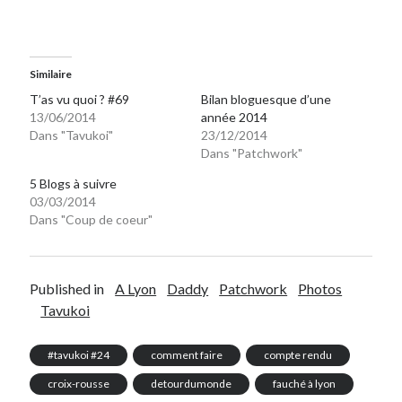
Similaire
T’as vu quoi ? #69
Bilan bloguesque d’une
13/06/2014
année 2014
Dans "Tavukoi"
23/12/2014
Dans "Patchwork"
5 Blogs à suivre
03/03/2014
Dans "Coup de coeur"
Published in
A Lyon
Daddy
Patchwork
Photos
Tavukoi
#tavukoi #24
comment faire
compte rendu
croix-rousse
detourdumonde
fauché à lyon