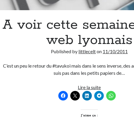
A voir cette semaine
web lyonnais
Published by
littlecelt
on
11/10/2011
C’est un peu le retour du #tavukoi mais dans le sens inverse, des a
suis pas dans les petits papiers de…
A
Lire la suite
voir
cette
semaine
sur
J’aime ça :
le
web