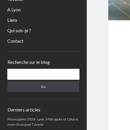
A Lyon
Liens
Qui suis-je ?
Contact
Sidebar
Recherche sur le blog
Search
Derniers articles
Municipales 2026 : Lyon, Métropole et Caluire,
mon choix pour l’avenir