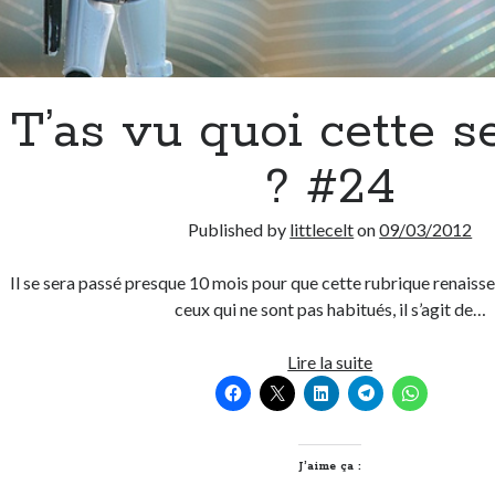
T’as vu quoi cette 
? #24
Published by
littlecelt
on
09/03/2012
Il se sera passé presque 10 mois pour que cette rubrique renaisse
ceux qui ne sont pas habitués, il s’agit de…
T’as
Lire la suite
vu
quoi
cette
semaine
J’aime ça :
?