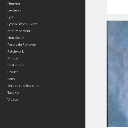
Humeur
Lectures
Lyon
Lyon à Livre Ouvert
Mini-monsieur
Non classé
Parole de Follower
Patchwork
Photos
Post inutile
Proust
Sons
Sorties cuculturelles
Tavukoi
Vidéos