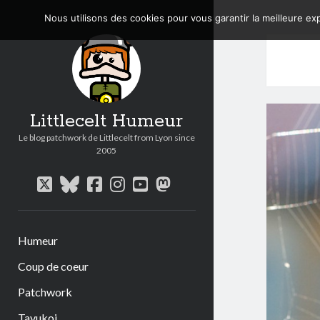
Nous utilisons des cookies pour vous garantir la meilleure exp
Littlecelt Humeur
Le blog patchwork de Littlecelt from Lyon since
2005
twitter
bluesky
facebook
instagram
youtube
mastodon
Humeur
Coup de coeur
Patchwork
Tavukoi