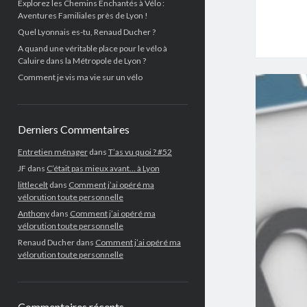
Explorez les Chemins Enchantés à Vélo :
Aventures Familiales près de Lyon !
Quel Lyonnais es-tu, Renaud Ducher ?
A quand une véritable place pour le vélo à
Caluire dans la Métropole de Lyon ?
Comment je vis ma vie sur un vélo
Derniers Commentaires
Entretien ménager
dans
T’as vu quoi ? #52
JF
dans
C’était pas mieux avant… à Lyon
littlecelt
dans
Comment j’ai opéré ma
vélorution toute personnelle
Anthony
dans
Comment j’ai opéré ma
vélorution toute personnelle
Renaud Ducher
dans
Comment j’ai opéré ma
vélorution toute personnelle
Commentaires récents