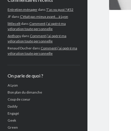
Entretien ménager
dans
T’as vu quoi ? #52
JF
dans
C’était pas mieux avant… à Lyon
littlecelt
dans
Comment j’ai opéré ma
vélorution toute personnelle
Anthony
dans
Comment j’ai opéré ma
vélorution toute personnelle
Renaud Ducher
dans
Comment j’ai opéré ma
vélorution toute personnelle
On parle de quoi ?
A Lyon
Bon plan du dimanche
Coup de coeur
Daddy
Engagé
Geek
Green