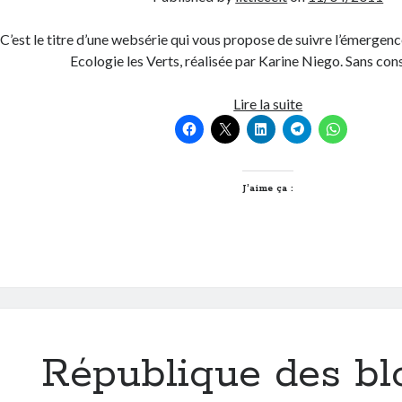
C’est le titre d’une websérie qui vous propose de suivre l’émergenc
Ecologie les Verts, réalisée par Karine Niego. Sans con
Les
Lire la suite
yeux
dans
les
verts
J’aime ça :
République des bl