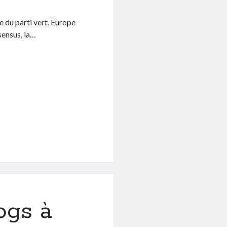
e du parti vert, Europe
sensus, la…
ogs à