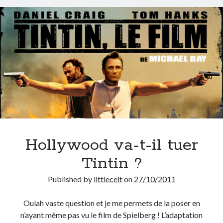
On parle de quoi ?
A Lyon
Bon plan du dimanche
Coup de coeur
Daddy
Engagé
Geek
Green
Humeur
Lectures
Hollywood va-t-il tuer
Lyon
Tintin ?
Lyon à Livre Ouvert
Mini-monsieur
Published by
littlecelt
on
27/10/2011
Non classé
Parole de Follower
Oulah vaste question et je me permets de la poser en
Patchwork
n’ayant même pas vu le film de Spielberg ! L’adaptation
Photos