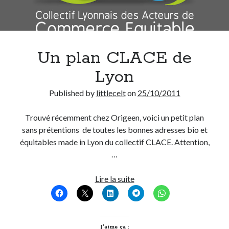
Un plan CLACE de
Lyon
Published by
littlecelt
on
25/10/2011
Trouvé récemment chez Origeen, voici un petit plan
sans prétentions de toutes les bonnes adresses bio et
équitables made in Lyon du collectif CLACE. Attention,
…
Un
Lire la suite
plan
CLACE
de
Lyon
J’aime ça :