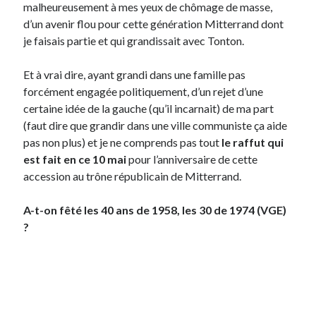
malheureusement à mes yeux de chômage de masse,
Post inutile
d’un avenir flou pour cette génération Mitterrand dont
Proust
je faisais partie et qui grandissait avec Tonton.
Sons
Sorties cuculturelles
Et à vrai dire, ayant grandi dans une famille pas
Tavukoi
forcément engagée politiquement, d’un rejet d’une
Vidéos
certaine idée de la gauche (qu’il incarnait) de ma part
(faut dire que grandir dans une ville communiste ça aide
pas non plus) et je ne comprends pas tout
le raffut qui
est fait en ce 10 mai
pour l’anniversaire de cette
accession au trône républicain de Mitterrand.
A-t-on fêté les 40 ans de 1958, les 30 de 1974 (VGE)
?