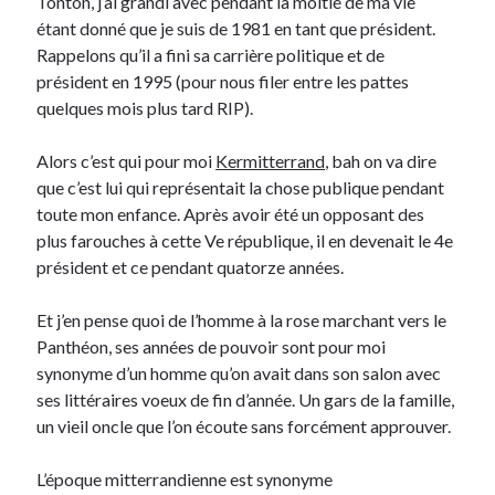
Tonton, j’ai grandi avec pendant la moitié de ma vie
étant donné que je suis de 1981 en tant que président.
Rappelons qu’il a fini sa carrière politique et de
On parle de quoi ?
président en 1995 (pour nous filer entre les pattes
A Lyon
quelques mois plus tard RIP).
Bon plan du dimanche
Coup de coeur
Alors c’est qui pour moi
Kermitterrand
, bah on va dire
Daddy
que c’est lui qui représentait la chose publique pendant
Engagé
toute mon enfance. Après avoir été un opposant des
Geek
plus farouches à cette Ve république, il en devenait le 4e
Green
président et ce pendant quatorze années.
Humeur
Lectures
Et j’en pense quoi de l’homme à la rose marchant vers le
Lyon
Panthéon, ses années de pouvoir sont pour moi
Lyon à Livre Ouvert
synonyme d’un homme qu’on avait dans son salon avec
Mini-monsieur
ses littéraires voeux de fin d’année. Un gars de la famille,
Non classé
un vieil oncle que l’on écoute sans forcément approuver.
Parole de Follower
Patchwork
L’époque mitterrandienne est synonyme
Photos