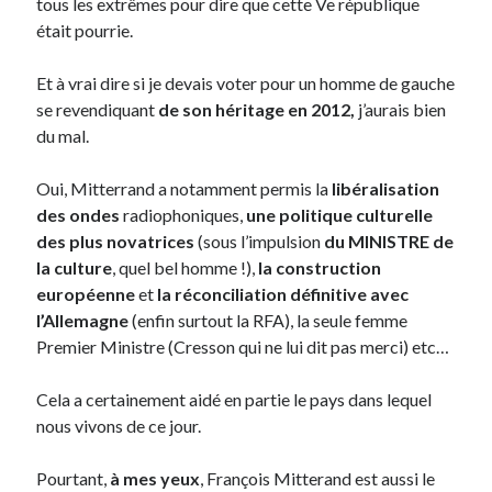
tous les extrêmes pour dire que cette Ve république
était pourrie.
Et à vrai dire si je devais voter pour un homme de gauche
se revendiquant
de son héritage en 2012,
j’aurais bien
du mal.
Oui, Mitterrand a notamment permis la
libéralisation
des ondes
radiophoniques,
une politique culturelle
des plus novatrices
(sous l’impulsion
du MINISTRE de
la culture
, quel bel homme !),
la construction
européenne
et
la réconciliation définitive avec
l’Allemagne
(enfin surtout la RFA), la seule femme
Premier Ministre (Cresson qui ne lui dit pas merci) etc…
Cela a certainement aidé en partie le pays dans lequel
nous vivons de ce jour.
Pourtant,
à mes yeux
, François Mitterand est aussi le