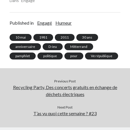
Dans "Engagé"
Published in
Engagé
Humeur
10 mai
1981
2011
30 ans
anniversaire
D-ieu
Mitterrand
pamphlet
politique
pour
Ve république
Previous Post
Recycling Party, Des concerts gratuits en échange de
déchets électriques
Next Post
T’as vu quoi cette semaine ? #23