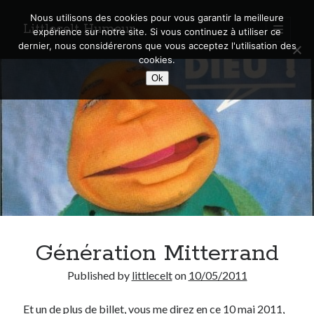
Nous utilisons des cookies pour vous garantir la meilleure
Littlecelt Humeur
open
expérience sur notre site. Si vous continuez à utiliser ce
primary
Sidebar
dernier, nous considérerons que vous acceptez l'utilisation des
menu
cookies.
Recherche sur le blog
Ok
Search
Derniers articles
Municipales 2026 : Lyon, Métropole et Caluire, mon choix pour l’avenir
Explorez les Chemins Enchantés à Vélo : Aventures Familiales près de
Lyon !
Génération Mitterrand
Quel Lyonnais es-tu, Renaud Ducher ?
A quand une véritable place pour le vélo à Caluire dans la Métropole de
Published by
littlecelt
on
10/05/2011
Lyon ?
Comment je vis ma vie sur un vélo
Et un de plus de billet, vous me direz en ce 10 mai 2011,