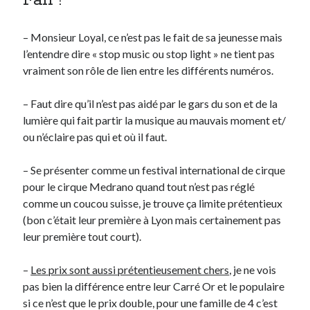
Fail !
On parle de quoi ?
– Monsieur Loyal, ce n’est pas le fait de sa jeunesse mais
l’entendre dire « stop music ou stop light » ne tient pas
A Lyon
vraiment son rôle de lien entre les différents numéros.
Bon plan du dimanche
Coup de coeur
– Faut dire qu’il n’est pas aidé par le gars du son et de la
Daddy
lumière qui fait partir la musique au mauvais moment et/
Engagé
ou n’éclaire pas qui et où il faut.
Geek
Green
– Se présenter comme un festival international de cirque
Humeur
pour le cirque Medrano quand tout n’est pas réglé
Lectures
comme un coucou suisse, je trouve ça limite prétentieux
Lyon
(bon c’était leur première à Lyon mais certainement pas
Lyon à Livre Ouvert
leur première tout court).
Mini-monsieur
Non classé
–
Les prix sont aussi prétentieusement chers
, je ne vois
Parole de Follower
pas bien la différence entre leur Carré Or et le populaire
Patchwork
si ce n’est que le prix double, pour une famille de 4 c’est
Photos