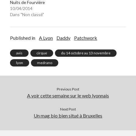
Nuits de Fourvière
10/04/2014
Dans "Non classé"
Published in
A Lyon
Daddy
Patchwork
avis
cirque
du 14 octobre au 13 novembre
lyon
medrano
Previous Post
A voir cette semaine sur le web lyonnais
Next Post
Un mag bio bien situé à Bruxelles