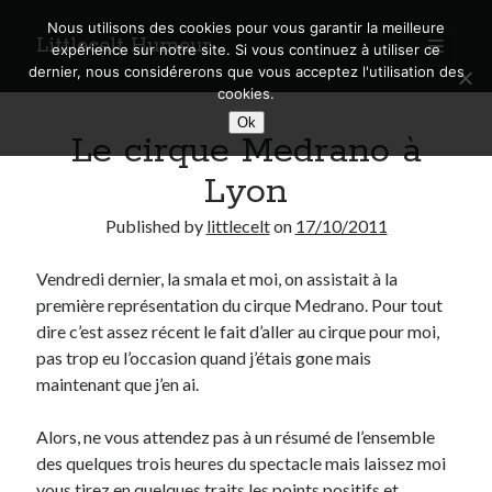
Nous utilisons des cookies pour vous garantir la meilleure
Littlecelt Humeur
open
expérience sur notre site. Si vous continuez à utiliser ce
primary
Sidebar
dernier, nous considérerons que vous acceptez l'utilisation des
menu
cookies.
Recherche sur le blog
Ok
Le cirque Medrano à
Search
Lyon
Published by
littlecelt
on
17/10/2011
Vendredi dernier, la smala et moi, on assistait à la
Derniers articles
première représentation du cirque Medrano. Pour tout
Municipales 2026 : Lyon, Métropole et Caluire, mon choix pour l’avenir
dire c’est assez récent le fait d’aller au cirque pour moi,
Explorez les Chemins Enchantés à Vélo : Aventures Familiales près de
pas trop eu l’occasion quand j’étais gone mais
Lyon !
maintenant que j’en ai.
Quel Lyonnais es-tu, Renaud Ducher ?
A quand une véritable place pour le vélo à Caluire dans la Métropole de
Alors, ne vous attendez pas à un résumé de l’ensemble
Lyon ?
des quelques trois heures du spectacle mais laissez moi
Comment je vis ma vie sur un vélo
vous tirez en quelques traits les points positifs et