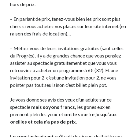
hors de prix.
Post inutile
Proust
– En parlant de prix, tenez-vous bien les prix sont plus
Sons
chers si vous achetez vos places sur leur site internet (en
Sorties cuculturelles
raison des frais de location)…
Tavukoi
Vidéos
– Méfiez vous de leurs invitations gratuites (sauf celles
du Progrès), il y a de grandes chance que vous pensiez
assister au spectacle gratuitement et que vous vous
retrouviez à acheter un programme à 6€ (X2). Et une
invitation pour 2, c’est une invitation pour 2, ne vous
pointer pas tout seul sinon c’est billet plein pot.
Je vous donne ses avis des yeux d’un adulte sur ce
spectacle
mais soyons francs,
les gones eux en
prennent plein les yeux et
ont le sourire jusqu’aux
oreilles et cela n’a pas de prix
.
Le spectacle vivant
qu’il soit de cirque, de théâtre ou