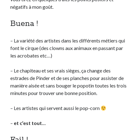
négatifs à mon goût.
Derniers Commentaires
Buena !
Entretien ménager
dans
T’as vu quoi ? #52
JF
dans
C’était pas mieux avant… à Lyon
– La variété des artistes dans les différents métiers qui
littlecelt
dans
Comment j’ai opéré ma vélorution toute personnelle
font le cirque (des clowns aux animaux en passant par
Anthony
dans
Comment j’ai opéré ma vélorution toute personnelle
les acrobates etc…)
Renaud Ducher
dans
Comment j’ai opéré ma vélorution toute
personnelle
– Le chapiteau et ses vrais sièges, ça change des
estrades de Pinder et de ses planches pour assister de
manière aisée et sans bouger le popotin toutes les trois
Commentaires récents
minutes pour trouver une bonne position.
Entretien ménager
dans
T’as vu quoi ? #52
JF
dans
C’était pas mieux avant… à Lyon
– Les artistes qui servent aussi le pop-corn
littlecelt
dans
Comment j’ai opéré ma vélorution toute personnelle
Anthony
dans
Comment j’ai opéré ma vélorution toute personnelle
–
et c’est tout…
Renaud Ducher
dans
Comment j’ai opéré ma vélorution toute
personnelle