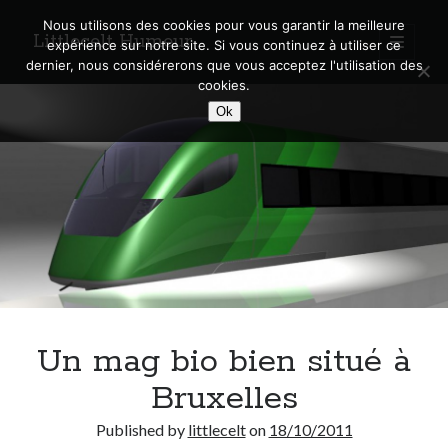
Nous utilisons des cookies pour vous garantir la meilleure
Littlecelt Humeur
open
expérience sur notre site. Si vous continuez à utiliser ce
primary
Sidebar
dernier, nous considérerons que vous acceptez l'utilisation des
menu
cookies.
Recherche sur le blog
Ok
Search
Derniers articles
Municipales 2026 : Lyon, Métropole et Caluire, mon choix pour l’avenir
Explorez les Chemins Enchantés à Vélo : Aventures Familiales près de
Lyon !
Un mag bio bien situé à
Quel Lyonnais es-tu, Renaud Ducher ?
A quand une véritable place pour le vélo à Caluire dans la Métropole de
Bruxelles
Lyon ?
Comment je vis ma vie sur un vélo
Published by
littlecelt
on
18/10/2011