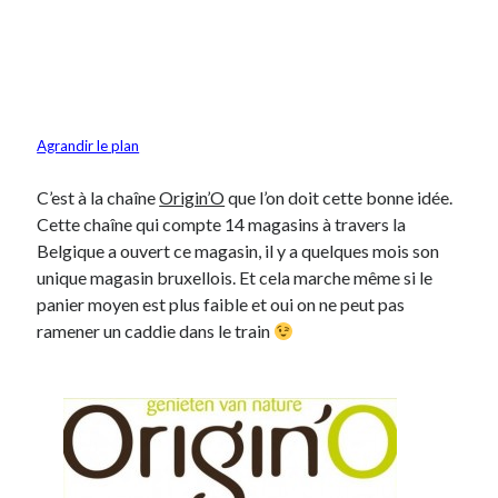
On parle de quoi ?
A Lyon
Bon plan du dimanche
Agrandir le plan
Coup de coeur
Daddy
C’est à la chaîne
Origin’O
que l’on doit cette bonne idée.
Engagé
Cette chaîne qui compte 14 magasins à travers la
Geek
Belgique a ouvert ce magasin, il y a quelques mois son
Green
unique magasin bruxellois. Et cela marche même si le
Humeur
panier moyen est plus faible et oui on ne peut pas
Lectures
ramener un caddie dans le train
Lyon
Lyon à Livre Ouvert
Mini-monsieur
Non classé
Parole de Follower
Patchwork
Photos