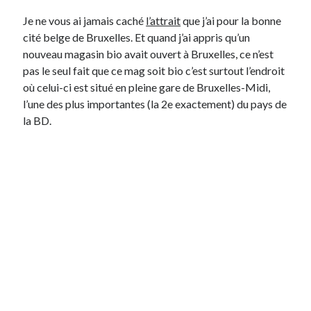
Je ne vous ai jamais caché
l’attrait
que j’ai pour la bonne
cité belge de Bruxelles. Et quand j’ai appris qu’un
Derniers Commentaires
nouveau magasin bio avait ouvert à Bruxelles, ce n’est
Entretien ménager
dans
T’as vu quoi ? #52
pas le seul fait que ce mag soit bio c’est surtout l’endroit
JF
dans
C’était pas mieux avant… à Lyon
où celui-ci est situé en pleine gare de Bruxelles-Midi,
littlecelt
dans
Comment j’ai opéré ma vélorution toute personnelle
l’une des plus importantes (la 2e exactement) du pays de
Anthony
dans
Comment j’ai opéré ma vélorution toute personnelle
la BD.
Renaud Ducher
dans
Comment j’ai opéré ma vélorution toute
personnelle
Commentaires récents
Entretien ménager
dans
T’as vu quoi ? #52
JF
dans
C’était pas mieux avant… à Lyon
littlecelt
dans
Comment j’ai opéré ma vélorution toute personnelle
Anthony
dans
Comment j’ai opéré ma vélorution toute personnelle
Renaud Ducher
dans
Comment j’ai opéré ma vélorution toute
personnelle