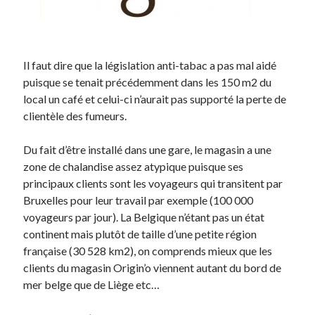
Post inutile
Proust
Sons
Il faut dire que la législation anti-tabac a pas mal aidé
Sorties cuculturelles
puisque se tenait précédemment dans les 150 m2 du
Tavukoi
local un café et celui-ci n’aurait pas supporté la perte de
Vidéos
clientèle des fumeurs.
Du fait d’être installé dans une gare, le magasin a une
zone de chalandise assez atypique puisque ses
principaux clients sont les voyageurs qui transitent par
Bruxelles pour leur travail par exemple (100 000
voyageurs par jour). La Belgique n’étant pas un état
continent mais plutôt de taille d’une petite région
française (30 528 km2), on comprends mieux que les
clients du magasin Origin’o viennent autant du bord de
mer belge que de Liège etc…