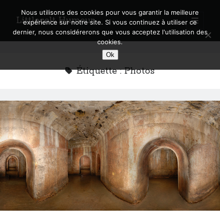
Nous utilisons des cookies pour vous garantir la meilleure
Littlecelt Humeur
open
expérience sur notre site. Si vous continuez à utiliser ce
primary
Sidebar
dernier, nous considérerons que vous acceptez l'utilisation des
menu
cookies.
Recherche sur le blog
Ok
Search
Étiquette :
Photos
Derniers articles
Municipales 2026 : Lyon, Métropole et Caluire, mon choix pour l’avenir
Explorez les Chemins Enchantés à Vélo : Aventures Familiales près de
Lyon !
Quel Lyonnais es-tu, Renaud Ducher ?
A quand une véritable place pour le vélo à Caluire dans la Métropole de
Lyon ?
Comment je vis ma vie sur un vélo