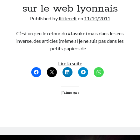
sur le web lyonnais
Post inutile
Proust
Published by
littlecelt
on
11/10/2011
Sons
Sorties cuculturelles
C’est un peu le retour du #tavukoi mais dans le sens
Tavukoi
inverse, des articles (même si je ne suis pas dans les
Vidéos
petits papiers de…
A
Lire la suite
voir
cette
semaine
sur
J’aime ça :
le
web
lyonnais