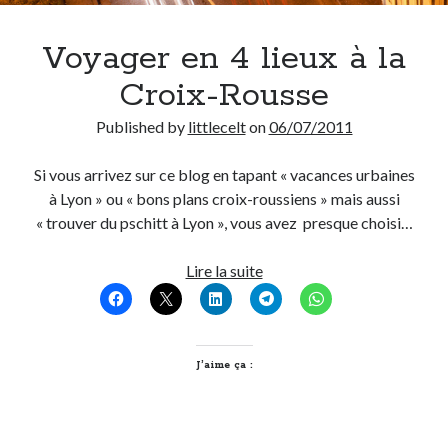
Voyager en 4 lieux à la
Croix-Rousse
Published by
littlecelt
on
06/07/2011
Si vous arrivez sur ce blog en tapant « vacances urbaines
à Lyon » ou « bons plans croix-roussiens » mais aussi
« trouver du pschitt à Lyon », vous avez presque choisi…
Voyager
Lire la suite
en
4
lieux
à
J’aime ça :
la
Croix-
Rousse