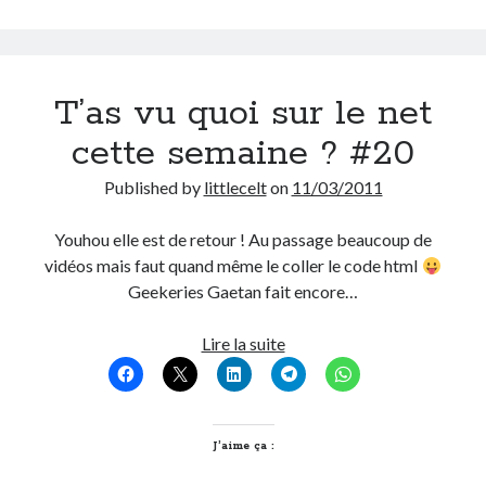
T’as vu quoi sur le net
cette semaine ? #20
Published by
littlecelt
on
11/03/2011
Youhou elle est de retour ! Au passage beaucoup de
vidéos mais faut quand même le coller le code html
Geekeries Gaetan fait encore…
T’as
Lire la suite
vu
quoi
sur
le
J’aime ça :
net