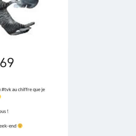
#69
#tvk au chiffre que je
ous !
 week-end