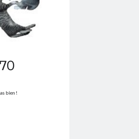
#70
as bien !