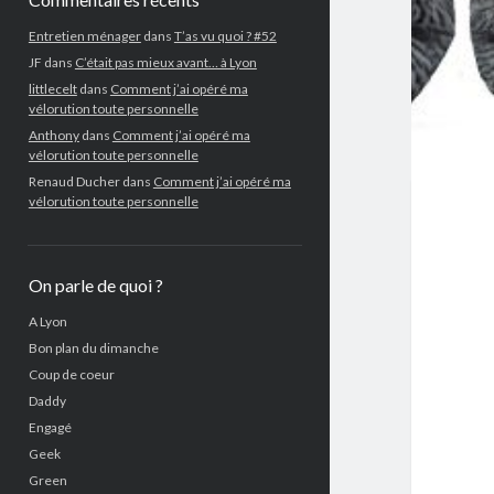
Entretien ménager
dans
T’as vu quoi ? #52
JF
dans
C’était pas mieux avant… à Lyon
littlecelt
dans
Comment j’ai opéré ma
vélorution toute personnelle
Anthony
dans
Comment j’ai opéré ma
vélorution toute personnelle
Renaud Ducher
dans
Comment j’ai opéré ma
vélorution toute personnelle
On parle de quoi ?
A Lyon
Bon plan du dimanche
Coup de coeur
Daddy
Engagé
Geek
Green