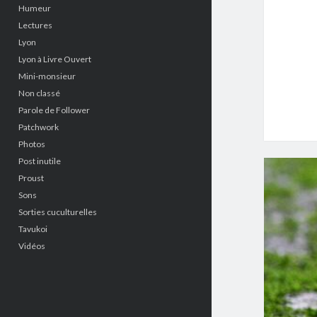
Humeur
Lectures
Lyon
Lyon à Livre Ouvert
Mini-monsieur
Non classé
Parole de Follower
Patchwork
Photos
Post inutile
Proust
Sons
Sorties cuculturelles
Tavukoi
Vidéos