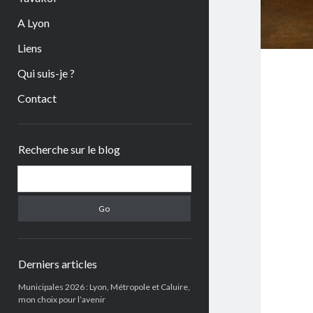
A Lyon
Liens
Qui suis-je ?
Contact
Sidebar
Recherche sur le blog
Search
Derniers articles
Municipales 2026 : Lyon, Métropole et Caluire,
mon choix pour l’avenir