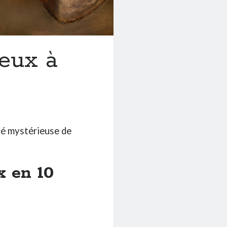
ieux à
uté mystérieuse de
x en 10