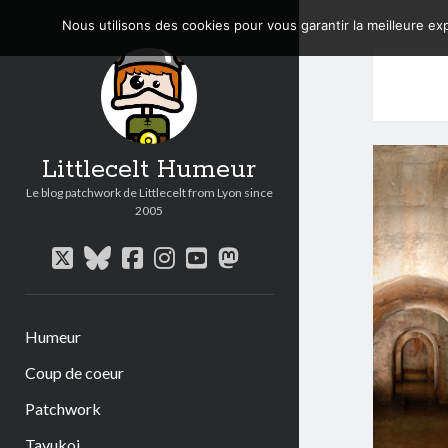
Nous utilisons des cookies pour vous garantir la meilleure exp
Littlecelt Humeur
Le blog patchwork de Littlecelt from Lyon since
2005
twitter
bluesky
facebook
instagram
youtube
mastodon
Humeur
Coup de coeur
Patchwork
Tavukoi