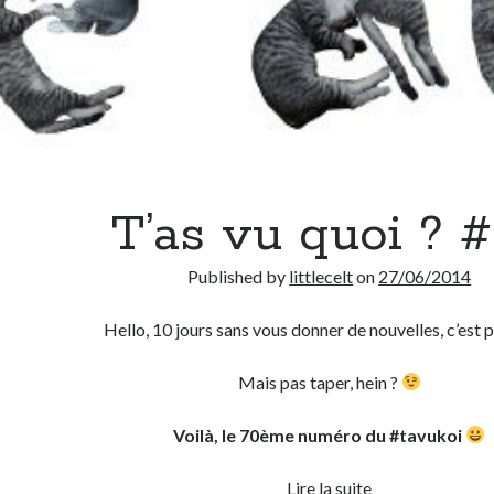
T’as vu quoi ? 
Published by
littlecelt
on
27/06/2014
Hello, 10 jours sans vous donner de nouvelles, c’est p
Mais pas taper, hein ?
Voilà, le 70ème numéro du #tavukoi
T’as
Lire la suite