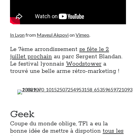
Post inutile
Proust
Sons
Sorties cuculturelles
In Lyon
from
Mayeul Akpovi
on
Vimeo
.
Tavukoi
Vidéos
Le 7ème arrondissement
se fête le 2
juillet prochain
au parc Sergent Blandan.
Le festival lyonnais
Woodstower
a
trouvé une belle arme rétro-marketing !
Geek
Coupe du monde oblige, TF1 a eu la
bonne idée de mettre à dispotion
tous les