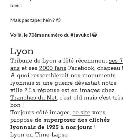
bien !
Derniers Commentaires
Mais pas taper, hein ? 😉
Entretien ménager
dans
T’as vu quoi ? #52
Voilà, le 70ème numéro du #tavukoi 😀
JF
dans
C’était pas mieux avant… à Lyon
littlecelt
dans
Comment j’ai opéré ma vélorution toute personnelle
Lyon
Anthony
dans
Comment j’ai opéré ma vélorution toute personnelle
Renaud Ducher
dans
Comment j’ai opéré ma vélorution toute
Tribune de Lyon a fêté récemment
ses 7
personnelle
ans
et ses
2000 fans
Facebook, chapeau !
A quoi ressemblerait nos monuments
lyonnais si une guerre dévastait notre
Commentaires récents
ville ? La réponse est
en images chez
Entretien ménager
dans
T’as vu quoi ? #52
Tranches du Net
, c’est old mais c’est très
JF
dans
C’était pas mieux avant… à Lyon
bon !
littlecelt
dans
Comment j’ai opéré ma vélorution toute personnelle
Toujours côté images,
ce site
vous
Anthony
dans
Comment j’ai opéré ma vélorution toute personnelle
propose
de superposer des clichés
Renaud Ducher
dans
Comment j’ai opéré ma vélorution toute
lyonnais de 1925 à nos jours
!
personnelle
Lyon en Time-Lapse.