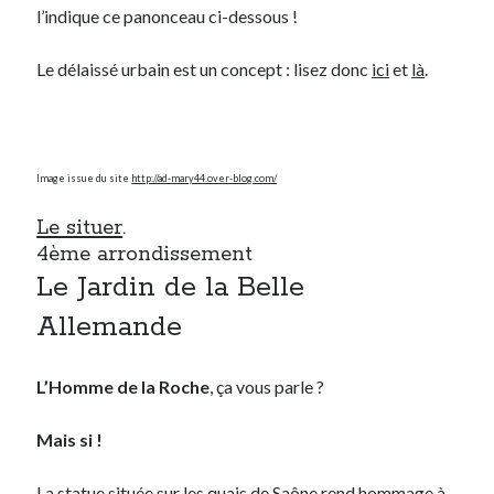
l’indique ce panonceau ci-dessous !
On parle de quoi ?
Le délaissé urbain est un concept : lisez donc
ici
et
là
.
A Lyon
Bon plan du dimanche
Coup de coeur
Daddy
Image issue du site
http://ad-mary44.over-blog.com/
Engagé
Le situer
.
Geek
4ème arrondissement
Green
Le Jardin de la Belle
Humeur
Lectures
Allemande
Lyon
Lyon à Livre Ouvert
L’Homme de la Roche
, ça vous parle ?
Mini-monsieur
Non classé
Mais si !
Parole de Follower
Patchwork
La statue située sur les quais de Saône rend hommage à
Photos