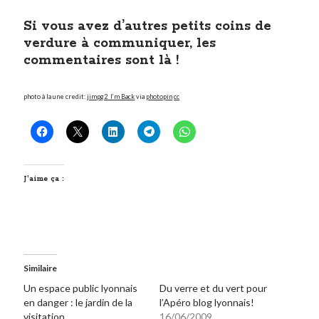
Si vous avez d’autres petits coins de
verdure à communiquer, les
commentaires sont là !
photo à la une credit:
jimpg2_I’m Back
via
photopin
cc
J’aime ça :
Similaire
Un espace public lyonnais
Du verre et du vert pour
en danger : le jardin de la
l’Apéro blog lyonnais!
visitation
16/06/2009