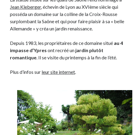
Jean Kleberger
, échevin de Lyon au XVIème siècle qui
Post inutile
posséda un domaine sur la colline de la Croix-Rousse
Proust
surplombant la Saône et qui pour faire plaisir à sa « belle
Sons
Allemande » y créa un jardin renaissance.
Sorties cuculturelles
Tavukoi
Depuis 1983, les propriétaires de ce domaine situé
au 4
Vidéos
impasse d’Ypres
ont recréé un
jardin plutôt
romantique
. Il se visite du printemps à la fin de l’été.
Plus d’infos sur
leur site internet
.