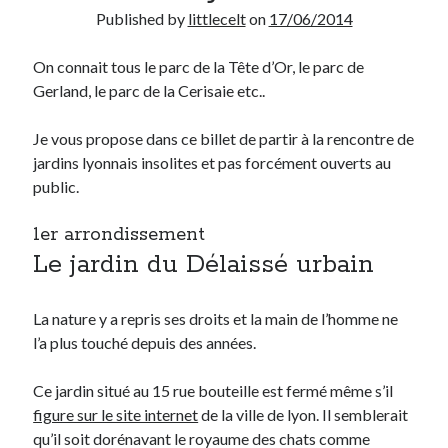
Published by
littlecelt
on
17/06/2014
Derniers Commentaires
On connait tous le parc de la Tête d’Or, le parc de
Entretien ménager
dans
T’as vu quoi ? #52
Gerland, le parc de la Cerisaie etc..
JF
dans
C’était pas mieux avant… à Lyon
littlecelt
dans
Comment j’ai opéré ma vélorution toute personnelle
Je vous propose dans ce billet de partir à la rencontre de
Anthony
dans
Comment j’ai opéré ma vélorution toute personnelle
jardins lyonnais insolites et pas forcément ouverts au
Renaud Ducher
dans
Comment j’ai opéré ma vélorution toute
public.
personnelle
1er arrondissement
Le jardin du Délaissé urbain
Commentaires récents
Entretien ménager
dans
T’as vu quoi ? #52
La nature y a repris ses droits et la main de l’homme ne
JF
dans
C’était pas mieux avant… à Lyon
l’a plus touché depuis des années.
littlecelt
dans
Comment j’ai opéré ma vélorution toute personnelle
Anthony
dans
Comment j’ai opéré ma vélorution toute personnelle
Ce jardin situé au 15 rue bouteille est fermé même s’il
Renaud Ducher
dans
Comment j’ai opéré ma vélorution toute
figure sur le site internet
de la ville de lyon. Il semblerait
personnelle
qu’il soit dorénavant le royaume des chats comme