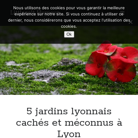
Nous utilisons des cookies pour vous garantir la meilleure
Littlecelt Humeur
open
expérience sur notre site. Si vous continuez à utiliser ce
primary
Sidebar
dernier, nous considérerons que vous acceptez l'utilisation des
menu
cookies.
Recherche sur le blog
Ok
Search
Derniers articles
Municipales 2026 : Lyon, Métropole et Caluire, mon choix pour l’avenir
Explorez les Chemins Enchantés à Vélo : Aventures Familiales près de
Lyon !
5 jardins lyonnais
Quel Lyonnais es-tu, Renaud Ducher ?
A quand une véritable place pour le vélo à Caluire dans la Métropole de
cachés et méconnus à
Lyon ?
Lyon
Comment je vis ma vie sur un vélo