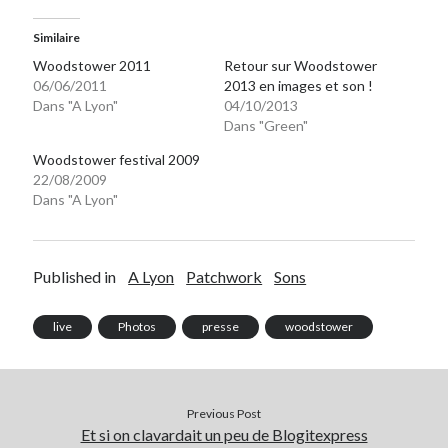
Similaire
On parle de quoi ?
Woodstower 2011
Retour sur Woodstower
06/06/2011
2013 en images et son !
A Lyon
Dans "A Lyon"
04/10/2013
Bon plan du dimanche
Dans "Green"
Coup de coeur
Daddy
Woodstower festival 2009
22/08/2009
Engagé
Dans "A Lyon"
Geek
Green
Humeur
Published in
A Lyon
Patchwork
Sons
Lectures
Lyon
Lyon à Livre Ouvert
live
Photos
presse
woodstower
Mini-monsieur
Non classé
Parole de Follower
Previous Post
Patchwork
Et si on clavardait un peu de Blogitexpress
Photos