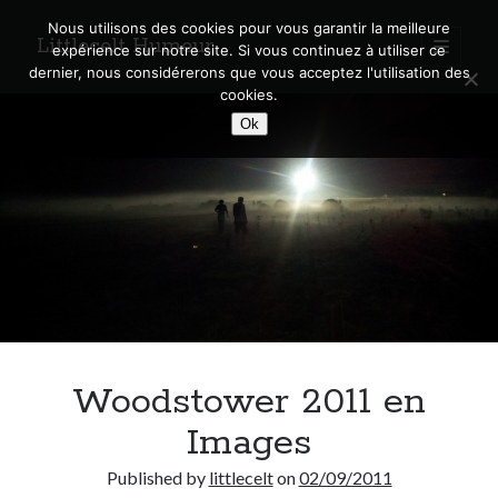
Nous utilisons des cookies pour vous garantir la meilleure
Littlecelt Humeur
open
expérience sur notre site. Si vous continuez à utiliser ce
primary
Sidebar
dernier, nous considérerons que vous acceptez l'utilisation des
menu
cookies.
Recherche sur le blog
Ok
Search
Derniers articles
Municipales 2026 : Lyon, Métropole et Caluire, mon choix pour l’avenir
Explorez les Chemins Enchantés à Vélo : Aventures Familiales près de
Lyon !
Woodstower 2011 en
Quel Lyonnais es-tu, Renaud Ducher ?
A quand une véritable place pour le vélo à Caluire dans la Métropole de
Images
Lyon ?
Comment je vis ma vie sur un vélo
Published by
littlecelt
on
02/09/2011