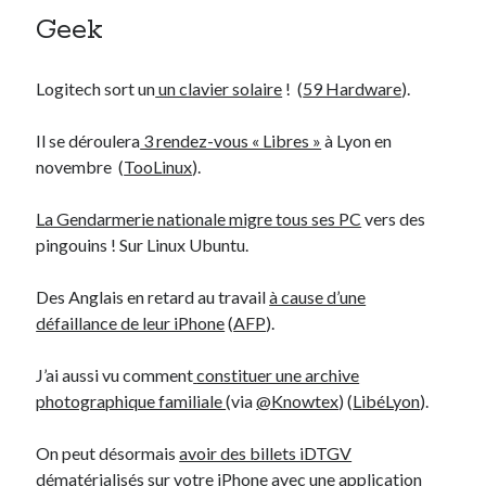
Geek
Derniers Commentaires
Logitech sort un
un clavier solaire
! (
59 Hardware
).
Entretien ménager
dans
T’as vu quoi ? #52
JF
dans
C’était pas mieux avant… à Lyon
Il se déroulera
3 rendez-vous « Libres »
à Lyon en
littlecelt
dans
Comment j’ai opéré ma vélorution toute personnelle
novembre (
TooLinux
).
Anthony
dans
Comment j’ai opéré ma vélorution toute personnelle
Renaud Ducher
dans
Comment j’ai opéré ma vélorution toute
La Gendarmerie nationale migre tous ses PC
vers des
personnelle
pingouins ! Sur Linux Ubuntu.
Des Anglais en retard au travail
à cause d’une
Commentaires récents
défaillance de leur iPhone
(
AFP
).
Entretien ménager
dans
T’as vu quoi ? #52
JF
dans
C’était pas mieux avant… à Lyon
J’ai aussi vu comment
constituer une archive
littlecelt
dans
Comment j’ai opéré ma vélorution toute personnelle
photographique familiale
(via
@Knowtex
) (
LibéLyon
).
Anthony
dans
Comment j’ai opéré ma vélorution toute personnelle
Renaud Ducher
dans
Comment j’ai opéré ma vélorution toute
On peut désormais
avoir des billets iDTGV
personnelle
dématérialisés sur votre iPhone
avec une application