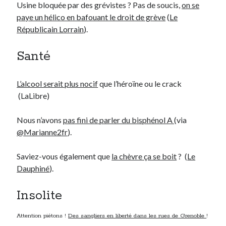
Usine bloquée par des grévistes ? Pas de soucis,
on se
paye un hélico en bafouant le droit de grève
(
Le
Républicain Lorrain
).
Santé
L’alcool serait plus noci
f
que l’héroïne ou le crack
(LaLibre)
Nous n’avons
pas fini de parler du bisphénol A
(via
@Marianne2fr
).
Saviez-vous également que
la chèvre ça se boit
? (
Le
Dauphiné
).
Insolite
Attention piétons !
Des sangliers en liberté dans les rues de Grenoble
!