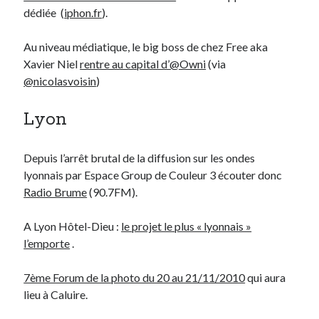
dédiée (
iphon.fr
).
On parle de quoi ?
Au niveau médiatique, le big boss de chez Free aka
A Lyon
Xavier Niel
rentre au capital d’@Owni
(via
Bon plan du dimanche
@nicolasvoisin
)
Coup de coeur
Daddy
Lyon
Engagé
Geek
Depuis l’arrêt brutal de la diffusion sur les ondes
Green
lyonnais par Espace Group de Couleur 3 écouter donc
Humeur
Radio Brume
(90.7FM).
Lectures
Lyon
A Lyon Hôtel-Dieu :
le projet le plus « lyonnais »
Lyon à Livre Ouvert
l’emporte
.
Mini-monsieur
Non classé
7ème Forum de la photo du 20 au 21/11/2010
qui aura
Parole de Follower
lieu à Caluire.
Patchwork
Photos