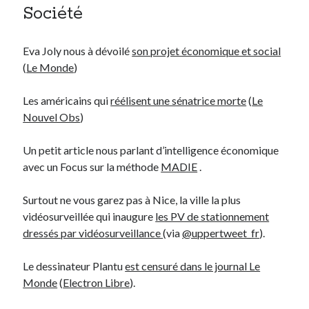
Société
Post inutile
Proust
Sons
Eva Joly nous à dévoilé
son projet économique et social
Sorties cuculturelles
(
Le Monde
)
Tavukoi
Vidéos
Les américains qui
réélisent une sénatrice morte
(
Le
Nouvel Obs
)
Un petit article nous parlant d’intelligence économique
avec un Focus sur la méthode
MADIE
.
Surtout ne vous garez pas à Nice, la ville la plus
vidéosurveillée qui inaugure
les PV de stationnement
dressés par vidéosurveillance
(via
@uppertweet_fr
).
Le dessinateur Plantu
est censuré dans le journal Le
Monde
(
Electron Libre
).