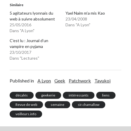
Similaire
5 agitateurs lyonnais du
Yael Naim m’a mis Kao
web à suivre absolument
23/04/2008
25/05/2016
Dans "A Lyon"
Dans "A Lyon"
C’est lu : Journal d’un
vampire en pyjama
23/10/2017
Dans "Lectures"
Published in
A Lyon
Geek
Patchwork
Tavukoi
décalés
geekerie
intéressants
liens
Revue de web
semaine
sir.chamallow
veilleurs.info