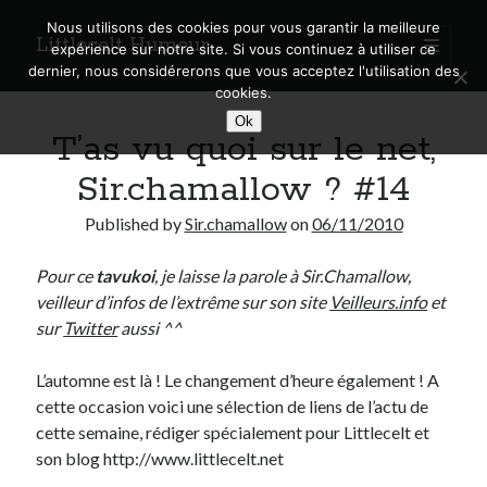
Nous utilisons des cookies pour vous garantir la meilleure
Littlecelt Humeur
open
expérience sur notre site. Si vous continuez à utiliser ce
primary
Sidebar
dernier, nous considérerons que vous acceptez l'utilisation des
menu
cookies.
Recherche sur le blog
Ok
T’as vu quoi sur le net,
Search
Sir.chamallow ? #14
Published by
Sir.chamallow
on
06/11/2010
Pour ce
tavukoi
, je laisse la parole à Sir.Chamallow,
Derniers articles
veilleur d’infos de l’extrême sur son site
Veilleurs.info
et
Municipales 2026 : Lyon, Métropole et Caluire, mon choix pour l’avenir
sur
Twitter
aussi ^^
Explorez les Chemins Enchantés à Vélo : Aventures Familiales près de
Lyon !
L’automne est là ! Le changement d’heure également ! A
Quel Lyonnais es-tu, Renaud Ducher ?
cette occasion voici une sélection de liens de l’actu de
A quand une véritable place pour le vélo à Caluire dans la Métropole de
cette semaine, rédiger spécialement pour Littlecelt et
Lyon ?
son blog http://www.littlecelt.net
Comment je vis ma vie sur un vélo