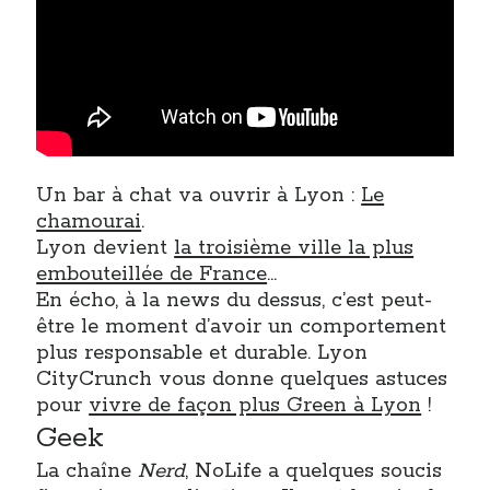
On parle de quoi ?
A Lyon
Bon plan du dimanche
Coup de coeur
Daddy
Un bar à chat va ouvrir à Lyon :
Le
Engagé
chamourai
.
Geek
Lyon devient
la troisième ville la plus
Green
embouteillée de France
…
Humeur
En écho, à la news du dessus, c’est peut-
Lectures
être le moment d’avoir un comportement
Lyon
plus responsable et durable. Lyon
Lyon à Livre Ouvert
CityCrunch vous donne quelques astuces
Mini-monsieur
pour
vivre de façon plus Green à Lyon
!
Non classé
Geek
Parole de Follower
Patchwork
La chaîne
Nerd
, NoLife a quelques soucis
Photos