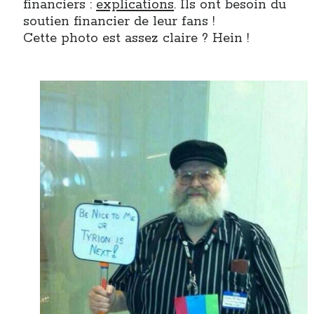
financiers :
explications
. Ils ont besoin du
Post inutile
soutien financier de leur fans !
Proust
Cette photo est assez claire ? Hein !
Sons
Sorties cuculturelles
Tavukoi
Vidéos