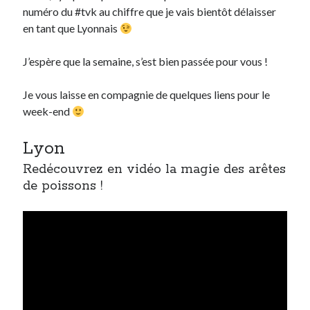
numéro du #tvk au chiffre que je vais bientôt délaisser
en tant que Lyonnais
Derniers Commentaires
J’espère que la semaine, s’est bien passée pour vous !
Entretien ménager
dans
T’as vu quoi ? #52
JF
dans
C’était pas mieux avant… à Lyon
Je vous laisse en compagnie de quelques liens pour le
littlecelt
dans
Comment j’ai opéré ma vélorution toute personnelle
week-end
Anthony
dans
Comment j’ai opéré ma vélorution toute personnelle
Renaud Ducher
dans
Comment j’ai opéré ma vélorution toute
personnelle
Lyon
Redécouvrez en vidéo la magie des arêtes
de poissons !
Commentaires récents
Entretien ménager
dans
T’as vu quoi ? #52
JF
dans
C’était pas mieux avant… à Lyon
littlecelt
dans
Comment j’ai opéré ma vélorution toute personnelle
Anthony
dans
Comment j’ai opéré ma vélorution toute personnelle
Renaud Ducher
dans
Comment j’ai opéré ma vélorution toute
personnelle