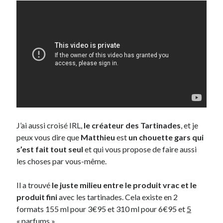
On parle de quoi ?
A Lyon
Bon plan du dimanche
Coup de coeur
Daddy
Engagé
Geek
Green
J’ai aussi croisé IRL,
le créateur des Tartinades
, et je
Humeur
peux vous dire que
Matthieu
est
un chouette gars qui
Lectures
s’est fait tout seul
et qui vous propose de faire aussi
Lyon
les choses par vous-même.
Lyon à Livre Ouvert
Mini-monsieur
Il a trouvé
le juste milieu entre le produit vrac et le
Non classé
produit fini
avec les tartinades. Cela existe en 2
Parole de Follower
formats 155 ml pour 3€95 et 310 ml pour 6€95 et
5
Patchwork
« parfums »
.
Photos