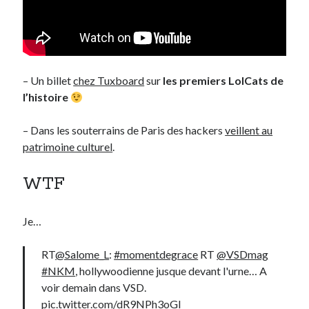
– Un billet
chez Tuxboard
sur
les premiers LolCats de
l’histoire
– Dans les souterrains de Paris des hackers
veillent au
patrimoine culturel
.
WTF
Je…
RT
@Salome_L
:
#momentdegrace
RT
@VSDmag
#NKM
, hollywoodienne jusque devant l'urne… A
voir demain dans VSD.
pic.twitter.com/dR9NPh3oGl