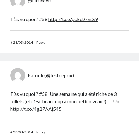
@Littlecelt
T’as vu quoi ? #58
http://t.co/pckd2xvsS9
#
28/03/2014
Reply
Patrick (@testdeprix)
T’as vu quoi ? #58: Une semaine qui a été riche de 3
billets (et c’est beaucoup à mon petit niveau !) : – Un……
http://t.co/4g27AAj545
#
28/03/2014
Reply