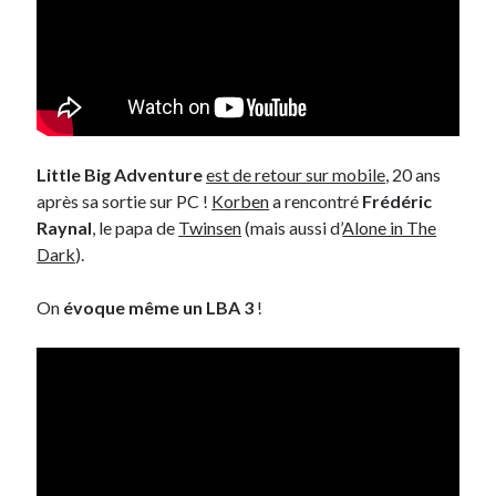
Little Big Adventure
est de retour sur mobile
, 20 ans
après sa sortie sur PC !
Korben
a rencontré
Frédéric
Raynal
, le papa de
Twinsen
(mais aussi d’
Alone in The
Dark
).
On
évoque même un LBA 3
!