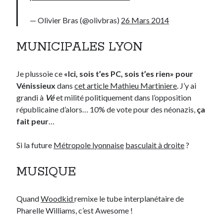
— Olivier Bras (@olivbras)
26 Mars 2014
MUNICIPALES LYON
Je plussoie ce
«Ici, sois t’es PC, sois t’es rien»
pour
Vénissieux
dans
cet article Mathieu Martiniere
. J’y ai
grandi à
Vé
et milité politiquement dans l’opposition
républicaine d’alors… 10% de vote pour des néonazis,
ça
fait peur
…
Si la future
Métropole lyonnaise
basculait à droite
?
MUSIQUE
Quand
Woodkid
remixe le tube interplanétaire de
Pharelle Williams, c’est Awesome !