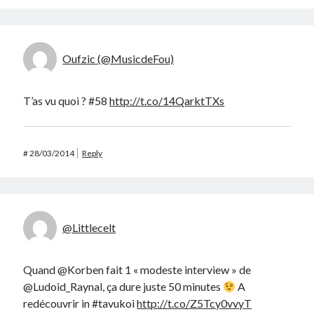
Oufzic (@MusicdeFou)
T’as vu quoi ? #58
http://t.co/14QarktTXs
#
28/03/2014
Reply
@Littlecelt
Quand @Korben fait 1 « modeste interview » de
@Ludoid_Raynal, ça dure juste 50 minutes
A
redécouvrir in #tavukoi
http://t.co/Z5Tcy0vvyT