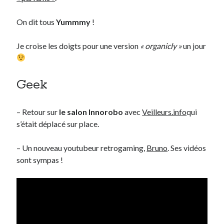
Post inutile
On dit tous
Yummmy
!
Proust
Sons
Je croise les doigts pour une version
« organicly »
un jour
Sorties cuculturelles
Tavukoi
Vidéos
Geek
– Retour sur
le salon Innorobo
avec
Veilleurs.info
qui
s’était déplacé sur place.
– Un nouveau youtubeur retrogaming,
Bruno
. Ses vidéos
sont sympas !