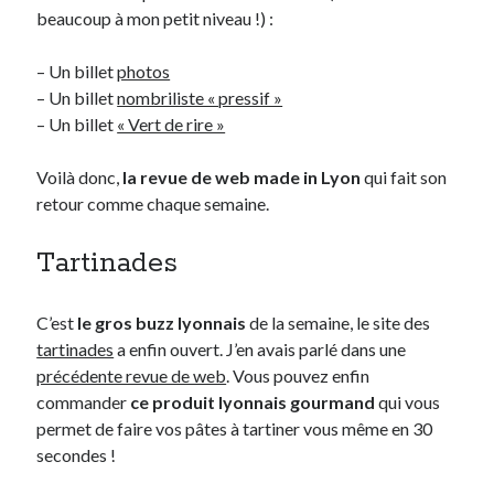
beaucoup à mon petit niveau !) :
Derniers Commentaires
– Un billet
photos
– Un billet
nombriliste « pressif »
Entretien ménager
dans
T’as vu quoi ? #52
– Un billet
« Vert de rire »
JF
dans
C’était pas mieux avant… à Lyon
littlecelt
dans
Comment j’ai opéré ma vélorution toute personnelle
Voilà donc,
la revue de web made in Lyon
qui fait son
Anthony
dans
Comment j’ai opéré ma vélorution toute personnelle
retour comme chaque semaine.
Renaud Ducher
dans
Comment j’ai opéré ma vélorution toute
personnelle
Tartinades
Commentaires récents
C’est
le gros buzz lyonnais
de la semaine, le site des
Entretien ménager
dans
T’as vu quoi ? #52
tartinades
a enfin ouvert. J’en avais parlé dans une
JF
dans
C’était pas mieux avant… à Lyon
précédente revue de web
. Vous pouvez enfin
littlecelt
dans
Comment j’ai opéré ma vélorution toute personnelle
commander
ce produit lyonnais gourmand
qui vous
Anthony
dans
Comment j’ai opéré ma vélorution toute personnelle
permet de faire vos pâtes à tartiner vous même en 30
Renaud Ducher
dans
Comment j’ai opéré ma vélorution toute
secondes !
personnelle