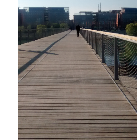
Post inutile
Proust
Sons
Sorties cuculturelles
Tavukoi
Vidéos