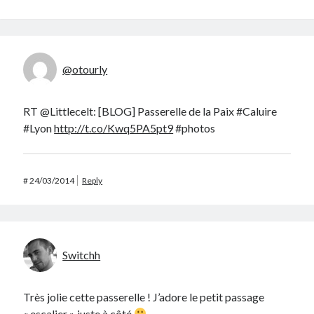
@otourly
RT @Littlecelt: [BLOG] Passerelle de la Paix #Caluire
#Lyon
http://t.co/Kwq5PA5pt9
#photos
#
24/03/2014
Reply
Switchh
Très jolie cette passerelle ! J’adore le petit passage
« escalier » juste à côté