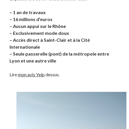
– 1 an de travaux
On parle de quoi ?
– 16 millions d’euros
A Lyon
– Aucun appui sur le Rhône
Bon plan du dimanche
– Exclusivement mode doux
Coup de coeur
– Accès direct à Saint-Clair et à la Cité
Daddy
Internationale
Engagé
– Seule passerelle (pont) de la métropole entre
Geek
Lyon et une autre ville
Green
Humeur
Lire
mon avis Yelp
dessus.
Lectures
Lyon
Lyon à Livre Ouvert
Mini-monsieur
Non classé
Parole de Follower
Patchwork
Photos