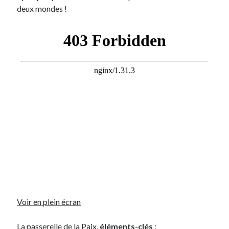
deux mondes !
Derniers Commentaires
Entretien ménager
dans
T’as vu quoi ? #52
JF
dans
C’était pas mieux avant… à Lyon
littlecelt
dans
Comment j’ai opéré ma vélorution toute personnelle
Anthony
dans
Comment j’ai opéré ma vélorution toute personnelle
Renaud Ducher
dans
Comment j’ai opéré ma vélorution toute
personnelle
Commentaires récents
Entretien ménager
dans
T’as vu quoi ? #52
JF
dans
C’était pas mieux avant… à Lyon
littlecelt
dans
Comment j’ai opéré ma vélorution toute personnelle
Anthony
dans
Comment j’ai opéré ma vélorution toute personnelle
Voir en plein écran
Renaud Ducher
dans
Comment j’ai opéré ma vélorution toute
personnelle
La passerelle de la Paix,
éléments-clés
: