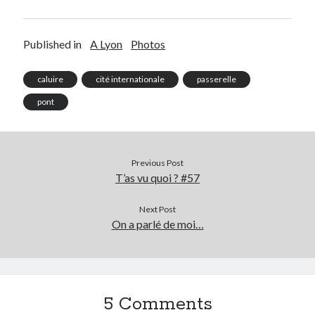
Published in
A Lyon
Photos
caluire
cité internationale
passerelle
pont
Previous Post
T’as vu quoi ? #57
Next Post
On a parlé de moi…
5 Comments