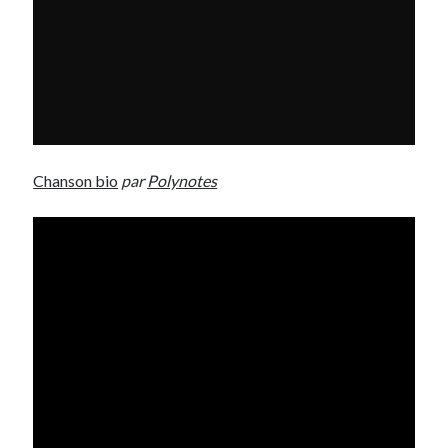
Chanson bio
par
Polynotes