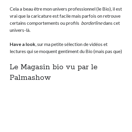
Cela a beau être mon univers professionnel (le Bio), il est
vrai que la caricature est facile mais parfois on retrouve
Derniers Commentaires
certains comportements ou profils
borderline
dans cet
Entretien ménager
dans
T’as vu quoi ? #52
univers-là.
JF
dans
C’était pas mieux avant… à Lyon
littlecelt
dans
Comment j’ai opéré ma vélorution toute personnelle
Have a look
, sur ma petite sélection de vidéos et
Anthony
dans
Comment j’ai opéré ma vélorution toute personnelle
lectures qui se moquent gentiment du Bio (mais pas que)
Renaud Ducher
dans
Comment j’ai opéré ma vélorution toute
personnelle
Le Magasin bio vu par le
Palmashow
Commentaires récents
Entretien ménager
dans
T’as vu quoi ? #52
JF
dans
C’était pas mieux avant… à Lyon
littlecelt
dans
Comment j’ai opéré ma vélorution toute personnelle
Anthony
dans
Comment j’ai opéré ma vélorution toute personnelle
Renaud Ducher
dans
Comment j’ai opéré ma vélorution toute
personnelle