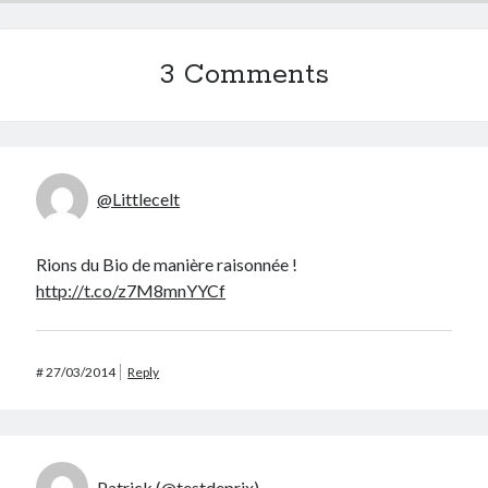
3 Comments
@Littlecelt
Rions du Bio de manière raisonnée !
http://t.co/z7M8mnYYCf
#
27/03/2014
Reply
Patrick (@testdeprix)