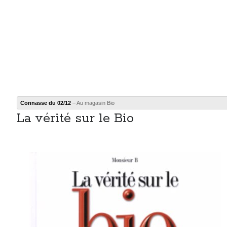
Post inutile
Proust
Sons
Sorties cuculturelles
Tavukoi
Vidéos
Connasse du 02/12
– Au magasin Bio
La vérité sur le Bio