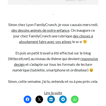
On parle de quoi ?
.
A Lyon
Sinon chez Lyon FamilyCrunch, je vous causais mercredi,
Bon plan du dimanche
des dessins animés de notre enfance
. On inaugure ce
Coup de coeur
jour chez FamilyCrunch une rubrique
des choses à
Daddy
absolument faire avec vos gônes
le w-e
Engagé
Geek
Et puis un petit travail a été effectué sur le blog
Green
(littlecelt.net) au niveau du thème qui devient
responsive
Humeur
design
et s’adapte sur tous les formats de lecture
Lectures
numérique (tablette, smartphone et ordinateur)
Lyon
Lyon à Livre Ouvert
Sinon, cette semaine, j’ai lu, entendu et vu à peu près cela.
Mini-monsieur
Non classé
T’as
Lire la suite
Parole de Follower
vu
Patchwork
quoi
Photos