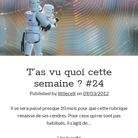
T’as vu quoi cette
semaine ? #24
Published by
littlecelt
on
09/03/2012
Il se sera passé presque 10 mois pour que cette rubrique
renaisse de ses cendres. Pour ceux qui ne sont pas
habitués, il s’agit de…
T’as
Lire la suite