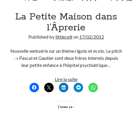
La Petite Maison dans
l’Âprerie
Published by
littlecelt
on
17/02/2012
Nouvelle websérie sur un thème rigolo et écolo. Le pitch
: « Pascal et Gautier sont deux frères internés depuis
leur petite enfance à l’hôpital psychiatrique…
La
Lire la suite
Petite
Maison
dans
l’Âprerie
J’aime ça :