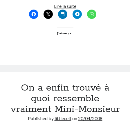
Mentions,
Lire la suite
Congrès,
On parle de quoi ?
Elections…
A Lyon
Bon plan du dimanche
J’aime ça :
Coup de coeur
Daddy
Engagé
Geek
Green
Humeur
Lectures
On a enfin trouvé à
Lyon
Lyon à Livre Ouvert
quoi ressemble
Mini-monsieur
vraiment Mini-Monsieur
Non classé
Parole de Follower
Published by
littlecelt
on
20/04/2008
Patchwork
Photos