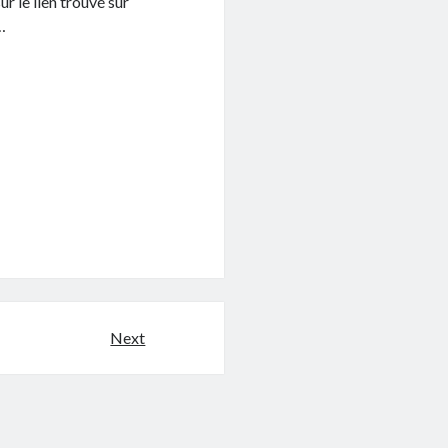
ur le lien trouvé sur
…
Next