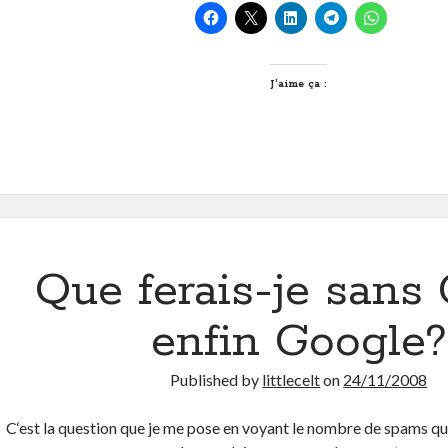
geek,
urbain,
bio
ou
J’aime ça :
écolo?
Papa
avant
tout!
Que ferais-je sans
enfin Google?
Published by
littlecelt
on
24/11/2008
C‘est la question que je me pose en voyant le nombre de spams que