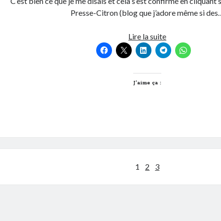
C’est bien ce que je me disais et cela s’est confirmé en cliquant s
Presse-Citron (blog que j’adore même si des
My
Lire la suite
cat
is
an
evil…
J’aime ça :
Pagination
1
2
3
des
publications