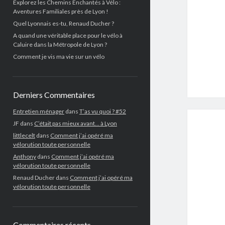
Explorez les Chemins Enchantés à Vélo :
Aventures Familiales près de Lyon !
Quel Lyonnais es-tu, Renaud Ducher ?
A quand une véritable place pour le vélo à
Caluire dans la Métropole de Lyon ?
Comment je vis ma vie sur un vélo
Derniers Commentaires
Entretien ménager
dans
T’as vu quoi ? #52
JF
dans
C’était pas mieux avant… à Lyon
littlecelt
dans
Comment j’ai opéré ma
vélorution toute personnelle
Anthony
dans
Comment j’ai opéré ma
vélorution toute personnelle
Renaud Ducher
dans
Comment j’ai opéré ma
vélorution toute personnelle
Commentaires récents