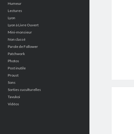
Humeur
Lectures
Lyon
Lyon à Livre Ouvert
Mini-monsieur
Non classé
Parole de Follower
Patchwork
Photos
Post inutile
Proust
Sons
Sorties cuculturelles
Tavukoi
Vidéos