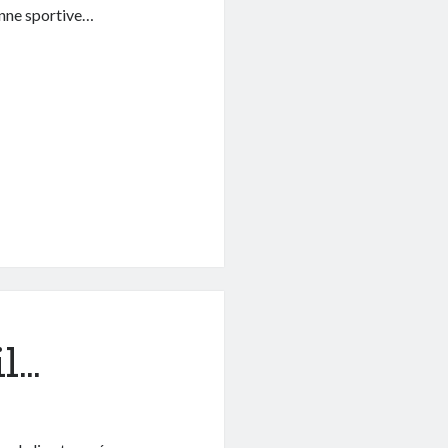
enne sportive…
l…