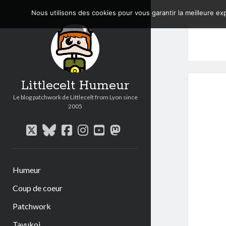
Nous utilisons des cookies pour vous garantir la meilleure exp
Littlecelt Humeur
Le blog patchwork de Littlecelt from Lyon since
2005
twitter
bluesky
facebook
instagram
youtube
mastodon
Humeur
Coup de coeur
Patchwork
Tavukoi