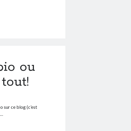
bio ou
tout!
so sur ce blog (c’est
t…