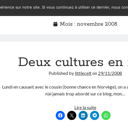
érience sur notre site. Si vous continuez à utiliser ce dernier, nous co
Mois :
novembre 2008
Deux cultures en 
Published by
littlecelt
on
29/11/2008
Lundi en causant avec le cousin (bonne chance en Norvège), on a 
n’ai jamais trop abordé sur ce blog, mon…
Deux
Lire la suite
cultures
en
moi!