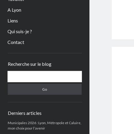
A Lyon
Liens
Qui suis-je ?
Contact
Sidebar
Recherche sur le blog
Search
Derniers articles
Municipales 2026 : Lyon, Métropole et Caluire,
mon choix pour l’avenir