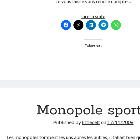
Je vous laisse vous rendre compte…
Que
Lire la suite
ferais-
je
sans
Gmail
J’aime ça :
enfin
Google?
Monopole sport
Published by
littlecelt
on
17/11/2008
Les monopoles tombent les uns après les autres, il fallait bien