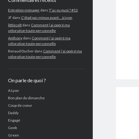
Entretien ménager
dans
T’as vu quoi ? #52
JF
dans
C’était pas mieux avant… à Lyon
littlecelt
dans
Comment j’ai opéré ma
vélorution toute personnelle
Anthony
dans
Comment j’ai opéré ma
vélorution toute personnelle
Renaud Ducher
dans
Comment j’ai opéré ma
vélorution toute personnelle
On parle de quoi ?
A Lyon
Bon plan du dimanche
Coup de coeur
Daddy
Engagé
Geek
Green