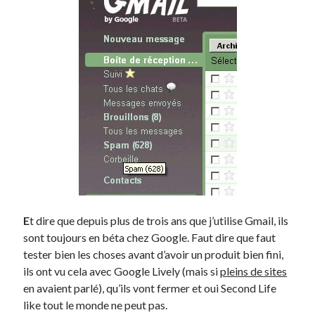
Derniers Commentaires
Entretien ménager
dans
T’as vu quoi ? #52
JF
dans
C’était pas mieux avant… à Lyon
littlecelt
dans
Comment j’ai opéré ma vélorution toute personnelle
Anthony
dans
Comment j’ai opéré ma vélorution toute personnelle
Renaud Ducher
dans
Comment j’ai opéré ma vélorution toute
personnelle
Commentaires récents
Entretien ménager
dans
T’as vu quoi ? #52
E
t dire que depuis plus de trois ans que j’utilise Gmail, ils
JF
dans
C’était pas mieux avant… à Lyon
sont toujours en béta chez Google. Faut dire que faut
littlecelt
dans
Comment j’ai opéré ma vélorution toute personnelle
tester bien les choses avant d’avoir un produit bien fini,
Anthony
dans
Comment j’ai opéré ma vélorution toute personnelle
ils ont vu cela avec Google Lively (mais si
pleins de sites
Renaud Ducher
dans
Comment j’ai opéré ma vélorution toute
en avaient parlé), qu’ils vont fermer et oui Second Life
personnelle
like tout le monde ne peut pas.