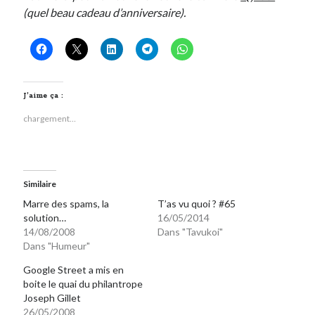
(quel beau cadeau d’anniversaire).
Post inutile
Proust
Sons
Sorties cuculturelles
Tavukoi
J’aime ça :
Vidéos
chargement…
Similaire
Marre des spams, la
T’as vu quoi ? #65
solution…
16/05/2014
14/08/2008
Dans "Tavukoi"
Dans "Humeur"
Google Street a mis en
boite le quai du philantrope
Joseph Gillet
26/05/2008