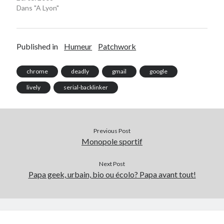
Dans "A Lyon"
Published in
Humeur
Patchwork
chrome
deadly
gmail
google
lively
serial-backlinker
Previous Post
Monopole sportif
Next Post
Papa geek, urbain, bio ou écolo? Papa avant tout!