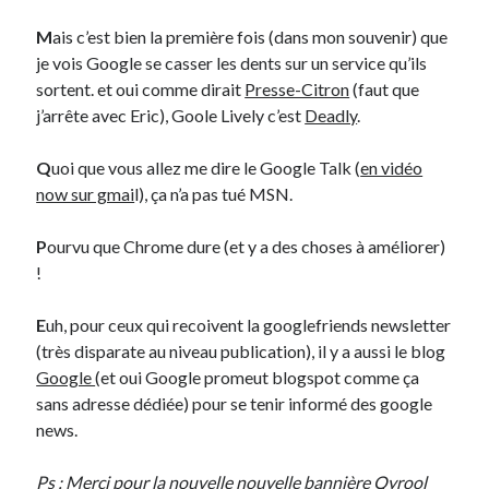
M
ais c’est bien la première fois (dans mon souvenir) que
On parle de quoi ?
je vois Google se casser les dents sur un service qu’ils
sortent. et oui comme dirait
Presse-Citron
(faut que
A Lyon
j’arrête avec Eric), Goole Lively c’est
Deadly
.
Bon plan du dimanche
Coup de coeur
Q
uoi que vous allez me dire le Google Talk (
en vidéo
Daddy
now sur gmai
l), ça n’a pas tué MSN.
Engagé
Geek
P
ourvu que Chrome dure (et y a des choses à améliorer)
Green
!
Humeur
Lectures
E
uh, pour ceux qui recoivent la googlefriends newsletter
Lyon
(très disparate au niveau publication), il y a aussi le blog
Lyon à Livre Ouvert
Google
(et oui Google promeut blogspot comme ça
Mini-monsieur
sans adresse dédiée) pour se tenir informé des google
Non classé
news.
Parole de Follower
Patchwork
Ps : Merci pour la nouvelle nouvelle bannière
Qyrool
Photos