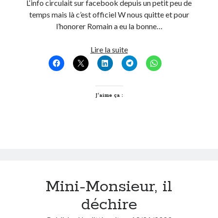
L‘info circulait sur facebook depuis un petit peu de
Post inutile
temps mais là c’est officiel W nous quitte et pour
Proust
l’honorer Romain a eu la bonne…
Sons
Sorties cuculturelles
Copier-
Lire la suite
Tavukoi
Coller
Vidéos
mais
c’est
pour
J’aime ça :
la
bonne
cause
Mini-Monsieur, il
déchire