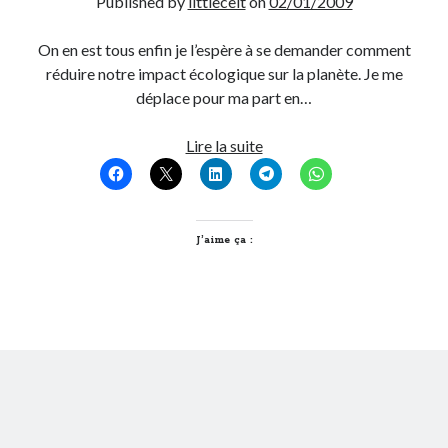
Published by
littlecelt
on
02/01/2009
On en est tous enfin je l’espère à se demander comment
réduire notre impact écologique sur la planète. Je me
déplace pour ma part en…
Il
Lire la suite
parait
que
sur
deux
J’aime ça :
roues…