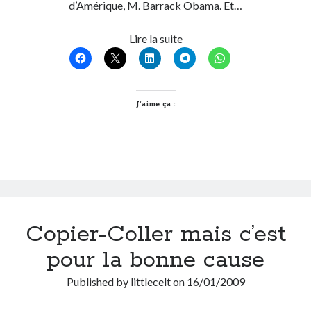
d’Amérique, M. Barrack Obama. Et…
On parle de quoi ?
Barack
Lire la suite
et
A Lyon
Diversités…
Bon plan du dimanche
Coup de coeur
J’aime ça :
Daddy
Engagé
Geek
Green
Humeur
Lectures
Lyon
Copier-Coller mais c’est
Lyon à Livre Ouvert
Mini-monsieur
pour la bonne cause
Non classé
Parole de Follower
Published by
littlecelt
on
16/01/2009
Patchwork
Photos