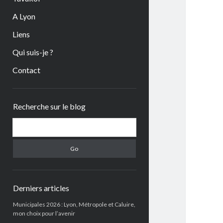
A Lyon
Liens
Qui suis-je ?
Contact
Sidebar
Recherche sur le blog
Search
Derniers articles
Municipales 2026 : Lyon, Métropole et Caluire,
mon choix pour l’avenir