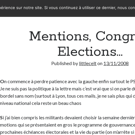
érience sur notre site. Si vous continuez à utiliser ce dernier, nous co
Mentions, Congr
Elections…
Published by
littlecelt
on
13/11/2008
O
n commence à perdre patience avec la gauche enfin surtout le 
Je ne suis pas la politique à la lettre mais c’est vrai que si on parl
bordel sans nom (surtout à Lyon, tous ces mails, je ne sais plus qui d
niveau national cela reste un beau chaos
S
i j’ai bien compris les militants devaient choisir la semaine derniè
motions qui se présentaient en gros le programme de gouvernance 
prochaines échéances électorales et la vie du partie (on m’arrête si