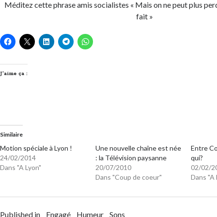
Méditez cette phrase amis socialistes « Mais on ne peut plus perd
fait »
J’aime ça :
Similaire
Motion spéciale à Lyon !
Une nouvelle chaîne est née
Entre Co
24/02/2014
: la Télévision paysanne
qui?
Dans "A Lyon"
20/07/2010
02/02/2
Dans "Coup de coeur"
Dans "A 
Published in
Engagé
Humeur
Sons