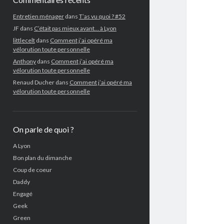
Entretien ménager
dans
T’as vu quoi ? #52
JF
dans
C’était pas mieux avant… à Lyon
littlecelt
dans
Comment j’ai opéré ma
vélorution toute personnelle
Anthony
dans
Comment j’ai opéré ma
vélorution toute personnelle
Renaud Ducher
dans
Comment j’ai opéré ma
vélorution toute personnelle
On parle de quoi ?
A Lyon
Bon plan du dimanche
Coup de coeur
Daddy
Engagé
Geek
Green