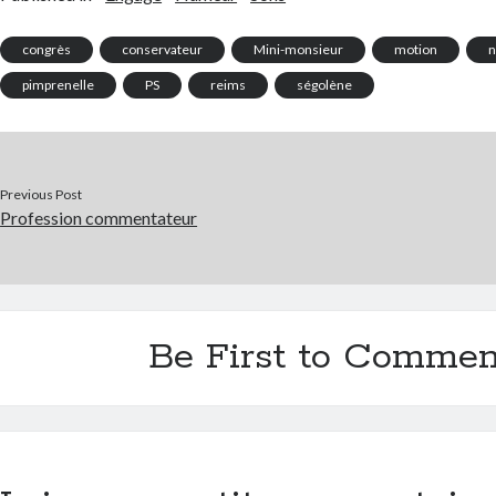
congrès
conservateur
Mini-monsieur
motion
n
pimprenelle
PS
reims
ségolène
Previous Post
Profession commentateur
Be First to Commen