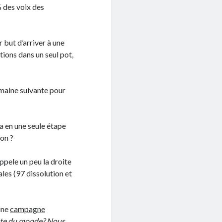
% des voix des
ur but d’arriver à une
tions dans un seul pot,
 semaine suivante pour
a en une seule étape
on ?
ppele un peu la droite
ales (97 dissolution et
une
campagne
 bête du monde? Nous