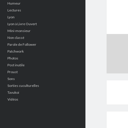
Humeur
Lectures
Lyon
Lyon à Livre Ouvert
Mini-monsieur
Non classé
Parole de Follower
Patchwork
Photos
Post inutile
Proust
Sons
Sorties cuculturelles
Tavukoi
Vidéos