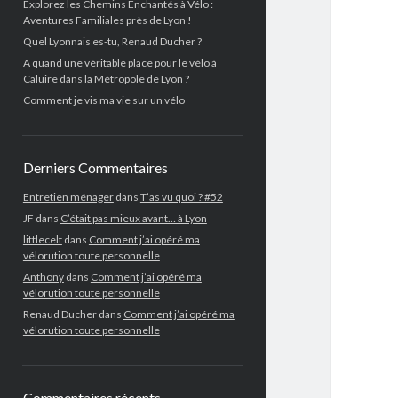
Explorez les Chemins Enchantés à Vélo :
Aventures Familiales près de Lyon !
Quel Lyonnais es-tu, Renaud Ducher ?
A quand une véritable place pour le vélo à
Caluire dans la Métropole de Lyon ?
Comment je vis ma vie sur un vélo
Derniers Commentaires
Entretien ménager
dans
T’as vu quoi ? #52
JF
dans
C’était pas mieux avant… à Lyon
littlecelt
dans
Comment j’ai opéré ma
vélorution toute personnelle
Anthony
dans
Comment j’ai opéré ma
vélorution toute personnelle
Renaud Ducher
dans
Comment j’ai opéré ma
vélorution toute personnelle
Commentaires récents