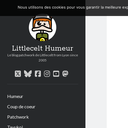
Nous utilisons des cookies pour vous garantir la meilleure exp
Littlecelt Humeur
Le blog patchwork de Littlecelt from Lyon since
2005
twitter
bluesky
facebook
instagram
youtube
mastodon
Humeur
Coup de coeur
Patchwork
Tavukoi