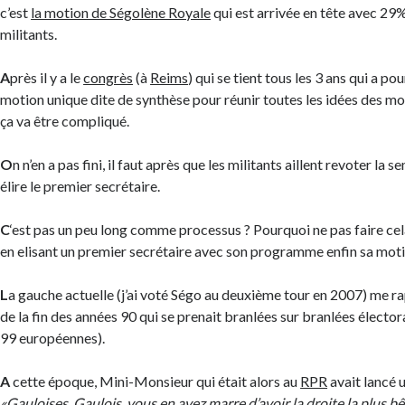
c’est
la motion de Ségolène Royale
qui est arrivée en tête avec 29
militants.
A
près il y a le
congrès
(à
Reims
) qui se tient tous les 3 ans qui a po
motion unique dite de synthèse pour réunir toutes les idées des mo
ça va être compliqué.
O
n n’en a pas fini, il faut après que les militants aillent revoter la
élire le premier secrétaire.
C
‘est pas un peu long comme processus ? Pourquoi ne pas faire cel
en elisant un premier secrétaire avec son programme enfin sa moti
L
a gauche actuelle (j’ai voté Ségo au deuxième tour en 2007) me ra
de la fin des années 90 qui se prenait branlées sur branlées élector
99 européennes).
A
cette époque, Mini-Monsieur qui était alors au
RPR
avait lancé 
«Gauloises, Gaulois, vous en avez marre d’avoir la droite la plus