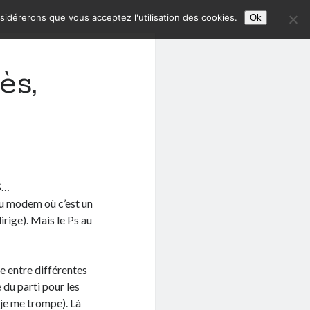
nsidérerons que vous acceptez l'utilisation des cookies.
Ok
ès,
PS…
e du modem où c’est un
irige). Mais le Ps au
re entre différentes
du parti pour les
 je me trompe). Là