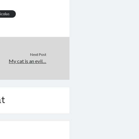
icolas
Next Post
My cat is an evil…
t