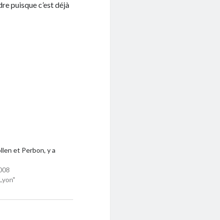
re puisque c’est déjà
llen et Perbon, y a
008
Lyon"