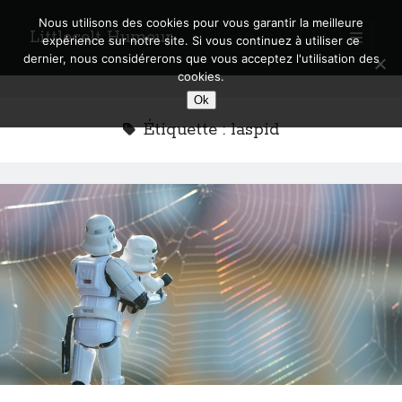
Nous utilisons des cookies pour vous garantir la meilleure
Littlecelt Humeur
open
expérience sur notre site. Si vous continuez à utiliser ce
primary
Sidebar
dernier, nous considérerons que vous acceptez l'utilisation des
menu
cookies.
Recherche sur le blog
Ok
Search
Étiquette :
laspid
Derniers articles
Municipales 2026 : Lyon, Métropole et Caluire, mon choix pour l’avenir
Explorez les Chemins Enchantés à Vélo : Aventures Familiales près de
Lyon !
Quel Lyonnais es-tu, Renaud Ducher ?
A quand une véritable place pour le vélo à Caluire dans la Métropole de
Lyon ?
Comment je vis ma vie sur un vélo