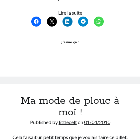
Littlecelt
Lire la suite
vu
par
Laspid
J’aime ça :
Ma mode de plouc à
moi !
Published by
littlecelt
on
01/04/2010
Cela faisait un petit temps que je voulais faire ce billet.