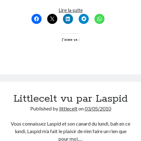
Post inutile
Quoi
Lire la suite
Proust
de
Sons
neuf
Sorties cuculturelles
dans
Tavukoi
la
J’aime ça :
Vidéos
mode
éthique
?
Littlecelt vu par Laspid
Published by
littlecelt
on
03/05/2010
Vous connaissez Laspid et son canard du lundi, bah en ce
lundi, Laspid m’a fait le plaisir de n’en faire un rien que
pour moi.…