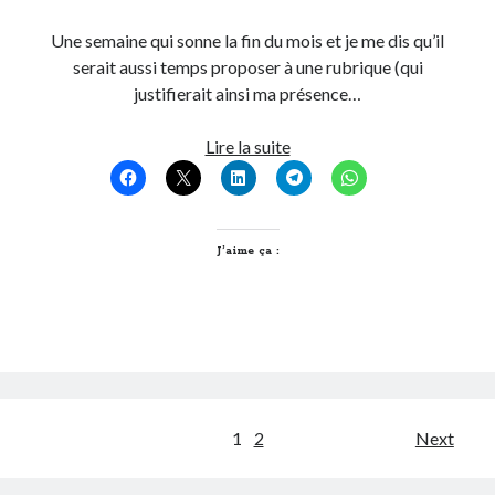
Une semaine qui sonne la fin du mois et je me dis qu’il
serait aussi temps proposer à une rubrique (qui
justifierait ainsi ma présence…
T’as
Lire la suite
vu
quoi
sur
le
J’aime ça :
net
cette
semaine
?
#4
Pagination
1
2
Next
des