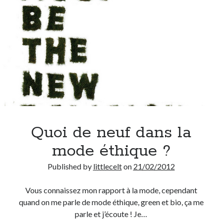
On parle de quoi ?
A Lyon
Bon plan du dimanche
Coup de coeur
Daddy
Engagé
Geek
Green
Humeur
Quoi de neuf dans la
Lectures
mode éthique ?
Lyon
Lyon à Livre Ouvert
Published by
littlecelt
on
21/02/2012
Mini-monsieur
Non classé
Vous connaissez mon rapport à la mode, cependant
Parole de Follower
quand on me parle de mode éthique, green et bio, ça me
Patchwork
parle et j’écoute ! Je…
Photos