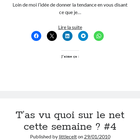
Loin de moi l’idée de donner la tendance en vous disant
ce que je…
Ma
Lire la suite
mode
de
plouc
à
J’aime ça :
moi
!
T’as vu quoi sur le net
cette semaine ? #4
Published by
littlecelt
on
29/01/2010