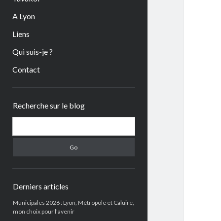
A Lyon
Liens
Qui suis-je ?
Contact
Sidebar
Recherche sur le blog
Search
Derniers articles
Municipales 2026 : Lyon, Métropole et Caluire,
mon choix pour l’avenir