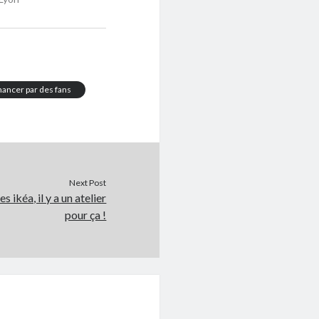
nancer par des fans
Next Post
 ikéa, il y a un atelier
pour ça !