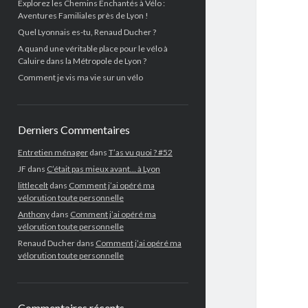
Explorez les Chemins Enchantés à Vélo :
Aventures Familiales près de Lyon !
Quel Lyonnais es-tu, Renaud Ducher ?
A quand une véritable place pour le vélo à
Caluire dans la Métropole de Lyon ?
Comment je vis ma vie sur un vélo
Derniers Commentaires
Entretien ménager
dans
T’as vu quoi ? #52
JF
dans
C’était pas mieux avant… à Lyon
littlecelt
dans
Comment j’ai opéré ma
vélorution toute personnelle
Anthony
dans
Comment j’ai opéré ma
vélorution toute personnelle
Renaud Ducher
dans
Comment j’ai opéré ma
vélorution toute personnelle
Commentaires récents