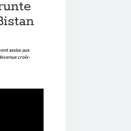
runte
Bistan
vent assise aux
 devenue croix-