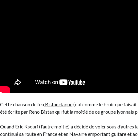
Cette chanson de feu
Bistanclaque
(oui comme le bruit que faisait 
été écrite par
Reno Bistan
qui
fut la moitié de ce groupe lyonnais
p
Quand
Eric Ksouri
(l’autre moitié) a décidé de voler sous d’autres l
continué sa route en France et en Navarre emportant guitare et a