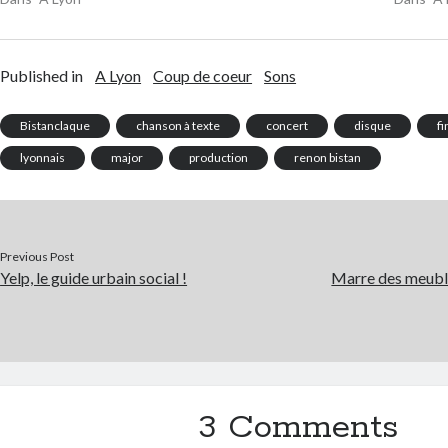
Published in
A Lyon
Coup de coeur
Sons
Bistanclaque
chanson à texte
concert
disque
fi
lyonnais
major
production
renon bistan
Previous Post
Yelp, le guide urbain social !
Marre des meubles
3 Comments