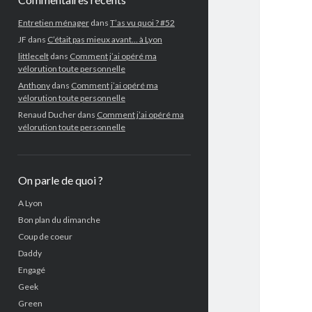
Entretien ménager
dans
T’as vu quoi ? #52
JF
dans
C’était pas mieux avant… à Lyon
littlecelt
dans
Comment j’ai opéré ma
vélorution toute personnelle
Anthony
dans
Comment j’ai opéré ma
vélorution toute personnelle
Renaud Ducher
dans
Comment j’ai opéré ma
vélorution toute personnelle
On parle de quoi ?
A Lyon
Bon plan du dimanche
Coup de coeur
Daddy
Engagé
Geek
Green