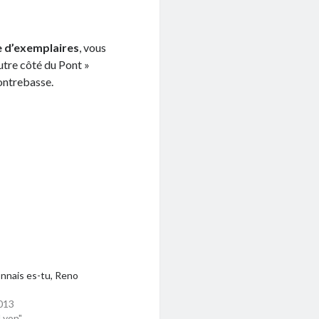
 d’exemplaires
, vous
utre côté du Pont »
contrebasse.
nnais es-tu, Reno
013
Lyon"