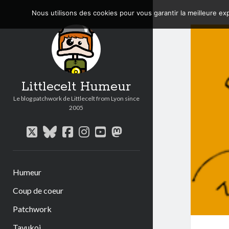
Nous utilisons des cookies pour vous garantir la meilleure exp
Littlecelt Humeur
Le blog patchwork de Littlecelt from Lyon since
2005
twitter
bluesky
facebook
instagram
youtube
mastodon
Humeur
Coup de coeur
Patchwork
Tavukoi