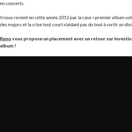
en concerts.
Il nous revient en cette année 2012 par la case « premier album sol
des majors et la crise tout court n’aidant pas du tout à sortir un dis
Reno
vous propose un placement avec un retour sur investis
album !