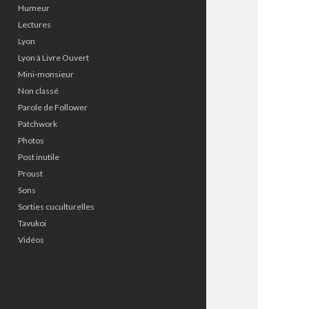
Humeur
Lectures
Lyon
Lyon à Livre Ouvert
Mini-monsieur
Non classé
Parole de Follower
Patchwork
Photos
Post inutile
Proust
Sons
Sorties cuculturelles
Tavukoi
Vidéos