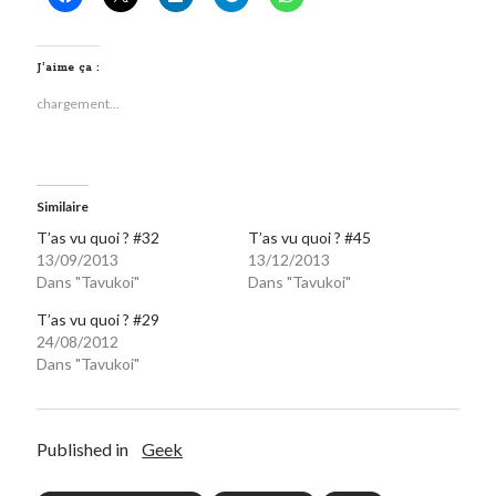
On parle de quoi ?
J’aime ça :
A Lyon
chargement…
Bon plan du dimanche
Coup de coeur
Daddy
Engagé
Similaire
Geek
T’as vu quoi ? #32
T’as vu quoi ? #45
Green
13/09/2013
13/12/2013
Humeur
Dans "Tavukoi"
Dans "Tavukoi"
Lectures
T’as vu quoi ? #29
Lyon
24/08/2012
Lyon à Livre Ouvert
Dans "Tavukoi"
Mini-monsieur
Non classé
Parole de Follower
Published in
Geek
Patchwork
Photos