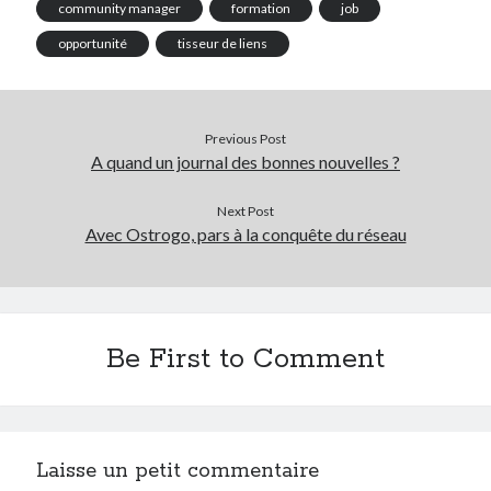
community manager
formation
job
Post inutile
opportunité
tisseur de liens
Proust
Sons
Sorties cuculturelles
Tavukoi
Previous Post
Vidéos
A quand un journal des bonnes nouvelles ?
Next Post
Avec Ostrogo, pars à la conquête du réseau
Be First to Comment
Laisse un petit commentaire