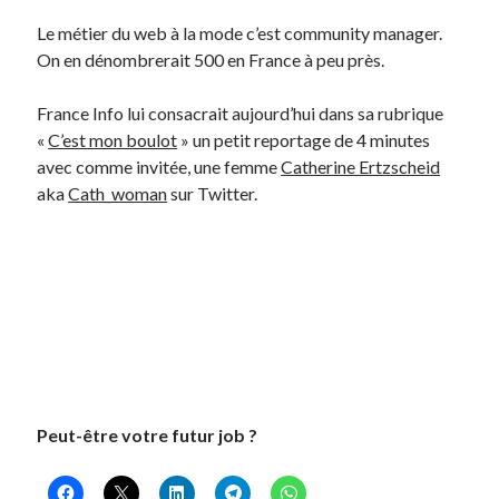
Le métier du web à la mode c’est community manager.
On en dénombrerait 500 en France à peu près.
Derniers Commentaires
Entretien ménager
dans
T’as vu quoi ? #52
France Info lui consacrait aujourd’hui dans sa rubrique
JF
dans
C’était pas mieux avant… à Lyon
«
C’est mon boulot
» un petit reportage de 4 minutes
littlecelt
dans
Comment j’ai opéré ma vélorution toute personnelle
avec comme invitée, une femme
Catherine Ertzscheid
Anthony
dans
Comment j’ai opéré ma vélorution toute personnelle
aka
Cath_woman
sur Twitter.
Renaud Ducher
dans
Comment j’ai opéré ma vélorution toute
personnelle
Commentaires récents
Entretien ménager
dans
T’as vu quoi ? #52
JF
dans
C’était pas mieux avant… à Lyon
littlecelt
dans
Comment j’ai opéré ma vélorution toute personnelle
Anthony
dans
Comment j’ai opéré ma vélorution toute personnelle
Peut-être votre futur job ?
Renaud Ducher
dans
Comment j’ai opéré ma vélorution toute
personnelle